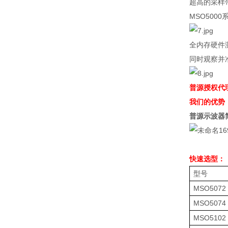
超高的采样
MSO5000
全内存硬件
同时观察并
普源授权代
我们的优势
普源示波器
快速选型：
型号
MSO5072
MSO5074
MSO5102