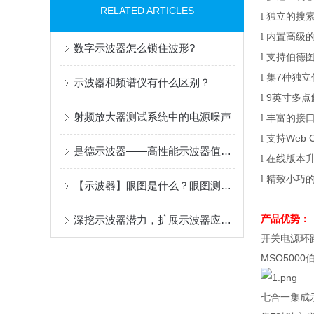
RELATED ARTICLES
独立的搜
l
内置高级
l
数字示波器怎么锁住波形?
支持伯德
l
集
7
种独立
l
示波器和频谱仪有什么区别？
9
英寸多点
l
射频放大器测试系统中的电源噪声
丰富的接
l
支持
Web C
l
是德示波器——高性能示波器值得拥有
在线版本
l
精致小巧
l
【示波器】眼图是什么？眼图测试及意义
产品优势：
深挖示波器潜力，扩展示波器应用范围
开关电源环
MSO5000
七合一集成