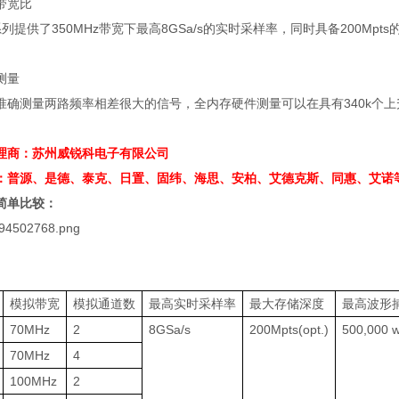
带宽比
系列提供了
350MHz
带宽下最高
8GSa/s
的实时采样率，同时具备
200Mpts
测量
准确测量两路频率相差很大的信号，全内存硬件测量可以在具有
340k
个上
理商：苏州威锐科电子有限公司
：普源、是德、泰克、日置、固纬、海思、安柏、艾德克斯、同惠、艾诺
简单比较：
模拟带宽
模拟通道数
最高实时采样率
最大存储深度
最高波形
70MHz
2
8GSa/s
200Mpts(opt.)
500,000 
70MHz
4
100MHz
2