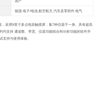
国产
能源,电子/电池,航空航天,汽车及零部件,电气
数字示波 器，采用9英寸多点电容触摸屏，集7种仪器于一身。具有超高
列均支持 通道数、带宽、仪器功能组合和分析功能的软件升
试支持与使用体验。