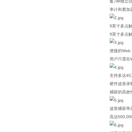
集
7
种独立
率计和累加
9
英寸多点
9
英寸多点
便捷的
Web 
用户只需在
支持多达
45
硬件波形录
捕获的高效
波形捕获率
高达
500,00