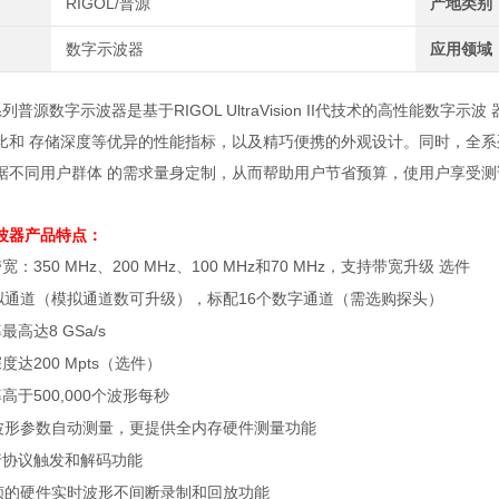
RIGOL/普源
产地类别
数字示波器
应用领域
0系列普源数字示波器是基于RIGOL UltraVision II代技术的高性能
比和 存储深度等优异的性能指标，以及精巧便携的外观设计。同时，全系
据不同用户群体 的需求量身定制，从而帮助用户节省预算，使用户享受测
波器
产品特点：
带宽：
350 MHz
、
200 MHz
、
100 MHz
和
70 MHz
，支持带宽升级 选件
拟通道（模拟通道数可升级），标配
16
个数字通道（需选购探头）
率最高达
8 GSa/s
深度达
200 Mpts
（选件）
率高于
500,000
个波形每秒
波形参数自动测量，更提供全内存硬件测量功能
行协议触发和解码功能
帧的硬件实时波形不间断录制和回放功能