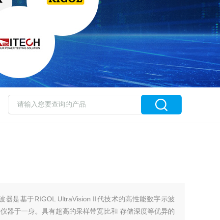
是基于RIGOL UltraVision II代技术的高性能数字示波
种仪器于一身。具有超高的采样带宽比和 存储深度等优异的