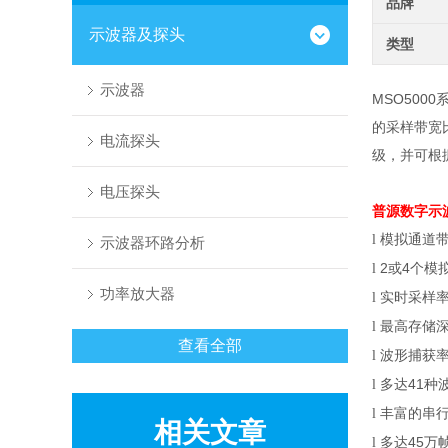
品牌
示波器及探头
类型
示波器
MSO500
的采样带宽
电流探头
级，并可根
电压探头
普源数字示
模拟通道
l
示波器环路分析
2
或
4
个模
l
功率放大器
实时采样
l
最高存储
l
查看全部
波形捕获
l
多达
41
种
l
丰富的串
l
相关文章
多达
45
万
l