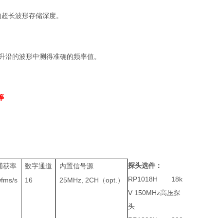
的超长波形存储深度。
升沿的波形中测得准确的频率值。
等
探头选件：
捕获率
数字通道
内置信号源
RP1018H
18k
wfms/s
16
25MHz, 2CH
（
opt.
）
V 150MHz
高压探
头