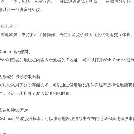
仪器于一体，包括一台示波器、一台
16
通道逻辑分析仪、一台频谱分析仪
器以及一台协议分析仪。
触控电容屏
触控电容屏，支持多种手势操作，给使用者提供最大限度优化地交互体验
Control
远程控制
Web
浏览器的地址栏内输入示波器的
IP
地址，就可以打开
Web Control
控
万帧硬件波形录制分析
制功能采用了分段存储技术，可以通过设定触发条件实现有选择性地捕获
性，又进一步扩展了波形观测的总时间。
高达每秒
50
万次
0wfms/s
的波形捕获率，可以快速地发现信号中存在的毛刺和其他偶发事