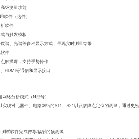
的高级测量功能
用软件（选件）
分析软件
模式与触发模板
密度谱、光谱等多种显示方式，呈现实时测量结果
机软件
多点触摸屏，支持手势操作
N
、
HDMI
等通信和显示接口
量网络分析模式（
N
型号）
以实现对元器件、电路网络的
S11
、
S21
以及故障点定位的测量，通过史
I
测试软件完成传导
/
辐射的预测试