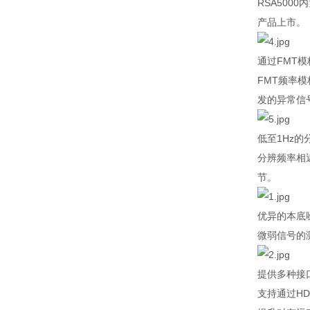
RSA5000
内
产品上市。
通过
FMT
模
FMT
频率模
发的异常信
低至
1Hz
的
分辨频率相
节。
优异的本底
微弱信号的
提供多种接
支持通过
HD