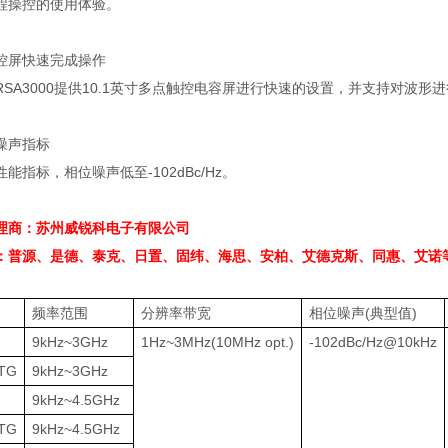
程操控的使用体验。
控屏快速完成操作
RSA3000
提供
10.1
英寸多点触控电容屏进行快速的设置，并支持对波形进
噪声指标
性能指标，相位噪声低至
-102dBc/Hz
。
理商：苏州威锐科电子有限公司
：普源、是德、泰克、日置、固纬、海思、安柏、艾德克斯、同惠、艾诺
频率范围
分辨率带宽
相位噪声
(
典型值
)
9kHz~3GHz
1Hz~3MHz(10MHz opt.)
-102dBc/Hz@10kHz
TG
9kHz~3GHz
9kHz~4.5GHz
TG
9kHz~4.5GHz