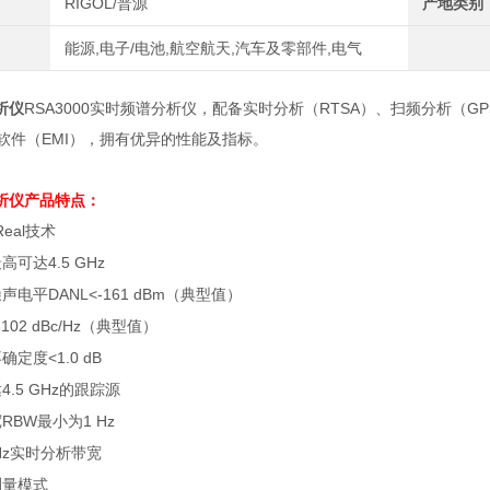
RIGOL/普源
产地类别
能源,电子/电池,航空航天,汽车及零部件,电气
析仪
RSA3000实时频谱分析仪，配备实时分析（RTSA）、扫频分析（G
用软件（EMI），拥有优异的性能及指标。
析仪
产品特点：
Real
技术
最高可达
4.5 GHz
噪声电平
DANL<-161 dBm
（典型值）
-102 dBc/Hz
（典型值）
不确定度
<1.0 dB
达
4.5 GHz
的跟踪源
宽
RBW
最小为
1 Hz
Hz
实时分析带宽
测量模式