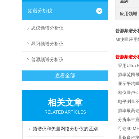
品牌
频谱分析仪
应用领域
思仪频谱分析仪
普源频谱分
MI测量应
鼎阳频谱分析仪
普源频谱分
普源频谱分析仪
采用
Ultra 
l
频率范围
l
查看全部
显示平均
l
相位噪声
<
l
相关文章
电平测量
l
频率最高
l
RELATED ARTICLES
分辨率带
l
频谱仪和矢量网络分析仪的区别
可达
40 M
l
具备多种
l