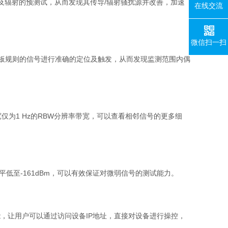
及辐射的预测试，从而发现其传导
/
辐射骚扰源并改善，加速
在线交流
微信扫一扫
板规则的信号进行准确的定位及触发，从而发现监测范围内偶
宽仅为
1 Hz
的
RBW
分辨率带宽，可以查看相邻信号的更多细
平低至
-161dBm
，可以有效保证对微弱信号的测试能力。
能，让用户可以通过访问设备
IP
地址，直接对设备进行操控，