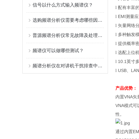
信号以什么方式输入频谱仪？
配有丰富
l
EMI
测量应
l
选购频谱分析仪需要考虑哪些因素？
矢量网络
l
多种触发
l
普源频谱分析仪常见故障及处理方法
提供概率
l
频谱仪可以做哪些测试？
选配上位
l
10.1
英寸
l
频谱分析仪在对讲机干扰排查中的应用指南
USB
、
LA
l
产品优势：
内置
VNA
矢
VNA
模式可
性。
通过内置
EM