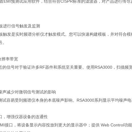
置
EMI
预测试应用软件，结合符合
CISPR
标准的滤波器，对产品进行传导
板进行信号触发及监测
板触发是实时频谱分析仪才触发模式。您可以快速构建模板，并对符合模
号。
分辨率带宽
近的信号对于验证许多
RF
器件和系统至关重要。使用
RSA3000
，扫描频
噪声减少对微弱信号测试的影响
测试容易受到频谱仪本身的本底噪声影响。
RSA3000
系列显示平均噪声电
口，增强仪器设备的连通性
MI
接口，将设备显示内容投放到更大的显示器中；提供
Web Control
功