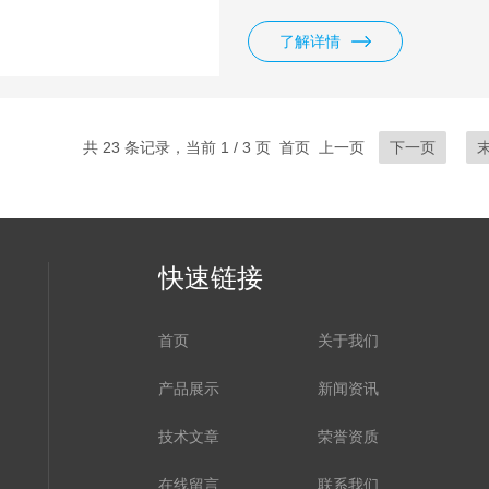
件、I/Q分析、瞬态分析、脉冲
等多种测量功能。良好的扩展能
了解详情
行二次开发。高达4GHz的分析
卫星通
共 23 条记录，当前 1 / 3 页 首页 上一页
下一页
快速链接
首页
关于我们
产品展示
新闻资讯
技术文章
荣誉资质
在线留言
联系我们