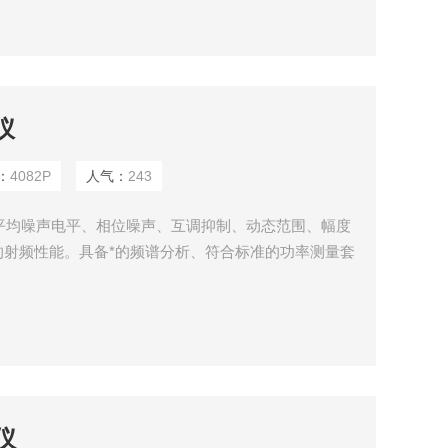
仪
：
4082P
人气：
243
示平均噪声电平、相位噪声、互调抑制、动态范围、幅度
的射频性能。具备*的频谱分析、符合标准的功率测量套
信号分析、实时频谱分析、模拟调制分析、矢量信号分析
力，可通过多种数字和模拟输出接口构建测试系统或进
带宽，配合相应的软件分析选件，满足您在移动通信、
仪