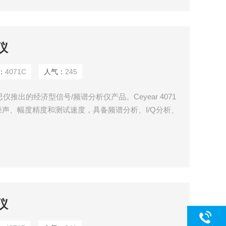
仪
：
4071C
人气：
245
仪推出的经济型信号/频谱分析仪产品。Ceyear 4071
声、幅度精度和测试速度，具备频谱分析、I/Q分析、
信号分析、脉冲分析等丰富的测试功能。能够满足在无
物联网等领域研发、生产快速测试需求。
仪