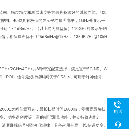
动态范围、幅度精度和测试速度等方面具备很好的射频性能。408
效抑制。4082具有极低的显示平均噪声电平，1GHz处显示平
可达-172 dBm/Hz。（以上均为典型值）110GHz处显示平均
位噪声优于-125dBc/Hz@1kHz，-135dBc/Hz@10kH
z/1.2GHz/2GHz/4GHz共8种带宽配置选择，满足宽带5G NR、W
率（POI）信号最短持续时间优于0.53μs，可用于脉冲信号、
120001之间任意可选，最长扫描时间16000s，零频宽最短扫
电话
宽功率、功率谱密度等丰富的标记测量功能，并支持轨迹统计、
，清晰展现信号频谱变化规律；具备占用带宽、邻/信道功率、