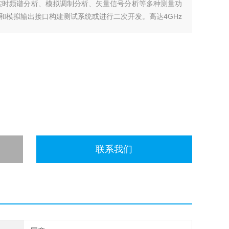
、实时频谱分析、模拟调制分析、矢量信号分析等多种测量功
和模拟输出接口构建测试系统或进行二次开发。高达4GHz
，满足您在移动通信、卫星通
联系我们