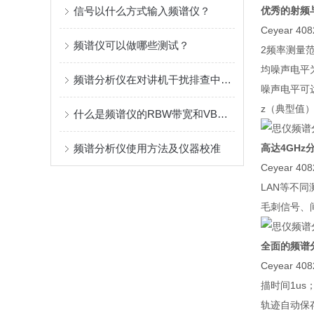
信号以什么方式输入频谱仪？
优秀的射频
Ceyear
频谱仪可以做哪些测试？
2频率测量范
均噪声电平为
频谱分析仪在对讲机干扰排查中的应用指南
噪声电平可达-
z（典型值
什么是频谱仪的RBW带宽和VBW带宽?有什么区别？
频谱分析仪使用方法及仪器校准
高达4GHz
Ceyear 
LAN等不同
毛刺信号、
全面的频谱
Ceyear
描时间1u
轨迹自动保