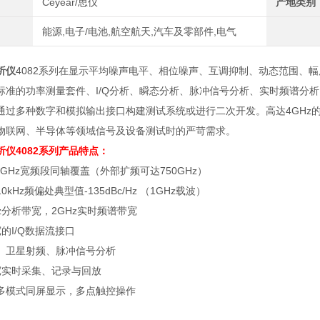
Ceyear/思仪
产地类别
能源,电子/电池,航空航天,汽车及零部件,电气
析仪
4082系列在显示平均噪声电平、相位噪声、互调抑制、动态范围、
标准的功率测量套件、I/Q分析、瞬态分析、脉冲信号分析、实时频谱分
通过多种数字和模拟输出接口构建测试系统或进行二次开发。高达4GHz
物联网、半导体等领域信号及设备测试时的严苛需求。
析仪
4082系列
产品特点：
10GHz宽频段同轴覆盖（外部扩频可达750GHz）
kHz频偏处典型值-135dBc/Hz （1GHz载波）
z分析带宽，2GHz实时频谱带宽
宽的I/Q数据流接口
、卫星射频、脉冲信号分析
带宽实时采集、记录与回放
寸多模式同屏显示，多点触控操作