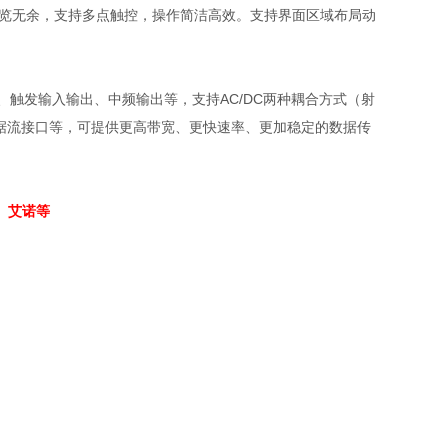
果一览无余，支持多点触控，操作简洁高效。支持界面区域布局动
输出、触发输入输出、中频输出等，支持AC/DC两种耦合方式（射
IQ数据流接口等，可提供更高带宽、更快速率、更加稳定的数据传
、艾诺等