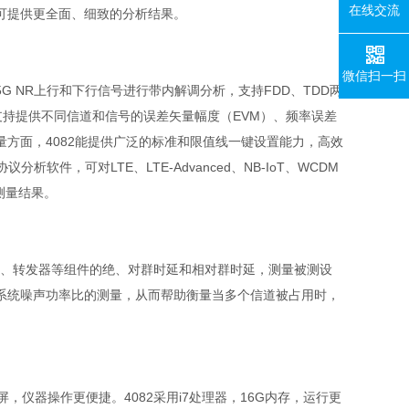
在线交流
可提供更全面、细致的分析结果。
微信扫一扫
16版本的5G NR上行和下行信号进行带内解调分析，支持FDD、TDD两
设置，支持提供不同信道和信号的误差矢量幅度（EVM）、频率误差
方面，4082能提供广泛的标准和限值线一键设置能力，高效
软件，可对LTE、LTE-Advanced、NB-IoT、WCDM
测量结果。
变频器、转发器等组件的绝、对群时延和相对群时延，测量被测设
系统噪声功率比的测量，从而帮助衡量当多个信道被占用时，
屏，仪器操作更便捷。4082采用i7处理器，16G内存，运行更