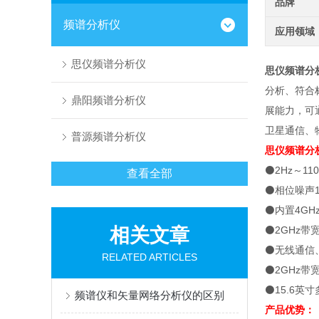
品牌
频谱分析仪
应用领域
思仪频谱分析仪
思仪频谱分
分析、符合
鼎阳频谱分析仪
展能力，可
卫星通信、
普源频谱分析仪
思仪频谱分
⚫2Hz～1
查看全部
⚫相位噪声10
⚫内置4GH
相关文章
⚫2GHz带
⚫无线通信
RELATED ARTICLES
⚫2GHz
⚫15.6英
频谱仪和矢量网络分析仪的区别
产品优势：