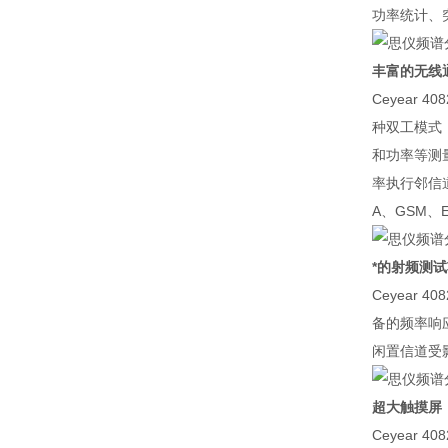
功率统计、
丰富的无线
Ceyear 
种双工模式，
和功率等测
率执行邻信道
A、GSM
*的射频测
Ceyea
备的频率响
闲置信道受
超大触摸屏
Ceyear