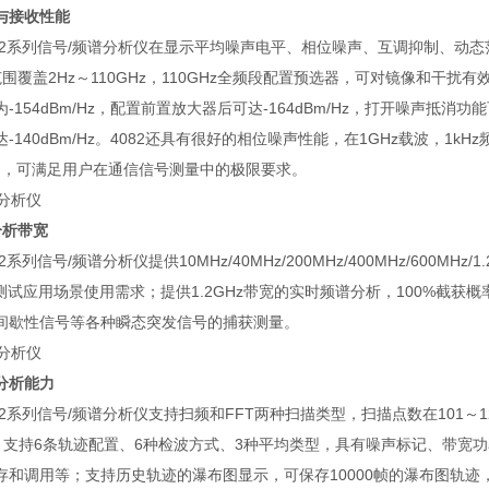
与接收性能
 4082系列信号/频谱分析仪在显示平均噪声电平、相位噪声、互调抑制、
围覆盖2Hz～110GHz，110GHz全频段配置预选器，可对镜像和干扰有
-154dBm/Hz，配置前置放大器后可达-164dBm/Hz，打开噪声抵消功能
140dBm/Hz。4082还具有很好的相位噪声性能，在1GHz载波，1kHz频偏，相
），可满足用户在通信信号测量中的极限要求。
分析带宽
4082系列信号/频谱分析仪提供10MHz/40MHz/200MHz/400MHz/600MH
测试应用场景使用需求；提供1.2GHz带宽的实时频谱分析，100%截获概
间歇性信号等各种瞬态突发信号的捕获测量。
分析能力
 4082系列信号/频谱分析仪支持扫频和FFT两种扫描类型，扫描点数在101～
s；支持6条轨迹配置、6种检波方式、3种平均类型，具有噪声标记、带
存和调用等；支持历史轨迹的瀑布图显示，可保存10000帧的瀑布图轨迹