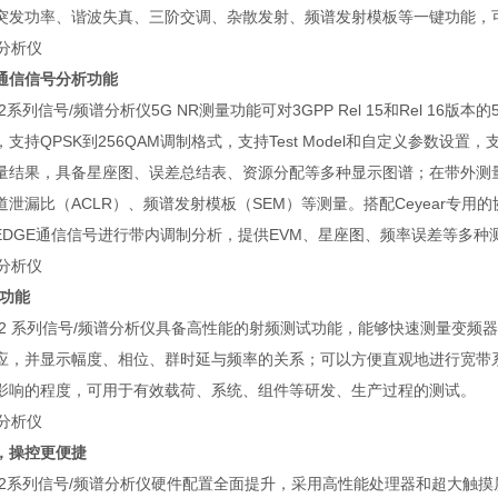
突发功率、谐波失真、三阶交调、杂散发射、频谱发射模板等一键功能，
通信信号分析功能
4082系列信号/频谱分析仪5G NR测量功能可对3GPP Rel 15和Rel 
支持QPSK到256QAM调制格式，支持Test Model和自定义参数
量结果，具备星座图、误差总结表、资源分配等多种显示图谱；在带外测量
泄漏比（ACLR）、频谱发射模板（SEM）等测量。搭配Ceyear专用的协议分析
、EDGE通信信号进行带内调制分析，提供EVM、星座图、频率误差等多种
试功能
r 4082 系列信号/频谱分析仪具备高性能的射频测试功能，能够快速测量
应，并显示幅度、相位、群时延与频率的关系；可以方便直观地进行宽带
影响的程度，可用于有效载荷、系统、组件等研发、生产过程的测试。
，操控更便捷
 4082系列信号/频谱分析仪硬件配置全面提升，采用高性能处理器和超大触摸