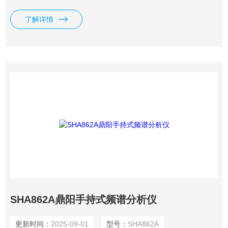
标配跟踪发生器；内置反射电桥的矢量网络分析测量范围 100
kHz 到最高 7.5 GHz，具备同时测量全单端口和单向双端口网
了解详情
络矢量分析的功能。
SHA862A鼎阳手持式频谱分析仪
更新时间：
2025-09-01
型号：
SHA862A