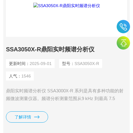
SSA3050X-R鼎阳实时频谱分析仪
更新时间：
2025-09-01
型号：
SSA3050X-R
人气：
1546
鼎阳实时频谱分析仪 SSA3000X-R 系列是具有多种功能的射
频微波测量仪器。频谱分析测量范围从9 kHz 到最高 7.5
GHz，标配前置放大器和跟踪发生器；实时频谱分析带宽最高
40 MHz，可在分析带宽内对输入信号进行无缝采集和分析，
了解详情
提供光谱图、概率密度谱和时间功率等多种显示方式，并具有
可设定的频率模板触发功能；内置反射电桥的矢量网络分析测