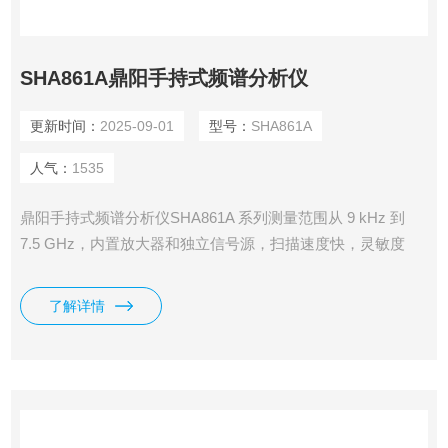
SHA861A鼎阳手持式频谱分析仪
更新时间：
2025-09-01
型号：
SHA861A
人气：
1535
鼎阳手持式频谱分析仪SHA861A 系列测量范围从 9 kHz 到
7.5 GHz，内置放大器和独立信号源，扫描速度快，灵敏度
高，支持 GPS 定位和记录，可实现无线干扰定位、信道扫描
监测、电磁兼容测试等功能；天线和电缆测试与网络分析的测
了解详情
量范围从 100 kHz 到 7.5 GHz，具备全单端口和单向双端口网
络矢量分析功能。