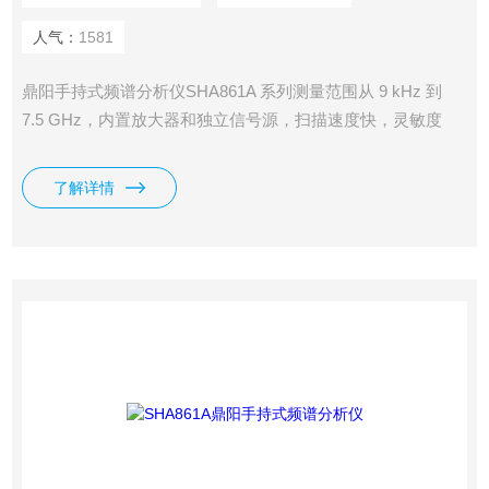
人气：
1581
鼎阳手持式频谱分析仪SHA861A 系列测量范围从 9 kHz 到
7.5 GHz，内置放大器和独立信号源，扫描速度快，灵敏度
高，支持 GPS 定位和记录，可实现无线干扰定位、信道扫描
监测、电磁兼容测试等功能；天线和电缆测试与网络分析的测
了解详情
量范围从 100 kHz 到 7.5 GHz，具备全单端口和单向双端口网
络矢量分析功能。