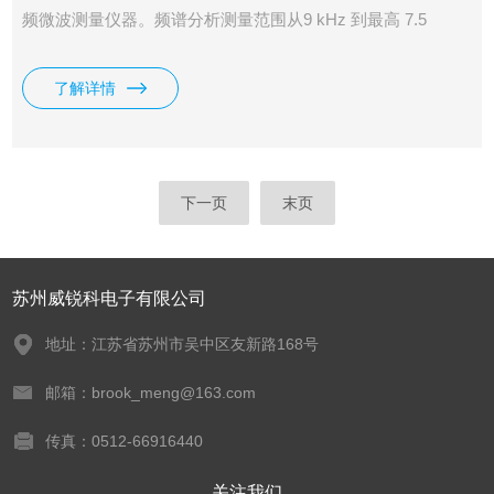
频微波测量仪器。频谱分析测量范围从9 kHz 到最高 7.5
GHz，标配前置放大器和跟踪发生器；实时频谱分析带宽最高
40 MHz，可在分析带宽内对输入信号进行无缝采集和分析，
了解详情
提供光谱图、概率密度谱和时间功率等多种显示方式，并具有
可设定的频率模板触发功能；内置反射电桥的矢量网络分析测
量范围 100 kHz 到最高 7.5 GHz。
下一页
末页
苏州威锐科电子有限公司
地址：江苏省苏州市吴中区友新路168号
邮箱：brook_meng@163.com
传真：0512-66916440
关注我们