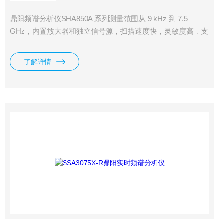
鼎阳频谱分析仪SHA850A 系列测量范围从 9 kHz 到 7.5
GHz，内置放大器和独立信号源，扫描速度快，灵敏度高，支
持 GPS 定位和记录，可实现无线干扰定位、信道扫描监测、
电磁兼容测试等功能；天线和电缆测试与网络分析的测量范围
了解详情
从 100 kHz 到 7.5 GHz，具备全单端口和单向双端口网络矢量
分析功能。