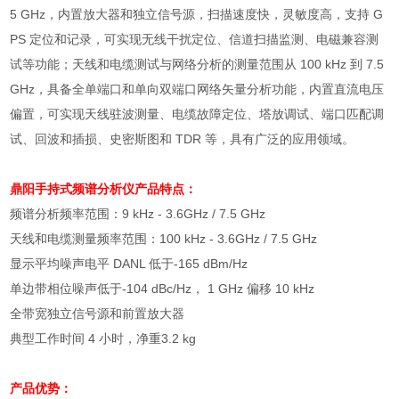
5 GHz
，内置放大器和独立信号源，扫描速度快，灵敏度高，支持
G
PS
定位和记录，可实现无线干扰定位、信道扫描监测、电磁兼容测
试等功能；天线和电缆测试与网络分析的测量范围从
100 kHz
到
7.5
GHz
，具备全单端口和单向双端口网络矢量分析功能，内置直流电压
偏置，可实现天线驻波测量、电缆故障定位、塔放调试、端口匹配调
试、回波和插损、史密斯图和
TDR
等，具有广泛的应用领域。
鼎阳手持式频谱分析仪
产品特点：
频谱分析频率范围：
9 kHz - 3.6GHz / 7.5 GHz
天线和电缆测量频率范围：
100 kHz - 3.6GHz / 7.5 GHz
显示平均噪声电平
DANL
低于
-165 dBm/Hz
单边带相位噪声低于
-104 dBc/Hz
，
1 GHz
偏移
10 kHz
全带宽独立信号源和前置放大器
典型工作时间
4
小时，净重
3.2 kg
产品优势：