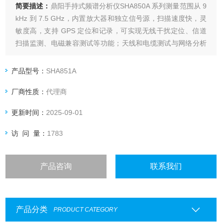
简要描述：
鼎阳手持式频谱分析仪SHA850A 系列测量范围从 9
kHz 到 7.5 GHz，内置放大器和独立信号源，扫描速度快，灵
敏度高，支持 GPS 定位和记录，可实现无线干扰定位、信道
扫描监测、电磁兼容测试等功能；天线和电缆测试与网络分析
的测量范围从 100 kHz 到 7.5 GHz，具备全单端口和单向双端
口网络矢量分析功能。
产品型号：
SHA851A
厂商性质：
代理商
更新时间：
2025-09-01
访 问 量：
1783
产品咨询
联系我们
产品分类
PRODUCT CATEGORY