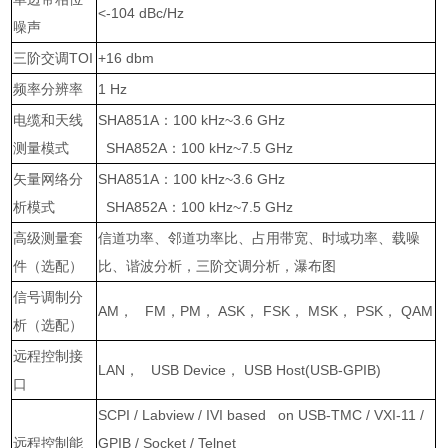
<-104 dBc/Hz
噪声
三阶交调
TOI
+16 dbm
频率分辨率
1 Hz
电缆和天线
SHA851A
：
100 kHz~3.6 GHz
测量模式
SHA852A
：
100 kHz~7.5 GHz
矢量网络分
SHA851A
：
100 kHz~3.6 GHz
析模式
SHA852A
：
100 kHz~7.5 GHz
高级测量套
信道功率、邻道功率比、占用带宽、时域功率、载噪
件（选配）
比、谐波分析，三阶交调分析，瀑布图
信号调制分
AM
，
FM
，
PM
，
ASK
，
FSK
，
MSK
，
PSK
，
QAM
析（选配）
远程控制接
LAN
，
USB Device
，
USB Host(USB-GPIB)
口
SCPI / Labview / IVI based on USB-TMC / VXI-11 /
远程控制能
GPIB / Socket / Telnet