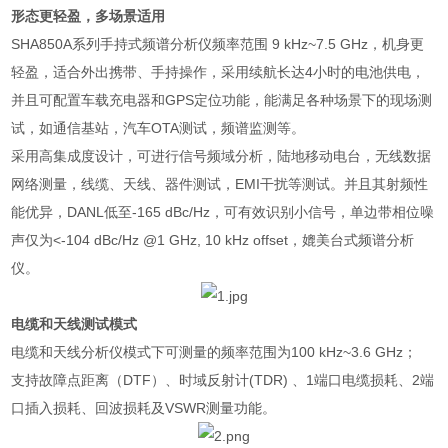
形态更轻盈，多场景适用
SHA850A
系列手持式频谱分析仪频率范围
9 kHz~7.5 GHz
，机身更
轻盈，适合外出携带、手持操作，采用续航长达
4
小时的电池供电，
并且可配置车载充电器和
GPS
定位功能，能满足各种场景下的现场测
试，如通信基站，汽车
OTA
测试，频谱监测等。
采用高集成度设计，可进行信号频域分析，陆地移动电台，无线数据
网络测量，线缆、天线、器件测试，
EMI
干扰等测试。并且其射频性
能优异，
DANL
低至
-165 dBc/Hz
，可有效识别小信号，单边带相位噪
声仅为
<-104 dBc/Hz @1 GHz, 10 kHz offset
，媲美台式频谱分析
仪。
电缆和天线测试模式
电缆和天线分析仪模式下可测量的频率范围为
100 kHz~3.6 GHz
；
支持故障点距离（
DTF
）、时域反射计
(TDR)
、
1
端口电缆损耗、
2
端
口插入损耗、回波损耗及
VSWR
测量功能。