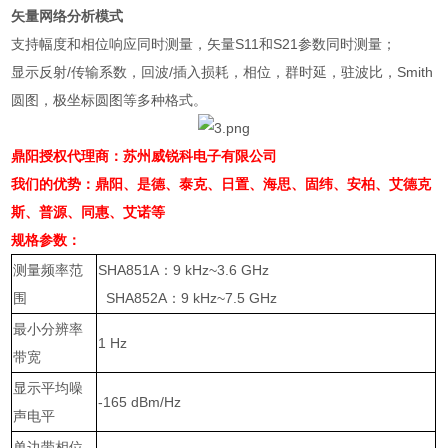
矢量网络分析模式
支持幅度和相位响应同时测量，矢量
S11
和
S21
参数同时测量；
显示反射
/
传输系数，回波
/
插入损耗，相位，群时延，驻波比，
Smith
圆图，极坐标圆图等多种格式。
鼎阳授权代理商：苏州威锐科电子有限公司
我们的优势：鼎阳、是德、泰克、日置、海思、固纬、安柏、艾德克
斯、普源、同惠、艾诺等
规格参数：
测量频率范
SHA851A
：
9 kHz~3.6 GHz
围
SHA852A
：
9 kHz~7.5 GHz
最小分辨率
1 Hz
带宽
显示平均噪
-165 dBm/Hz
声电平
单边带相位