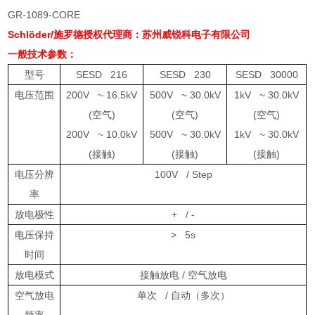
GR-1089-CORE
Schlöder/施罗德授权代理商：苏州威锐科电子有限公司
一般技术参数：
型号
SESD 216
SESD 230
SESD 30000
电压范围
200V ~ 16.5kV
500V ~ 30.0kV
1kV ~ 30.0kV
(
空气
)
(
空气
)
(
空气
)
200V ~ 10.0kV
500V ~ 30.0kV
1kV ~ 30.0kV
(
接触
)
(
接触
)
(
接触
)
电压分辨
100V / Step
率
放电极性
+ / -
电压保持
> 5s
时间
放电模式
接触放电
/
空气放电
空气放电
单次
/
自动（多次）
频率