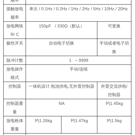
接触放电
单次
/ 0.1Hz / 0.2Hz / 1Hz / 2Hz / 5Hz / 10Hz / 20Hz
频率
放电网络
150pF / 330
Ω（默认）
可更换
R/ C
极性开关
自动电子切换
手动或者电子切
换
脉冲计数
1 ~ 9999
放电操作
手动
/
连续
模式
控制器
一体机设计
,
电池供电
,
无外置控制器
外置交流供电
/
控制器
控制器重
NA
约
1.45kg
量
放电枪体
约
1.26kg
约
1.47kg
约
1.5kg
重量