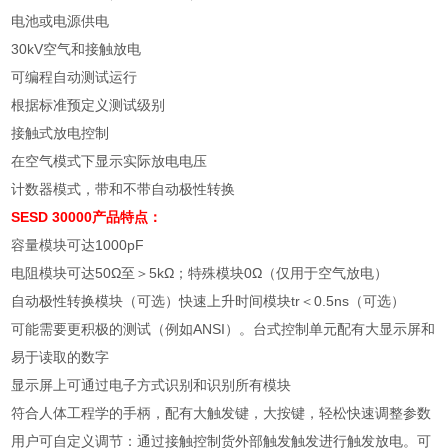
电池或电源供电
30kV
空气和接触放电
可编程自动测试运行
根据标准预定义测试级别
接触式放电控制
在空气模式下显示实际放电电压
计数器模式，带和不带自动极性转换
SESD 30000产品特点：
容量模块可达
1000pF
电阻模块可达
50
Ω至＞
5k
Ω；特殊模块
0
Ω（仅用于空气放电）
自动极性转换模块（可选）快速上升时间模块
tr
＜
0.5ns
（可选）
可能需要更积极的测试（例如
ANSI
）。台式控制单元配有大显示屏和
易于读取的数字
显示屏上可通过电子方式识别和识别所有模块
符合人体工程学的手柄，配有大触发键，大按键，轻松快速调整参数
用户可自定义调节：通过接触控制货外部触发触发进行触发放电。可