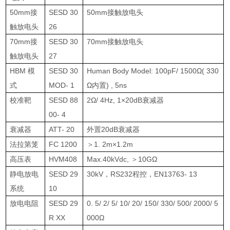
50mm
接
SESD 30
50mm
接触放电头
触放电头
26
70mm
接
SESD 30
70mm
接触放电头
触放电头
27
HBM
模
SESD 30
Human Body Model: 100pF/ 1500
Ω
( 330
式
MOD- 1
Ω内置
) , 5ns
校准靶
SESD 88
2
Ω
/ 4Hz, 1
×
20dB
衰减器
00- 4
衰减器
ATT- 20
外置
20dB
衰减器
法拉第笼
FC 1200
＞
1. 2m
×
1.2m
高压表
HVM408
Max.40kVdc,
＞
10G
Ω
静电放电
SESD 29
30kV
，
RS232
程控，
EN13763- 13
系统
10
放电电阻
SESD 29
0. 5/ 2/ 5/ 10/ 20/ 150/ 330/ 500/ 2000/ 5
R XX
000
Ω