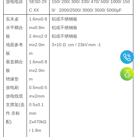
放电电容
SESD 29
150/ 200/ 300/ 330/ 470/ 500/ 1000/ 150
C XX
0/ 2000/
2500/ 3000/ 3500/ 5000pF
实木桌
1.6mx0.8
铝或不锈钢板
水平耦合
mx0.8m
铝或不锈钢板
板
2.4mx2.0
铝或不锈钢板
地面参考
mx2.0m
3
×
10
Ω
.cm / 23kV.mm -1
板
m
垂直耦合
1.6mx0.8
板
mx2.0m
绝缘垫
m
放电刷
0.5mx0.5
放电线缆
mx2mm
支撑架
(
选
0.5
±
0.1
件
,
非标
mm
配
)
2x470k
Ω
/ 1.8m