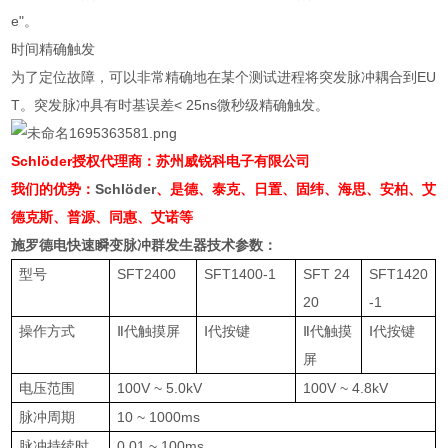
e
"。
时间精确触发
为了定位故障，可以非常精确地在某个测试进程将突发脉冲耦合到EU
T。突发脉冲具有时基误差< 25ns微秒级精确触发。
Schlöder
授权代理商：苏州威锐科电子有限公司
我们的优势：
Schlöder
、是德、泰克、日置、固纬、海思、安柏、艾
德克斯、普源、同惠、艾诺等
施罗德电快速瞬变脉冲群
发生器技术参数：
型号
SFT2400
SFT1400-1
SFT 24
SFT1420
20
-1
操作方式
Ⅱ代触摸屏
Ⅰ代按键
Ⅱ代触摸
Ⅰ代按键
屏
电压范围
100V ~ 5.0kV
100V ~ 4.8kV
脉冲周期
10 ~ 1000ms
脉冲持续时
0.01 ~ 100ms