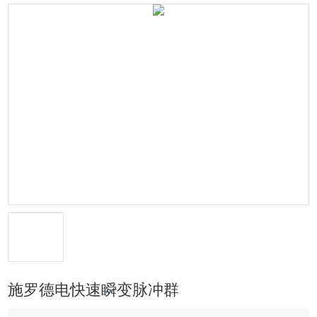
施罗德电快速瞬变脉冲群