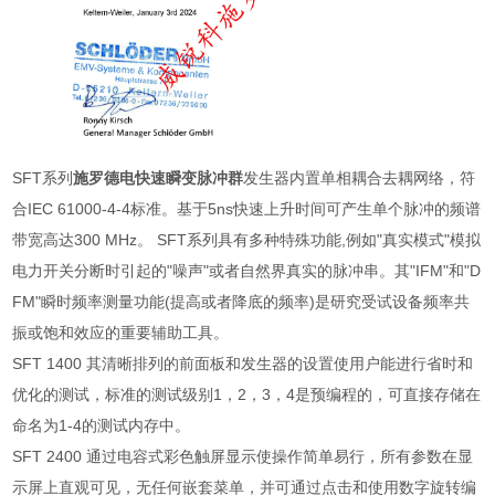
SFT系列
施罗德电快速瞬变脉冲群
发生器内置单相耦合去耦网络，符
合IEC 61000-4-4标准。基于5ns快速上升时间可产生单个脉冲的频谱
带宽高达300 MHz。 SFT系列具有多种特殊功能,例如"真实模式"模拟
电力开关分断时引起的"噪声"或者自然界真实的脉冲串。其"IFM"和"D
FM"瞬时频率测量功能(提高或者降底的频率)是研究受试设备频率共
振或饱和效应的重要辅助工具。
SFT 1400
其清晰排列的前面板和发生器的设置使用户能进行省时和
优化的测试，标准的测试级别
1
，
2
，
3
，
4
是预编程的，可直接存储在
命名为
1-4
的测试内存中。
SFT 2400
通过电容式彩色触屏显示使操作简单易行，所有参数在显
示屏上直观可见，无任何嵌套菜单，并可通过点击和使用数字旋转编