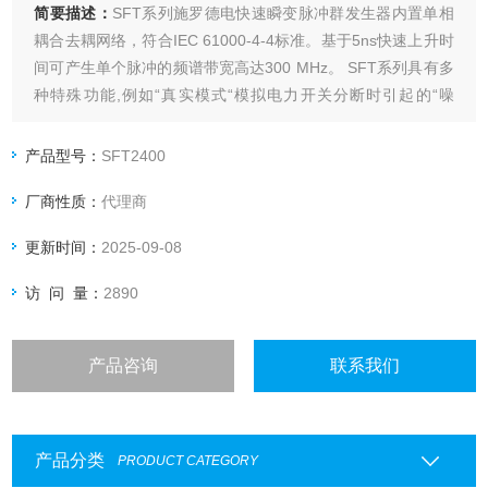
简要描述：
SFT系列施罗德电快速瞬变脉冲群发生器内置单相
耦合去耦网络，符合IEC 61000-4-4标准。基于5ns快速上升时
间可产生单个脉冲的频谱带宽高达300 MHz。 SFT系列具有多
种特殊功能,例如“真实模式“模拟电力开关分断时引起的“噪
声“或者自然界真实的脉冲串。其“IFM“和“DFM“瞬时频率测量
功能(提高或者降底的频率)是研究受试设备频率共振或饱和效
产品型号：
SFT2400
应的重要辅助工具。
厂商性质：
代理商
更新时间：
2025-09-08
访 问 量：
2890
产品咨询
联系我们
产品分类
PRODUCT CATEGORY