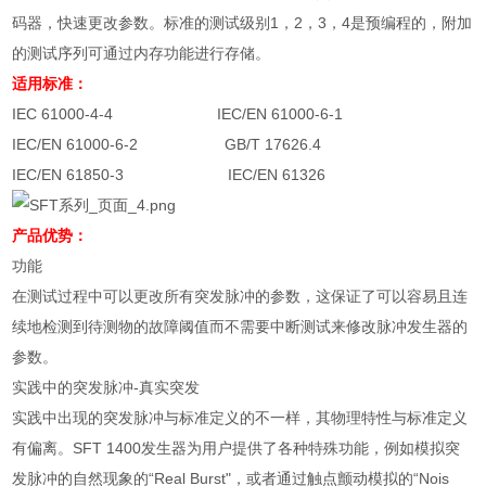
码器，快速更改参数。标准的测试级别
1
，
2
，
3
，
4
是预编程的，附加
的测试序列可通过内存功能进行存储。
适用标准：
IEC 61000-4-4 IEC/EN 61000-6-1
IEC/EN 61000-6-2
GB/T 17626.4
IEC/EN 61850-3
IEC/EN 61326
产品优势：
功能
在测试过程中可以更改所有突发脉冲的参数，这保证了可以容易且连
续地检测到待测物的故障阈值而不需要中断测试来修改脉冲发生器的
参数。
实践中的突发脉冲
-
真实突发
实践中出现的突发脉冲与标准定义的不一样，其物理特性与标准定义
有偏离。
SFT 1400
发生器为用户提供了各种特殊功能，例如模拟突
发脉冲的自然现象的“
Real Burst
"，或者通过触点颤动模拟的“
Nois