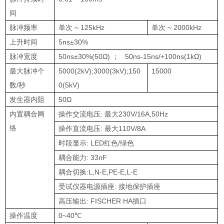
间
脉冲频率
单次
~ 125kHz
单次
~ 2000kHz
上升时间
5ns±30%
脉冲宽度
50ns±30%(50Ω)
；
50ns-15ns/+100ns(1kΩ)
最大脉冲个
5000(2kV);3000(3kV);150
15000
数
/
秒
0(5kV)
发生器内阻
50
Ω
内置耦合网
操作交流电压
:
最大
230V/16A,50Hz
络
操作直流电压
:
最大
110V/8A
时段显示
: LED
红色
/
绿色
耦合能力
: 33nF
耦合切换
:L,N-E,PE-E,L-E
受试仪器电源插座
:
接地保护插座
高压输出
: FISCHER HA
插口
操作温度
0~40
℃