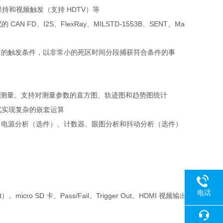
保持和视频触发（支持
HDTV
）等
配的
CAN FD
、
I2S
、
FlexRay
、
MILSTD-1553B
、
SENT
、
Ma
置的触发条件，以非常小的死区时间分段捕获符合条件的事
测量。支持对测量参数的直方图、轨迹图和趋势图统计
式实现复杂的嵌套运算
、电源分析（选件）、计数器、眼图分析和抖动分析（选件）
电话
t
）、
micro SD
卡、
Pass/Fail
、
Trigger Out
、
HDMI
视频输出