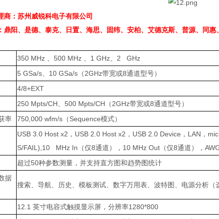
理商：苏州威锐科电子有限公司
：鼎阳、是德、泰克、日置、海思、固纬、安柏、艾德克斯、普源、同惠
350 MHz
、
500 MHz
、
1 GHz
、
2 GHz
5 GSa/s
、
10 GSa/s
（
2GHz
带宽或
8
通道型号）
4/8+EXT
250 Mpts/CH
、
500 Mpts/CH
（
2GHz
带宽或
8
通道型号）
获率
750,000 wfm/s
（
Sequence
模式）
USB 3.0 Host x2
，
USB 2.0 Host x2
，
USB 2.0 Device
，
LAN
，
mic
S/FAIL),10 MHz In
（仅
8
通道），
10 MHz Out
（仅
8
通道），
AW
超过
50
种参数测量，并支持直方图和趋势图统计
数据
搜索、导航、历史、模板测试、数字万用表、波特图、电源分析（
12.1
英寸电容式触摸显示屏，分辨率
1280*800