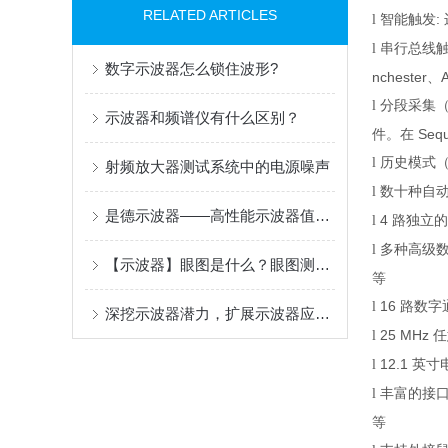
RELATED ARTICLES
智能触发
:
l
串行总线
l
数字示波器怎么锁住波形?
nchester
、
分段采集
l
示波器和频谱仪有什么区别？
件。在
Seq
历史模式
l
射频放大器测试系统中的电源噪声
数十种自
l
是德示波器——高性能示波器值得拥有
4
路独立的
l
多种高级
l
【示波器】眼图是什么？眼图测试及意义
等
16
路数字
l
深挖示波器潜力，扩展示波器应用范围
25 MHz
任
l
12.1
英寸
l
丰富的接
l
等