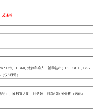
、艾诺等
ro SD
卡
, HDMI,
外触发输入，辅助输出
(TRIG OUT
，
PAS
G
（仅
8
通道）
选配）、波形直方图、计数器、抖动和眼图分析（选配）