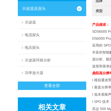
品牌
示波器及探头
类型
示波器
产品描述：
SDS6000 P
电流探头
DS6000 Pr
采用的
SP
电压探头
丰富的智能
源分析、眼
示波器环路分析
波形和菜单
功率放大器
鼎阳高分辨
模拟通道
l
查看全部
垂直分辨
l
低本底噪
l
SPO
技术
l
相关文章
高达
500 Mp