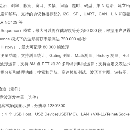
边沿、斜率、脉宽、窗口、欠幅、间隔、超时、码型、第
N
边沿、建立
/
触发和解码，支持的协议包括标配的
I2C
、
SPI
、
UART
、
CAN
、
LIN
和选
ARINC429
等
（
Sequence
）模式，最大可以将存储深度等分为
80 000
段，根据用户设
uence
模式下的波形捕获率最高达
750 000
帧
/
秒
（
History
），最大可记录
80 000
帧波形
动测量功能，支持测量统计、
Gating
测量、
Math
测量、
History
测量、
Ref
波形运算，支持
8M
点
FFT
和
20
多种常用时域运算；支持自定义表达
数据分析和处理功能：搜索和导航、高速模板测试、波形直方图、波特图
通道（选件）
意波形发生器（选件）
电容式触摸显示屏，分辨率
1280*800
口：
4
个
USB Host
、
USB Device(USBTMC)
、
LAN
（
VXI-11/Telnet/Socke