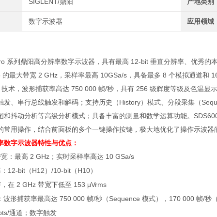
SIGLENT/鼎阳
产地类别
数字示波器
应用领域
ro
系列鼎阳高分辨率数字示波器，具有最高
12-bit
垂直分辨率、优秀的
o
的最大带宽
2 GHz
，采样率最高
10GSa/s
，具备最多
8
个模拟通道和
1
O
技术，波形捕获率高达
750 000
帧
/
秒，具有
256
级辉度等级及色温显
触发、串行总线触发和解码；支持历史（
History
）模式、分段采集（
Sequ
图和抖动分析等高级分析模式；具备丰富的测量和数学运算功能。
SDS60
的常用操作，结合前面板的多个一键操作按键，极大地优化了操作示波器
率数字示波器
特性与优点：
带宽：最高
2 GHz
；实时采样率高达
10 GSa/s
率：
12-bit
（
H12
）
/10-bit
（
H10
）
声，在
2 GHz
带宽下低至
153 μVrms
：波形捕获率最高达
750 000
帧
/
秒（
Sequence
模式），
170 000
帧
/
秒
ts/
通道；数字触发