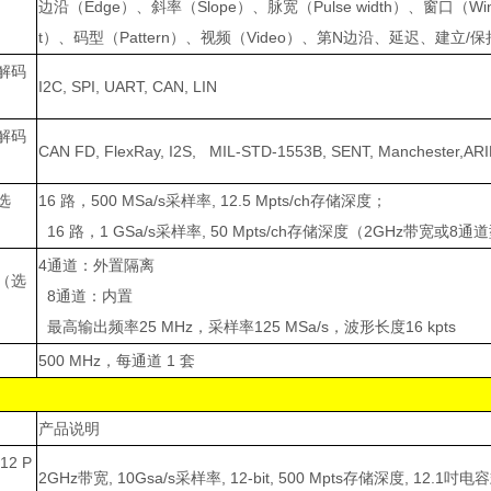
边沿（
Edge
）、斜率（
Slope
）、脉宽（
Pulse width
）、窗口（
Wi
t
）、码型（
Pattern
）、视频（
Video
）、第
N
边沿、延迟、建立
/
保
解码
I2C, SPI, UART, CAN, LIN
解码
CAN FD, FlexRay, I2S, MIL-STD-1553B, SENT, Manchester,AR
选
16
路，
500 MSa/s
采样率
, 12.5 Mpts/ch
存储深度；
16
路，
1 GSa/s
采样率
, 50 Mpts/ch
存储深度（
2GHz
带宽或
8
通道
4
通道：外置隔离
（选
8
通道：内置
最高输出频率
25 MHz
，采样率
125 MSa/s
，波形长度
16 kpts
500 MHz
，每通道
1
套
产品说明
12 P
2GHz
带宽
, 10Gsa/s
采样率
, 12-bit, 500 Mpts
存储深度
, 12.1
吋电容