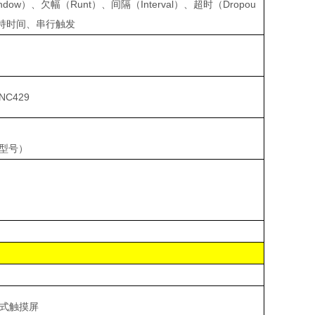
ndow
）、欠幅（
Runt
）、间隔（
Interval
）、超时（
Dropou
持时间、串行触发
INC429
型号）
式触摸屏