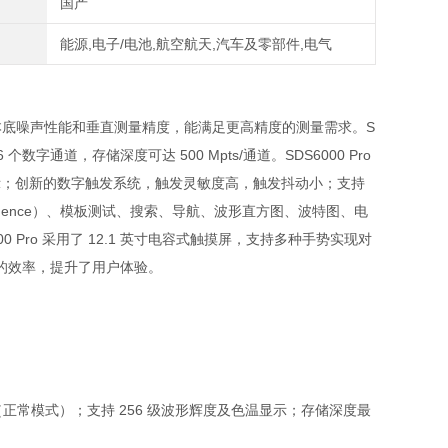
国产
能源,电子/电池,航空航天,汽车及零部件,电气
本底噪声性能和垂直测量精度，能满足更高精度的测量需求。
S
6
个数字通道，存储深度可达
500 Mpts/
通道。
SDS6000 Pro
示；创新的数字触发系统，触发灵敏度高，触发抖动小；支持
ence
）、模板测试、搜索、导航、波形直方图、波特图、电
00 Pro
采用了
12.1
英寸电容式触摸屏，支持多种手势实现对
的效率，提升了用户体验。
（正常模式）；支持
256
级波形辉度及色温显示；存储深度最