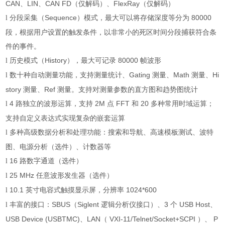
CAN
、
LIN
、
CAN FD
（仅解码）、
FlexRay
（仅解码）
分段采集（
Sequence
）模式，最大可以将存储深度等分为
80000
l
段，根据用户设置的触发条件，以非常小的死区时间分段捕获符合条
件的事件。
历史模式（
History
），最大可记录
80000
帧波形
l
数十种自动测量功能，支持测量统计、
Gating
测量、
Math
测量、
Hi
l
story
测量、
Ref
测量。支持对测量参数的直方图和趋势图统计
4
路独立的波形运算，支持
2M
点
FFT
和
20
多种常用时域运算；
l
支持自定义表达式实现复杂的嵌套运算
多种高级数据分析和处理功能：搜索和导航、高速模板测试、波特
l
图、电源分析（选件）、计数器等
16
路数字通道（选件）
l
25 MHz
任意波形发生器（选件）
l
10.1
英寸电容式触摸显示屏，分辨率
1024*600
l
丰富的接口：
SBUS
（
Siglent
逻辑分析仪接口）、
3
个
USB Host
、
l
USB Device (USBTMC)
、
LAN
（
VXI-11/Telnet/Socket+SCPI
）、
P