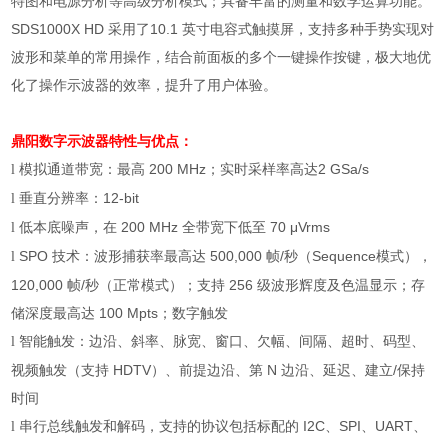
特图和电源分析等高级分析模式；具备丰富的测量和数学运算功能。
SDS1000X HD 采用了10.1 英寸电容式触摸屏，支持多种手势实现对
波形和菜单的常用操作，结合前面板的多个一键操作按键，极大地优
化了操作示波器的效率，提升了用户体验。
鼎阳数字示波器
特性与优点：
模拟通道带宽：最高
200 MHz
；实时采样率高达
2 GSa/s
l
垂直分辨率：
12-bit
l
低本底噪声，在
200 MHz
全带宽下低至
70 μVrms
l
SPO
技术
：
波形捕获率最高达
500,000
帧
/
秒（
Sequence
模式），
l
120,000
帧
/
秒（正常模式）
；
支持
256
级波形辉度及色温显示
；
存
储深度最高达
100 Mpts
；
数字触发
智能触发：边沿、斜率、脉宽、窗口、欠幅、间隔、超时、码型、
l
视频触发（支持
HDTV
）、前提边沿、第
N
边沿、延迟、建立
/
保持
时间
串行总线触发和解码，支持的协议包括标配的
I2C
、
SPI
、
UART
、
l