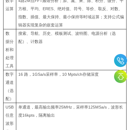
数学
4
路
2M
点
FFT
频谱分析；加、减、乘、除、积分、微分、平
运算
方根、平均、
ERES
、绝对值、符号、等价、取反、对数、
指数、插值、最大保持、最小保持等时域运算；支持公式编
辑器实现复杂的嵌套运算
数
搜索、导航、历史、模板测试、波特图、电源分析（选
据分
配）、计数器
析和
处理
工具
数字
16
路，
1GSa/s
采样率，
10 Mpts/ch
存储深度
通道
（选
配）
USB
单通道，最高输出频率
25MHz
，采样率
125MSa/s
，波形长
任意
度
16kpts
，隔离输出
波形