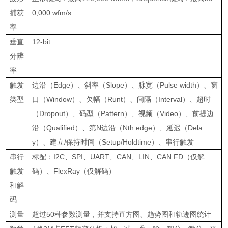
捕获
0,000 wfm/s
率
垂直
12-bit
分辨
率
触发
边沿（
Edge
）、斜率（
Slope
）、脉宽（
Pulse width
）、窗
类型
口（
Window
）、欠幅（
Runt
）、间隔（
Interval
）、超时
（
Dropout
）、码型（
Pattern
）、视频（
Video
）、前提边
沿（
Qualified
）、第
N
边沿（
Nth edge
）、延迟（
Dela
y
）、建立
/
保持时间（
Setup/Holdtime
）、串行触发
串行
标配：
I2C
、
SPI
、
UART
、
CAN
、
LIN
、
CAN FD
（仅解
触发
码）、
FlexRay
（仅解码）
和解
码
测量
超过
50
种参数测量，并支持直方图、趋势图和轨迹图统计