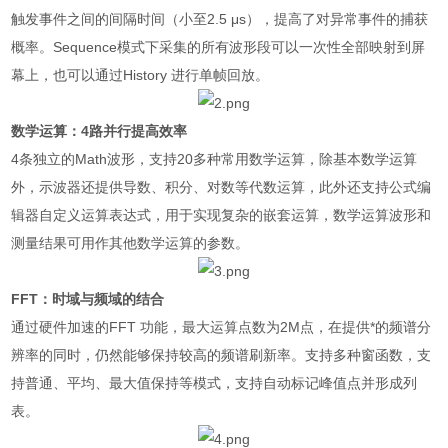
触发事件之间的间隔时间（小至
2.5 μs
），提高了对异常事件的捕获
概率。
Sequence
模式下采集的所有波形段可以一次性全部映射到屏
幕上，也可以通过
History
进行单帧回放。
数学运算：
4
路并行提高效率
4
条独立的
Math
波形，支持
20
多种常用数学运算，除基本数学运算
外，示波器还提供导数、积分、对数等代数运算，此外还支持公式编
辑器自定义运算表达式，用于实现复杂的嵌套运算，数学运算波形和
测量结果可用作其他数学运算的参数。
FFT
：时域与频域的结合
通过硬件加速的
FFT
功能，最大运算点数为
2M
点，在提供*的频谱分
辨率的同时，仍然能够保持较高的频谱刷新率。支持多种窗函数，支
持普通、平均、最大值保持等模式，支持自动标记峰值点并形成列
表。