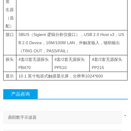
发
生器
（选
配）
接口
SBUS
（
Siglent
逻辑分析仪接口），
USB 2.0 Host x3
，
US
B 2.0 Device
，
10M/100M LAN
，外触发输入，辅助输出
（
TRIG OUT
，
PASS/FAIL
）
探头
4
套
/2
套无源探头
4
套
/2
套无源探头
4
套
/2
套无源探头
PB470
PP510
PP215
显示
10.1
英寸电容式触摸显示屏，分辨率
1024*600
产品咨询