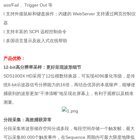
ass/Fail
、
Trigger Out
等
支持外接鼠标和键盘操作；内建的
WebServer
支持通过网页控制仪
l
器
支持丰富的
SCPI
远程控制命令
l
多国语言显示及嵌入式在线帮助
l
产品优势：
12-bit
高分辨率采样：更好呈现波形细节
SDS1000X HD
采用了
12
位模数转换器，可实现
4096
量化等级，是传
统
8-bit
示波器信号分辨能力的
16
倍，再结合优异的本底噪声，能够使
捕获到的波形更加
“
干净清晰
"
地呈现在屏幕上，有利于观察以及精准
测量。
分段采集：高效捕获异常
分段采集将波形储存空间分成多段，每段空间存储一个触发帧，最大
可以采集
80 000
个触发事件，在
Sequence
周期内可最大限度地降低