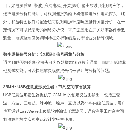
目，如电源质量
,
谐波
,
浪涌电流
,
开关损耗
,
输出纹波
,
瞬变响应等，
选择电源分析功能后，可根据连接指南正确连接电压和电流探头，此
外，和波特图软件相配合还可以对电源环路响应进行测量分析，在一
定情况下可取代昂贵的网络分析仪，可广泛应用在开关功率器件参数
测量、电源控制回路调制特征分析和线路功率谐波分析等领域。
数字逻辑信号分析：实现混合信号采集与分析
通过
16
路逻辑分析仪探头可为仪器增加
16
路数字通道，同时不影响其
他测试功能，可以快速解决模数混合信号设计与分析等问题。
25MHz USB
任意波形发生器：节约空间节省预算
USB任意波形发生器提供了 25MHz 的预定义波形输出，包括正弦
波、方波、三角波、脉冲波、噪声、直流以及45种內建任意波，用户
也可通过EasyWave上位机软件编辑任意波形，适合注重工作台空间
和预算的教学实验室或设计实验室使用。