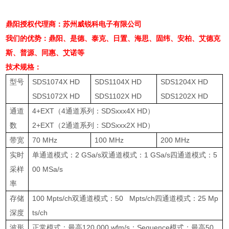
鼎阳授权代理商：苏州威锐科电子有限公司
我们的优势：鼎阳、是德、泰克、日置、海思、固纬、安柏、艾德克
斯、普源、同惠、艾诺等
技术规格：
型号
SDS1074X HD
SDS1104X HD
SDS1204X HD
SDS1072X HD
SDS1102X HD
SDS1202X HD
通道
4+EXT
（
4
通道系列：
SDSxxx4X HD
）
数
2+EXT
（
2
通道系列：
SDSxxx2X HD
）
带宽
70 MHz
100 MHz
200 MHz
实时
单通道模式：
2 GSa/s
双通道模式：
1 GSa/s
四通道模式：
5
采样
00 MSa/s
率
存储
100 Mpts/ch
双通道模式：
50 Mpts/ch
四通道模式：
25 Mp
深度
ts/ch
波形
正常模式：最高
120,000 wfm/s
；
Sequence
模式：最高
50