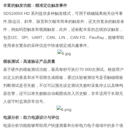
丰富的触发功能：精准定位触发事件
SDS1000X HD
系列提供多种触发模式，可用于精确隔离相关信号事
件
,
除边沿、斜率、脉宽和欠幅等简单的触发外，还支持复杂的触发条
件，例如码型触发和视频触发，此外，还标配丰富的总线协议触发，
包含
I2C
、
SPI
、
UART
、
CAN
、
LIN
、
CAN FD
、
FlexRay
，能够帮助
使用者在繁杂的采样信息中快速锁定感兴趣事件。
模板测试：高速验证产品质量
基于硬件的模板测试功能，最高每秒可执行
70 000
次测试。根据用户
自定义的垂直和水平容限生成模板，通过比较被测信号是否触碰模板
判断测试是否失败，不仅可以预先设定测试失败时采集停止以及蜂鸣
器告警，还可以将失败帧自动截图或存入历史帧，非常适用于长期无
人值守时监测异常信号。
电源分析：助力电源设计与评估
电源分析功能能够帮助用户快捷测量和分析电力电子领域中的多个项