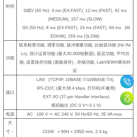
时间
Ω或
V (50 Hz): 4 ms (EX.FAST), 12 ms (FAST), 42 ms
(MEDIUM), 157 ms (SLOW)
Ω
V (50 Hz): 8 ms (EX.FAST), 24 ms (FAST), 84 ms (M
EDIUM), 259 ms (SLOW)
联系检查功能
,
调零功能
,
脉冲测量功能
,
比较器功能
(Hi/ IN/
Lo),
统计运算功能
(
最大
30,000
组数据
),
延迟功能
,
平均功
功能
能
,
设置保存功能
(
面板保存
) ,
存储功能
, LabVIEW®
驱动对
应
LAN (TCP/IP, 10BASE-T/100BASE-TX)
RS-232C (
最大
38.4 kbps,
打印机
I/F
兼用
)
接口
EXT I/O (37-pin Handler interface)
模拟输出
(DC 0 V
〜
3.1 V)
电源
AC 100 V
〜
AC 240 V, 50 Hz/60 Hz, 35 VA max.
尺
寸
・
215W
×
80H
×
295D mm, 2.4 kg