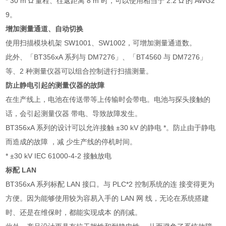
* 30 m
Ω 量程、往返距离
8 m
时，可以使用相当于
2.2
Ω 的
AWG2
9
。
增加测量通道、自动切换
使用扫描模块机架
SW1001
、
SW1002
，可增加测量通道数。
此外、「
BT356xA
系列与
DM7276
」、「
BT4560
与
DM7276
」
等、
2
种测量仪器可以组合控制进行扫描测量。
防止静电引起的测量仪器的故障
在生产线上，电池在传送带等上传输时会带电。电池与探头接触的
话，会引起测量仪器 带电、导致故障发生。
BT356xA
系列的设计可以允许接触 ±
30 kV
的静电
*
。防止由于静电
而造成的故障 ，减 少生产线的停机时间。
*
±
30 kV IEC 61000-4-2
接触放电
标配
LAN
BT356xA
系列标配
LAN
接口。与
PLC*2
控制系统的连 接变得更为
方便。因为能够使用较为容易入手的
LAN
网 线，无论在系统搭建
时、还是在维保时，都能实现成本 的削减。