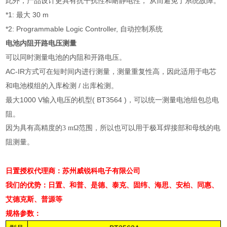
此外，产品设计更具有抗干扰性和耐静电性， 从而避免了系统故障。
*1:
最大
30 m
*2: Programmable Logic Controller,
自动控制系统
电池内阻开路电压测量
可以同时测量电池的内阻和开路电压。
AC-IR
方式可在短时间内进行测量，测量重复性高，因此适用于电芯
和电池模组的入库检测
/
出库检测。
最大
1000 V
输入电压的机型
( BT3564 )
，可以统一测量电池组包总电
阻。
因为具有高精度的
3 m
Ω范围，所以也可以用于极耳焊接部和母线的电
阻测量。
日置授权代理商：苏州威锐科电子有限公司
我们的优势：
日置、
和普、是德、泰克、固纬、海思、安柏、同惠、
艾德克斯、普源等
规格参数：