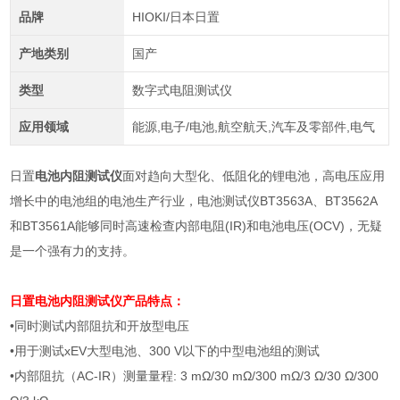
品牌
HIOKI/日本日置
产地类别
国产
类型
数字式电阻测试仪
应用领域
能源,电子/电池,航空航天,汽车及零部件,电气
日置
电池内阻测试仪
面对趋向大型化、低阻化的锂电池，高电压应用
增长中的电池组的电池生产行业，电池测试仪BT3563A、BT3562A
和BT3561A能够同时高速检查内部电阻(IR)和电池电压(OCV)，无疑
是一个强有力的支持。
日置
电池内阻测试仪
产品特点：
•同时测试内部阻抗和开放型电压
•用于测试
xEV
大型电池、
300 V
以下的中型电池组的测试
•内部阻抗（
AC-IR
）测量量程
: 3 m
Ω
/30 m
Ω
/300 m
Ω
/3
Ω
/30
Ω
/300