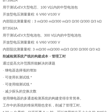
BT3562A
用于测试
xEV
大型电芯、
100 V
以内的中型电池包
开放型电压测量量程
: 6 V/60 V/100 V
内部阻抗测量量程：
3 m
Ω
/30 m
Ω
/300 m
Ω
/3
Ω
/30
Ω
/300
Ω
/3 k
Ω
BT3563A
用于测试
xEV
大型电池包、
300 V
以内的中型电池包
开放型电压测量量程
: 6 V/60 V/300 V
内部阻抗测量量程
: 3 m
Ω
/30 m
Ω
/300 m
Ω
/3
Ω
/30
Ω
/300
Ω
/3 k
Ω
削减检测系统产线的构建成本
・
管理工时
通过提高允许范围所能解决的课题
· 继电器选择项的增加
· 可使用长测试线
*
· 可使用细测试线
*
· 减少探头的交换次数
使用继电器的多通道检测系统的构建变得非常简单。
工作中的系统的维保周期也变长，削减了管理工时。