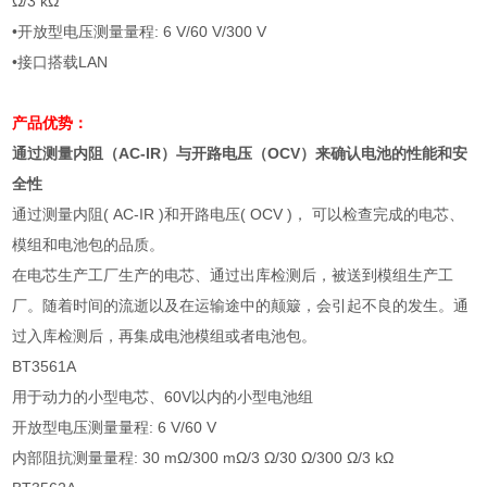
Ω
/3 k
Ω
•开放型电压测量量程
: 6 V/60 V/300 V
•接口搭载
LAN
产品优势：
通过测量内阻（
AC-IR
）与开路电压（
OCV
）来确认电池的性能和安
全性
通过测量内阻
( AC-IR )
和开路电压
( OCV )
， 可以检查完成的电芯、
模组和电池包的品质。
在电芯生产工厂生产的电芯、通过出库检测后，被送到模组生产工
厂。随着时间的流逝以及在运输途中的颠簸，会引起不良的发生。通
过入库检测后，再集成电池模组或者电池包。
BT3561A
用于动力的小型电芯、
60V
以内的小型电池组
开放型电压测量量程
: 6 V/60 V
内部阻抗测量量程
: 30 m
Ω
/300 m
Ω
/3
Ω
/30
Ω
/300
Ω
/3 k
Ω