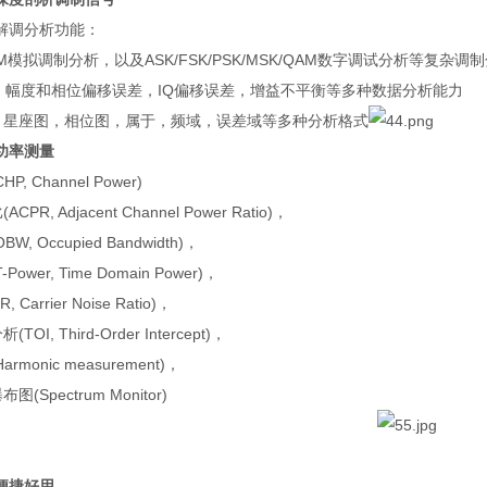
解调分析功能：
M
模拟调制分析，以及
ASK/FSK/PSK/MSK/QAM
数字调试分析等复杂调制
，幅度和相位偏移误差，
IQ
偏移误差，增益不平衡等多种数据分析能力
，星座图，相位图，属于，频域，误差域等多种分析格式
功率测量
CHP, Channel Power)
比
(ACPR, Adjacent Channel Power Ratio)
，
OBW, Occupied Bandwidth)
，
T-Power, Time Domain Power)
，
R, Carrier Noise Ratio)
，
分析
(TOI, Third-Order Intercept)
，
Harmonic measurement)
，
瀑布图
(Spectrum Monitor)
便捷好用