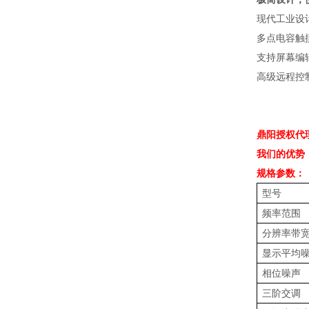
现代工业设
多点电容触
支持屏幕编
高级远程控
鼎阳授权代
我们的优势
规格参数：
型号
频率范围
分辨率带
显示平均
相位噪声
三阶交调