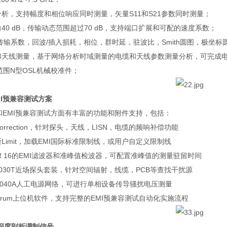
分析，支持幅度和相位响应同时测量，矢量
S11
和
S21
参数同时测量；
向
40 dB
，传输动态范围超过
70 dB
，支持端口扩展和可配的速度系数；
传输系数，回波
/
插入损耗，相位，群时延，驻波比，
Smith
圆图，极坐标
和天线测量，基于网络分析时域测量的电缆和天线参数测量分析，可完成
范围
N
型
OSL
机械校准件；
I
预兼容测试方案
和
EMI
预兼容测试方面有丰富的功能和附件支持，包括：
orrection
，针对探头，天线，
LISN
，电缆的频响补偿功能
断
Limit
，加载
EMI
国际标准限制线，或用户自定义限制线
 16
的
EMI
滤波器和准峰值检波器，可配置准峰值的测量驻留时间
030T
近场探头套装，针对空间辐射，线
缆，
PCB
等查找干扰源
040A
人工电源网络，可进行单相设备传导骚扰电压测量
trum
上位机软件，支持完整的
EMI
预兼容测试自动化实施流程
深度剖析调制信号