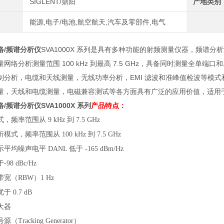
SIGLENT/鼎阳
产地类别
能源,电子/电池,航空航天,汽车及零部件,电气
络/频谱分析仪
SVA1000X 系列是具有多种功能的射频测量仪器，频谱分析测
网络分析测量范围 100 kHz 到最高 7.5 GHz，具备同时测量全
制分析，电缆和天线测量，无线功率分析，EMI 滤波和准峰值检波等模
量，天线和电缆测量，电磁兼容测试等各方面具有广泛的应用价值，适用
络/频谱分析仪
SVA1000X 系列
产品特点：
式，频率范围从
到
9 kHz
7.5 GHz
析模式，频率范围从
到
100 kHz
7.5 GHz
示平均噪声电平
低于
DANL
-165 dBm/Hz
于
-98 dBc/Hz
带宽（
）
RBW
1 Hz
优于
0.7 dB
大器
号源（
）
Tracking Generator