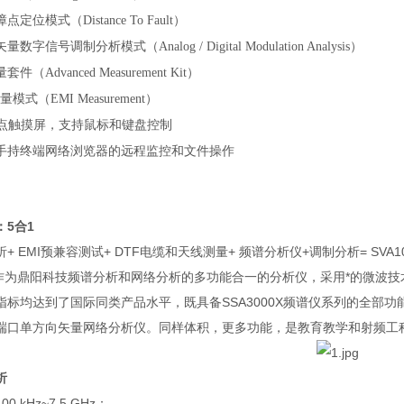
障点定位模式（
）
Distance To Fault
矢量数字信号调制分析模式（
）
Analog / Digital Modulation Analysis
量套件（
）
Advanced Measurement Kit
量模式（
）
EMI Measurement
点触摸屏，支持鼠标和键盘控制
手持终端网络浏览器的远程监控和文件操作
：
5
合
1
析
+ EMI
预兼容测试
+ DTF
电缆和天线测量
+
频谱分析仪
+
调制分析
= SVA1
作为鼎阳科技频谱分析和网络分析的多功能合一的分析仪，采用*的微波
指标均达到了国际同类产品水平，既具备
SSA3000X
频谱仪系列的全部功
端口单方向矢量网络分析仪。同样体积，更多功能，是教育教学和射频工
析
100 kHz~
7.5 GHz
：