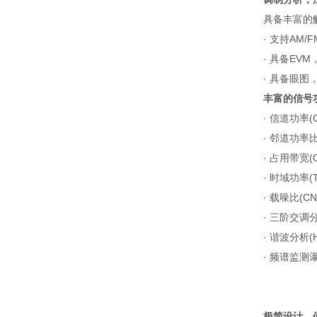
具备丰富的
·
支持
AM/F
·
具备
EVM
·
具备眼图
丰富的信号
·
信道功率
(
·
邻道功率
·
占用带宽
(
·
时域功率
(
·
载噪比
(CN
·
三阶交调
·
谐波分析
(
·
频谱监测
极简设计，