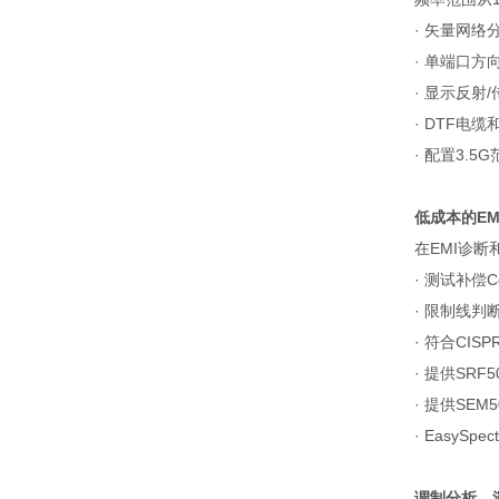
·
矢量网络
·
单端口方
·
显示反射
/
· DTF
电缆
·
配置
3.5G
低成本的
EM
在
EMI
诊断
·
测试补偿
C
·
限制线判
·
符合
CISPR
·
提供
SRF5
·
提供
SEM5
· EasySpec
调制分析，