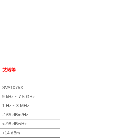
、艾诺等
SVA1075X
9 kHz ~ 7.5 GHz
1 Hz ~ 3 MHz
-165 dBm/Hz
<-98 dBc/Hz
+14 dBm