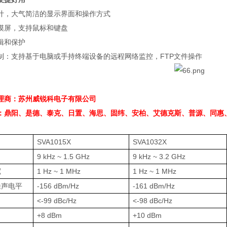
计，大气简洁的显示界面和操作方式
摸屏，支持鼠标和键盘
辑和保护
制：支持基于电脑或手持终端设备的远程网络监控，
FTP
文件操作
理商：苏州威锐科电子有限公司
：鼎阳、是德、泰克、日置、海思、固纬、安柏、艾德克斯、普源、同惠
SVA1015X
SVA1032X
9 kHz ~ 1.5 GHz
9 kHz ~ 3.2 GHz
宽
1 Hz ~ 1 MHz
1 Hz ~ 1 MHz
噪声电平
-156 dBm/Hz
-161 dBm/Hz
<-99 dBc/Hz
<-98 dBc/Hz
+8 dBm
+10 dBm