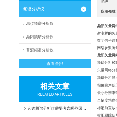
品牌
频谱分析仪
应用领域
思仪频谱分析仪
鼎阳矢量网
射电桥的矢量
鼎阳频谱分析仪
数字信号调
网络参数测
普源频谱分析仪
鼎阳矢量网
频谱分析模
查看全部
矢量网络分
频谱分析显
相关文章
相位噪声低
最小分辨率
RELATED ARTICLES
全幅度精度
标配前置放
选购频谱分析仪需要考虑哪些因素？
标配跟踪信