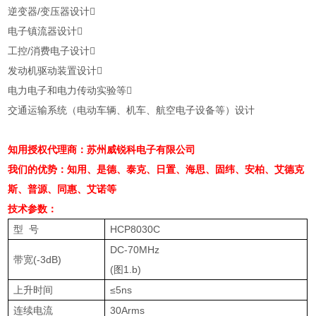
逆变器
/
变压器设计

电子镇流器设计

工控
/
消费电子设计

发动机驱动装置设计

电力电子和电力传动实验等

交通运输系统（电动车辆、机车、航空电子设备等）设计
知用授权代理商：苏州威锐科电子有限公司
我们的优势：知用、是德、泰克、日置、海思、固纬、安柏、艾德克
斯、普源、同惠、艾诺等
技术参数：
型
号
HCP8030C
DC-70MHz
带宽
(-3dB)
(
图
1.b)
上升时间
≤
5ns
连续电流
30Arms