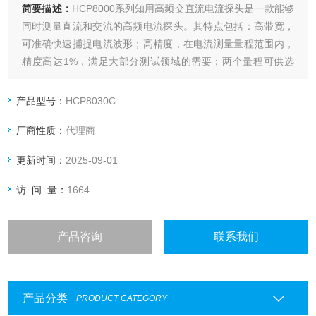
简要描述：
HCP8000系列知用高频交直流电流探头是一款能够
同时测量直流和交流的高频电流探头。其特点包括：高带宽，
可准确快速捕捉电流波形；高精度，在电流测量量程范围内，
精度高达1%，满足大部分测试领域的需要；两个量程可供选
择，方便小电流测量；自动消磁调零功能，使用方便；声光过
流报警功能，提醒量程切换；电子轻触式按键设计，使用寿命
产品型号：
HCP8030C
更长；标准的BNC输出接口，可匹配任何厂家示波器。
厂商性质：
代理商
更新时间：
2025-09-01
访 问 量：
1664
产品咨询
联系我们
产品分类
PRODUCT CATEGORY