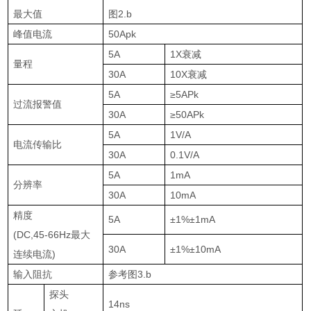
最大值
图
2.b
峰值电流
50Apk
5A
1X
衰减
量程
30A
10X
衰减
5A
≥
5APk
过流报警值
30A
≥
50APk
5A
1V/A
电流传输比
30A
0.1V/A
5A
1mA
分辨率
30A
10mA
精度
5A
±1%±1mA
(DC,45-66Hz
最大
30A
±1%±10mA
连续电流
)
输入阻抗
参考图
3.b
探头
14ns