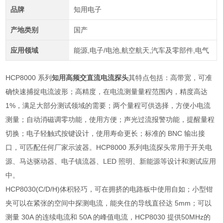
品牌
知用电子
产地类别
国产
应用领域
能源,电子/电池,航空航天,汽车及零部件,电气
HCP8000
系列
知用高频交直流电流探头
其特点包括：高带宽，可准
确快速捕捉电流波形；高精度，在电流测量量程范围内，精度高达
1%
，满足大部分测试领域的需要；两个量程可供选择，方便小电流
测量；自动消磁调零功能，使用方便；声光过流报警功能，提醒量程
切换；电子轻触式按键设计，使用寿命更长；标准的
BNC
输出接
口，可匹配任何厂家示波器。
HCP8000
系列电流探头常用于开关电
源、马达驱动器、电子镇流器、
LED
照明、新能源等设计和测试应用
中。
HCP8030(C/D/H)
体积轻巧，可在拥挤的电路板中使用自如；小型钳
夹可以在紧张的空间中探测电流，能夹住的导线直径达
5mm
；可以
测量
30A
的连续电流和
50A
的峰值电流，
HCP8030
提供
50MHz
的