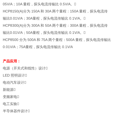
05V/A
；
10A
量程，探头电流传输比
0.5V/A
。

HCP8150(A)
分为
150A
和
30A
两个量程：
150A
量程，探头电流传
输比
0.01V/A
；
30A
量程，探头电流传输比
0.1V/A
。

HCP8300(A)
分为
300A
和
50A
两个量程：
300A
量程，探头电流传
输比
0.01V/A
；
50A
量程，探头电流传输比
0.1V/A
。

HCP8500
分为
500A
和
75A
两个量程：
500A
量程，探头电流传输比
0.01V/A
；
75A
量程，探头电流传输比
0.1V/A
产品应用：
电源（开关式和线性）设计

LED
照明设计

电动汽车设计

新能源

变频家电

电工实验

半导体器件设计
