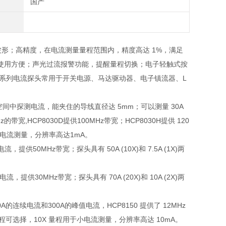
国产
波形；高精度，在电流测量量程范围内，精度高达
1%
，满足
使用方便；声光过流报警功能，提醒量程切换；电子轻触式按
系列电流探头常用于开关电源、马达驱动器、电子镇流器、
L
空间中探测电流，能夹住的导线直径达
5mm
；可以测量
30A
z
的带宽
,HCP8030D
提供
100MHz
带宽；
HCP8030H
提供
120
电流测量，分辨率高达
1mA
。
电流，提供
50MHz
带宽；探头具有
50A (10X)
和
7.5A (1X)
两
电流，提供
30MHz
带宽；探头具有
70A (20X)
和
10A (2X)
两
0A
的连续电流和
300A
的峰值电流，
HCP8150
提供了
12MHz
程可选择，
10X
量程用于小电流测量，分辨率高达
10mA
。