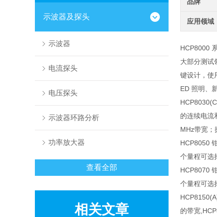
品牌
示波器及探头
应用领域
示波器
HCP8000
大部分测试
电流探头
键设计，使
ED
照明、
电压探头
HCP8030(C
的连续电流
示波器环路分析
MHz
带宽；
功率放大器
HCP8050
个量程可选
查看全部
HCP8070
个量程可选
HCP8150(A
相关文章
的带宽
,HC