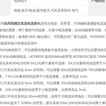
知用电子
产地类别
能源,电子/电池,航空航天,汽车及零部件,电气
系列
知用高频交直流电流探头
其特点包括：高带宽，可准确快速捕捉电流
领域的需要；两个量程可供选择，方便小电流测量；自动消磁调零功能，
用寿命更长；标准的
BNC
输出接口，可匹配任何厂家示波器。
HCP8000
新能源等设计和测试应用中。
/D/H)
体积轻巧，可在拥挤的电路板中使用自如；小型钳夹可以在紧张的
和
50A
的峰值电流，
HCP8030
提供
50MHz
的带宽
,HCP8030C
提供
70MH
探头具有
30A(10X)
和
5A (1X)
两个量程可选择，
5A (1X)
量程特别适用于小
钳口可夹住直径达
5mm
的导线；可以测量
50A
的连续电流和
75A
的峰值
择，
7.5A (1X)
量程特别适用于小电流测量，分辨率高达
1mA
。
钳口可夹住直径达
5mm
的导线；可以测量
70A
的连续电流和
100A
的峰值
择，
10A (2X)
量程特别适用于小电流测量，分辨率高达
2mA
。
)
钳口可夹住直径达
20mm
的导线，适用于大电流应用场合；可以测量
15
P8150A
提供了
22MHz
的带宽；探头具有
150A (100X)
和
30A(10X)
两个量