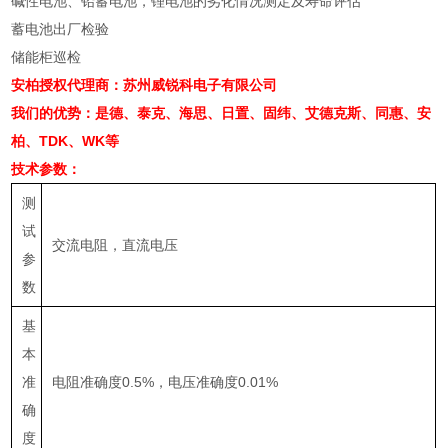
碱性电池、铅蓄电池，锂电池的劣化情况测定及寿命评估
蓄电池出厂检验
储能柜巡检
安柏授权代理商：苏州威锐科电子有限公司
我们的优势：是德、泰克、海思、日置、固纬、艾德克斯、同惠、安
柏、TDK、WK等
技术参数：
测
试
交流电阻，直流电压
参
数
基
本
准
电阻准确度
0.5%
，电压准确度
0.01%
确
度