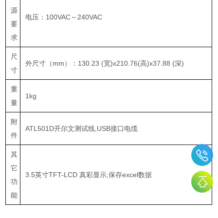
源
电压：
100VAC
～
240VAC
要
求
尺
外尺寸（
mm
）：
130.23 (
宽
)x210.76(
高
)x37.88 (
深
)
寸
重
1kg
量
附
ATL501D
开尔文测试线
,USB
接口电缆
件
其
它
3.5
英寸
TFT-LCD
真彩显示
,
保存
excel
数据
功
能