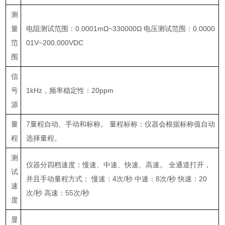
测
量
电阻测试范围：
0.0001mΩ~330000Ω
电压测试范围：
0.0000
范
01V~200.000VDC
围
信
号
1kHz
，频率稳定性：
20ppm
源
量
7
量程自动、手动和标称。 量程标称：仪器会根据标称值自动
程
选择量程。
测
仪器分四档速度：慢速、中速、快速、高速。 全通道打开，
试
并且手动量程方式： 慢速：
4
次
/
秒 中速：
8
次
/
秒 快速：
20
速
次
/
秒 高速：
55
次
/
秒
度
显