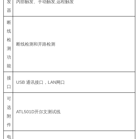
发
内部触发、手动触发
,
远程触发
器
断
线
检
断线检测和开路检测
测
功
能
接
USB
通讯接口，
LAN
网口
口
可
选
ATL501D
开尔文测试线
附
件
电