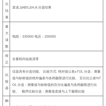
示
直读
,ΔABS,Δ%,θ,
分选结果
结
果
最
大
电阻：
330000
电压：
200000
读
数
校
全量程内短路清零
正
仪器具有分选功能。 比较方式
:
绝对值公差
±TOL
分选：测量
比
值与标称值的绝对偏差与各档极限进行比较。 百分比公差
%T
较
OL
分选：测量值与标称值的百分比偏差与各档极限进行比
器
较。 顺序比较分选：测量值直接与上下极限比较
触