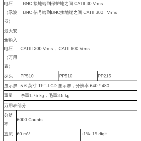
电压
BNC
接地端到保护地之间
CATII 30 Vrms
（示波
BNC
信号端到
BNC
接地端之间
CATII 300 Vrms
器）
最大安
全输入
电压
CATIII 300 Vrms
，
CATII 600 Vrms
（万用
表）
探头
PP510
PP510
PP215
显示屏
5.6
英寸
TFT-LCD
显示屏，分辨率
640 * 480
重量
净重
1.75 kg
，毛重
3.5 kg
万用表部分
分辨
6000 Counts
率
直流
60 mV
±1%±15 digit