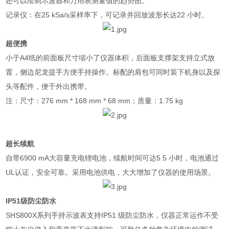
还可以绘制示波器和万用表测量值的趋势图。
记录仪：在
25 kSa/s
采样率下，可记录并回放波形长达
22
小时。
超便携
小于
A4
纸的前面板尺寸缩小了仪器体积，后面板支撑架支持立式放
置，侧边尼龙提手方便手持操作。标配的肩包可同时装下机身以及探
头等配件，便于外出携带。
注：尺寸：
276 mm * 168 mm * 68 mm
；质量：
1.75 kg
超长续航
自带
6900 mA
大容量充电锂电池，续航时间可达
5.5
小时，电池通过
UL
认证，安全可靠。采用电池供电，大大增加了仪器的使用场景。
IP51
级防尘防水
SHS800X
系列手持示波表支持
IP51
级防尘防水，仪器正常运作不受