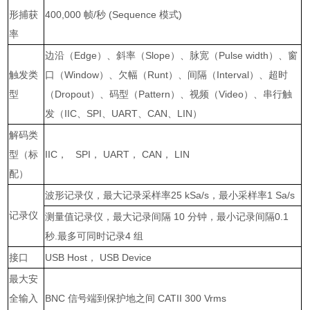
形捕获
400,000
帧
/
秒
(Sequence
模式
)
率
边沿（
Edge
）、斜率（
Slope
）、脉宽（
Pulse width
）、窗
触发类
口（
Window
）、欠幅（
Runt
）、间隔（
Interval
）、超时
型
（
Dropout
）、码型（
Pattern
）、视频（
Video
）、串行触
发（
IIC
、
SPI
、
UART
、
CAN
、
LIN
）
解码类
型（标
IIC
，
SPI
，
UART
，
CAN
，
LIN
配）
波形记录仪，最大记录采样率
25 kSa/s
，最小采样率
1 Sa/s
记录仪
测量值记录仪，最大记录间隔
10
分钟，最小记录间隔
0.1
秒
.
最多可同时记录
4
组
接口
USB Host
，
USB Device
最大安
全输入
BNC
信号端到保护地之间
CATII 300 Vrms