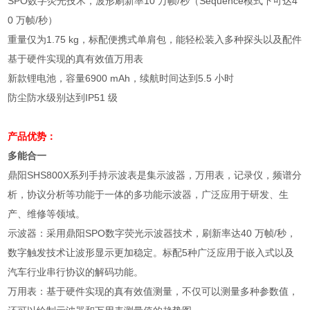
SPO
数字荧光技术，波形刷新率
10
万帧
/
秒（
Sequence
模式下可达
4
0
万帧
/
秒）
重量仅为
1.75 kg
，标配便携式单肩包，能轻松装入多种探头以及配件
基于硬件实现的真有效值万用表
新款锂电池，容量
6900 mAh
，续航时间达到
5.5
小时
防尘防水级别达到
IP51
级
产品优势：
多能合一
鼎阳
SHS800X
系列手持示波表是集示波器，万用表，记录仪，频谱分
析，协议分析等功能于一体的多功能示波器，广泛应用于研发、生
产、维修等领域。
示波器：采用鼎阳
SPO
数字荧光示波器技术，刷新率达
40
万帧
/
秒，
数字触发技术让波形显示更加稳定。标配
5
种广泛应用于嵌入式以及
汽车行业串行协议的解码功能。
万用表：基于硬件实现的真有效值测量，不仅可以测量多种参数值，