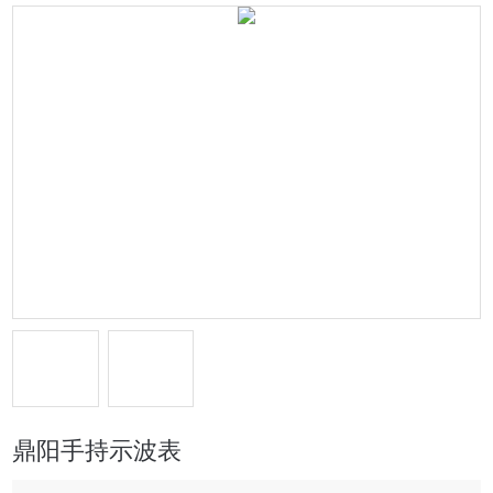
鼎阳手持示波表