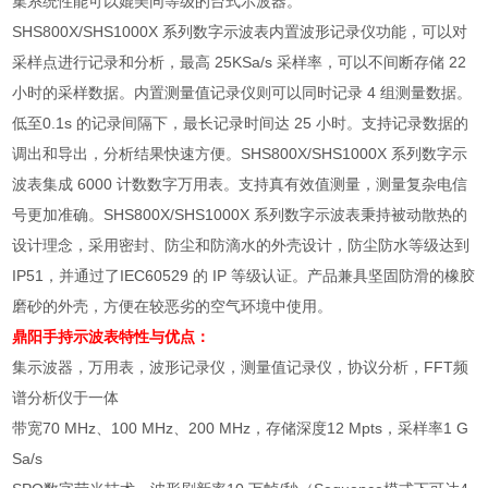
集系统性能可以媲美同等级的台式示波器。
SHS800X/SHS1000X
系列数字示波表内置波形记录仪功能，可以对
采样点进行记录和分析，最高
25KSa/s
采样率，可以不间断存储
22
小时的采样数据。内置测量值记录仪则可以同时记录
4
组测量数据。
低至
0.1s
的记录间隔下，最长记录时间达
25
小时。支持记录数据的
调出和导出，分析结果快速方便。
SHS800X/SHS1000X
系列数字示
波表集成
6000
计数数字万用表。支持真有效值测量，测量复杂电信
号更加准确。
SHS800X/SHS1000X
系列数字示波表秉持被动散热的
设计理念，采用密封、防尘和防滴水的外壳设计，防尘防水等级达到
IP51
，并通过了
IEC60529
的
IP
等级认证。产品兼具坚固防滑的橡胶
磨砂的外壳，方便在较恶劣的空气环境中使用。
鼎阳手持示波表
特性与优点：
集示波器，万用表，波形记录仪，测量值记录仪，协议分析，
FFT
频
谱分析仪于一体
带宽
70 MHz
、
100 MHz
、
200 MHz
，存储深度
12 Mpts
，采样率
1 G
Sa/s