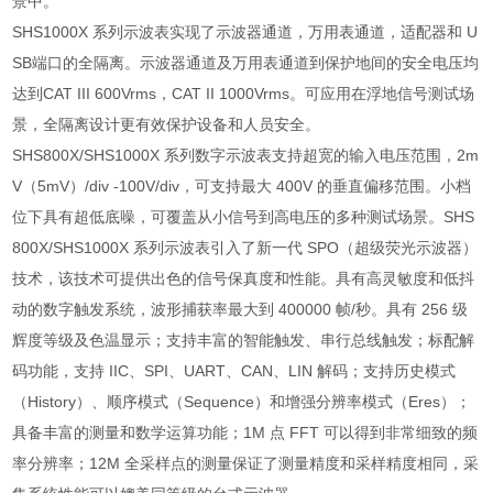
景中。
SHS1000X
系列示波表实现了示波器通道，万用表通道，适配器和
U
SB
端口的全隔离。示波器通道及万用表通道到保护地间的安全电压均
达到
CAT III 600Vrms
，
CAT II 1000Vrms
。可应用在浮地信号测试场
景，全隔离设计更有效保护设备和人员安全。
SHS800X/SHS1000X
系列数字示波表支持超宽的输入电压范围，
2m
V
（
5mV
）
/div -100V/div
，可支持最大
400V
的垂直偏移范围。小档
位下具有超低底噪，可覆盖从小信号到高电压的多种测试场景。
SHS
800X/SHS1000X
系列示波表引入了新一代
SPO
（超级荧光示波器）
技术，该技术可提供出色的信号保真度和性能。具有高灵敏度和低抖
动的数字触发系统，波形捕获率最大到
400000
帧
/
秒。具有
256
级
辉度等级及色温显示；支持丰富的智能触发、串行总线触发；标配解
码功能，支持
IIC
、
SPI
、
UART
、
CAN
、
LIN
解码；支持历史模式
（
History
）、顺序模式（
Sequence
）和增强分辨率模式（
Eres
）；
具备丰富的测量和数学运算功能；
1M
点
FFT
可以得到非常细致的频
率分辨率；
12M
全采样点的测量保证了测量精度和采样精度相同，采