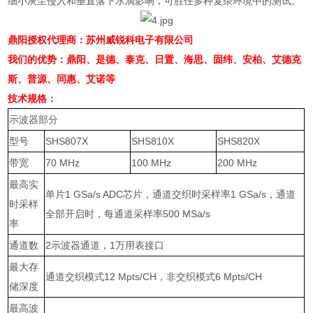
细小灰尘侵入和垂直落下水滴影响，可胜任多种复杂环境中的测试。
鼎阳授权代理商：苏州威锐科电子有限公司
我们的优势：鼎阳、是德、泰克、日置、海思、固纬、安柏、艾德克
斯、普源、同惠、艾诺等
技术规格：
示波器部分
型号
SHS807X
SHS810X
SHS820X
带宽
70 MHz
100 MHz
200 MHz
最高实
单片
1 GSa/s ADC
芯片，通道交织时采样率
1 GSa/s
，通道
时采样
全部开启时，每通道采样率
500 MSa/s
率
通道数
2
示波器通道，
1
万用表接口
最大存
通道交织模式
12 Mpts/CH
，非交织模式
6 Mpts/CH
储深度
最高波