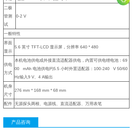
二极
管测
0-2 V
试
一般特性
界面
5.6
英寸
TFT-LCD
显示屏，分辨率
640 * 480
显示
本机电池供电或外接直流适配器供电，内置可供电锂电池：
69
供电
00 mAh
电池供电约
5.5
小时外置适配器：
100-240 V 50/60
方式
Hz
输入
9 V
、
4 A
输出
机身
276 mm * 168 mm * 68 mm
尺寸
配件
无源探头两根、电源线、直流适配器、万用表笔
产品咨询