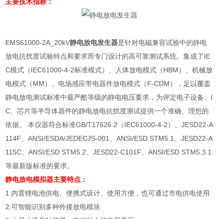
主要技术指标：
EMS61000-2A_20kV
静电放电发生器
是针对电磁兼容试验中的静电
放电抗扰度试验特点和要求而专门设计的高可靠测试系统。集成了
IE
C
模式（
IEC61000-4-2
标准模式）、人体放电模式（
HBM
）、机械放
电模式（
MM
）、电场感应带电器件放电模式（
F-CDM
），足以覆盖
静电放电测试标准中最严酷等级的静电电压要求，为评定电子设备、
I
C
、芯片等半导体器件的静电放电抗扰度测试提供一个准确、理想的
依据。 本仪器符合标准
GB/T17626.2
（
IEC61000-4-2
）、
JESD22-A
114F
、
ANSI/ESDA/JEDECJS-001
、
ANSI/ESD STM5.1
、
JESD22-A
115C
、
ANSI/ESD STM5.2
、
JESD22-C101F
、
ANSI/ESD STM5.3.1
等最新版标准的要求。
静电放电模拟器
主要特点：
1.
内置锂电池供电、便携式设计、使用方便，也可通过市电供电使用
2.
可智能识别多种外接放电模块