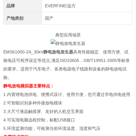
品牌
EVERFINE/远方
产地类别
国产
典型应用场景
EMS61000-2A_30kV
静电放电发生器
具有性能稳定、使用方便、试
验电压可程序设定等优点
,
满足
ISO10605
，
GB/T19951-2005
等标准
的要求。适用于汽车电子、各类电器电子线路和设备的静电放电试
验。
静电放电模拟器
主要特点：
1.
内置锂电池供电、便携式设计、使用方便，也可通过市电供电使用
2.
可智能识别多种外接放电模块
3.
大尺寸液晶触摸屏、友好的人机交互界面
4.
可实现电脑远程控制，标配
USB
接口
5.
环境监测功能，可检测当前环境温度、湿度和气压