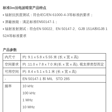
标准3m法电波暗室产品特点
▪
辐射抗扰度测试：符合
IEC/EN 61000-4-3
等标准的要求；
▪
屏蔽效能：满足标准
EN50147-1
；
▪
辐射发射测试：符合
EN 50022
、
EN 50147-2
、
GJB 151A
和
GJB 1
52A
等标准要求
产品参数
内尺寸
约
: 9.1 x 5.8 x 5.55
米
(
长
x
宽
x
高
)
空间要求
约
:11.0 x 7.8 x 7.0
米
(
长
x
宽
x
高
),
视支撑类型而定
可用空间
约
: 8.4 x 5.1 x 5.1
米
(
长
x
宽
x
高
)
-
EN 50147-1
和
MIL STD 285
频率
10 kHz
100 kHz
1 MHz
10 MHz