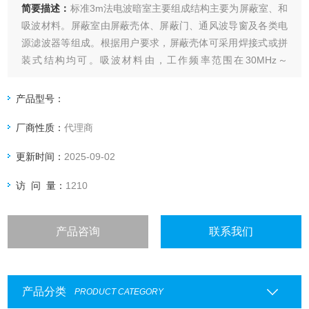
简要描述：
标准3m法电波暗室主要组成结构主要为屏蔽室、和
吸波材料。屏蔽室由屏蔽壳体、屏蔽门、通风波导窗及各类电
源滤波器等组成。根据用户要求，屏蔽壳体可采用焊接式或拼
装式结构均可。吸波材料由，工作频率范围在30MHz～
1000MHz的单层铁氧体片，以及锥形含碳海绵吸波材料构成，
锥形含碳海绵吸波材料是由聚氨脂泡沫塑料在碳胶溶液中渗透
产品型号：
而成，具有较好的阻燃特性。
厂商性质：
代理商
更新时间：
2025-09-02
访 问 量：
1210
产品咨询
联系我们
产品分类
PRODUCT CATEGORY