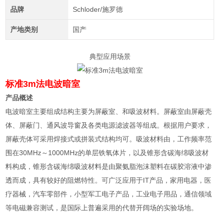
品牌
Schloder/施罗德
产地类别
国产
典型应用场景
标准3m法电波暗室
产品概述
电波暗室主要组成结构主要为屏蔽室、和吸波材料。屏蔽室由屏蔽壳
体、屏蔽门、通风波导窗及各类电源滤波器等组成。根据用户要求，
屏蔽壳体可采用焊接式或拼装式结构均可。吸波材料由，工作频率范
围在
30MHz
～
1000MHz
的单层铁氧体片，以及锥形含碳海绵吸波材
料构成，锥形含碳海绵吸波材料是由聚氨脂泡沫塑料在碳胶溶液中渗
透而成，具有较好的阻燃特性。可广泛应用于
IT
产品，家用电器，医
疗器械，汽车零部件，小型军工电子产品，工业电子用品，通信领域
等电磁兼容测试，是国际上普遍采用的代替开阔场的实验场地。