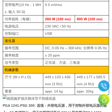
宽带噪声
(10 Hz - 1 MH
0.5 mVrms
z,
输入
50 Ω)
功率损耗（每侧）
260 W (100 ms)
800 W (100 ms)
电源电压
230 VAC / 50 Hz
控制端口
USB
发生器
频率范围
DC, 0.05 Hz – 300 kHz;
分辨率
0.05 Hz
频率精度
± 20 ppm
信号类型
正弦波、方波、三角波
机械参数
尺寸
(W x H x D)
449 x 133 x 436
449 x 177 x 585.5
mm (3 RU)
mm (4 RU)
重量
appr. 14 kg
appr. 32kg
PGA 1241-PSG 300:
选项：外部电压源，用于控制外部电压源的输