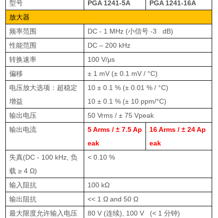
型号
PGA 1241-5A
PGA 1241-16A
放大器
频率范围
DC - 1 MHz (
小信号
-3 dB)
性能范围
DC – 200 kHz
转换速率
100 V/μs
偏移
± 1 mV (± 0.1 mV / °C)
电压放大选项：超稳定
10 ± 0.1 % (± 0.01 % / °C)
增益
10 ± 0.1 % (± 10 ppm/°C)
输出电压
50 Vrms / ± 75 Vpeak
输出电流
5 Arms / ± 7.5 Ap
16 Arms / ± 24 Ap
eak
eak
失真
(DC - 100 kHz,
负
< 0.10 %
载
≥ 4 Ω)
输入阻抗
100 kΩ
输出阻抗
<< 1 Ω and 50 Ω
最大限度允许输入电压
80 V (
连续
), 100 V (< 1
分钟
)