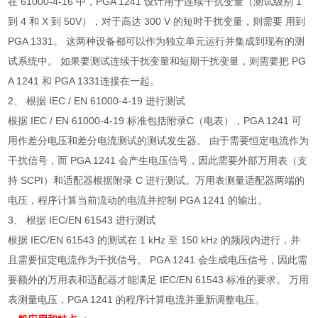
在
61000-4-16
中，
PGA 1241
设计用于连续干扰变量（测试级别
1
到
4
和
X
到
50V
），对于高达
300 V
的短时干扰变量，则需要 用到
PGA 1331
。 这两种设备都可以作为独立单元运行并集成到现有的测
试系统中。 如果要测试连续干扰变量和短期干扰变量，则需要把
PG
A 1241
和
PGA 1331
连接在一起。
2、
根据
IEC / EN 61000-4-19
进行测试
根据
IEC / EN 61000-4-19
标准包括附录
C
（电表），
PGA 1241
可
用作差分电压和差分电流测试的测试发生器。 由于需要恒定电流作为
干扰信号，而
PGA 1241
会产生电压信号，因此需要外部万用表（支
持
SCPI
）和适配器根据附录
C
进行测试。万用表测量适配器两端的
电压，程序计算当前流动的电流并控制
PGA 1241
的输出。
3、
根据
IEC/EN 61543
进行测试
根据
IEC/EN 61543
的测试在
1 kHz
至
150 kHz
的频段内进行，并
且需要恒定电流作为干扰信号。
PGA 1241
会生成电压信号，因此需
要额外的万用表和适配器才能满足
IEC/EN 61543
标准的要求。 万用
表测量电压，
PGA 1241
的程序计算电流并重新调整电压。