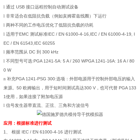
通过
USB
接口远程控制自动测试设备
l
非常适合在低阻抗负载（例如亥姆霍兹线圈）下运行
l
两种不同的工作电压优化了低阻抗负载的功耗
l
适用于
EMC
测试标准
IEC / EN 61000-4-16,IEC / EN 61000-4-19, I
l
EC / EN 61543,IEC 60255
频率范围从
DC
到
300 kHz
l
不同型号可选
:PGA 1241-5A: 5 A / 260 WPGA 1241-16A: 16 A / 80
l
0 W
补充
PGA 1241-PSG 300:
选项：外部电源用于控制外部电压的输入
n
来源。
50
欧姆输出，用于短时间测试高达
300 V
，也可代替
PGA 133
1
使用，如果连接了附加电压源
信号发生器带直流、正弦、三角和方波信号
l
应用：根据标准进行测试
1、
根据
IEC / EN 61000-4-16
进行测试