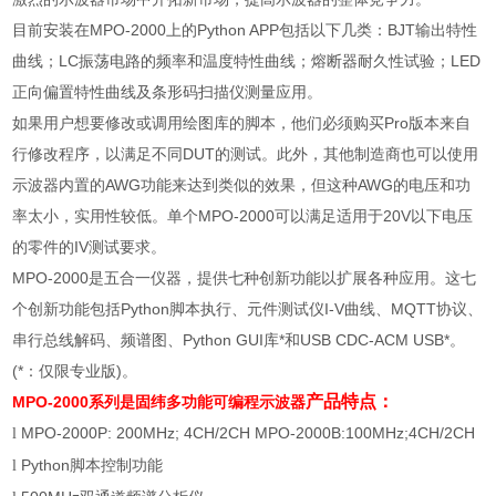
目前安装在
MPO-2000
上的
Python APP
包括以下几类：
BJT
输出特性
曲线；
LC
振荡电路的频率和温度特性曲线；熔断器耐久性试验；
LED
正向偏置特性曲线及条形码扫描仪测量应用。
如果用户想要修改或调用绘图库的脚本，他们必须购买
Pro
版本来自
行修改程序，以满足不同
DUT
的测试。此外，其他制造商也可以使用
示波器内置的
AWG
功能来达到类似的效果，但这种
AWG
的电压和功
率太小，实用性较低。单个
MPO-2000
可以满足适用于
20V
以下电压
的零件的
IV
测试要求。
MPO-2000
是五合一仪器，提供七种创新功能以扩展各种应用。这七
个创新功能包括
Python
脚本执行、元件测试仪
I-V
曲线、
MQTT
协议、
串行总线解码、频谱图、
Python GUI
库
*
和
USB CDC-ACM USB*
。
(*
：仅限专业版
)
。
产品特点：
MPO-2000系列是
固纬多功能可编程示波器
MPO-2000P: 200MHz; 4CH/2CH MPO-2000B:100MHz;4CH/2CH
l
Python
脚本控制功能
l