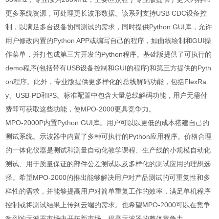
更多系统资源，可处理更长波形数据。该系列支持
USB CDC
设备控
制，以满足多台设备协同测试的需求，同时提供
Python GUI
库，允许
用户修改内置的
Python APP
或编写自己的程序，如曲线绘制和
GUI
操
作菜单，并打包成第三方开发的
Python
程序。基础版提供了可执行的
demo
程序
(
包括带有
USB
设备控制和
GUI
的程序
)
和第三方提供的
Pyth
on
程序。此外，专业版提供更多样化的总线解码功能，包括
FlexRa
y
、
USB-PD
和
I²S
。标准配置中包含大量总线解码功能，用户无需付
费即可获取这些功能，使
MPO-2000
更具竞争力。
MPO-2000P
内置
Python GUI
库。用户可以以更低的成本搭建自己的
测试系统。示波器中内置了多种可执行的
Python
应用程序。价格合理
的一体化仪器是测试和测量自动化教学课程、生产线的小规模自动化
测试、用于质量保证的部件公差测试以及多样化的测试应用的理想选
择。希望
MPO-2000
的推出能够解决用户对产品测试的可重复性和多
样性的需求，并能够提高用户对简单重复工作的效率，满足单机程序
控制或将测试结果上传到云端的需求。也希望
MPO-2000
可以在竞争
激烈的示波器市场中开拓新市场，提高示波器的整体竞争力。