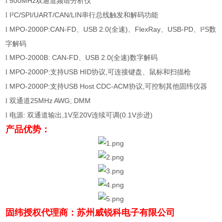
500MHz
双通道频谱分析仪
l
I²C/SPI/UART/CAN/LIN
串行总线触发和解码功能
l
MPO-2000P:CAN-FD
、
USB 2.0(
全速
)
、
FlexRay
、
USB-PD
、
I²S
数
l
字解码
MPO-2000B: CAN-FD
、
USB 2.0(
全速
)
数字解码
l
MPO-2000P:
支持
USB HID
协议
,
可连接键盘、鼠标和扫描枪
l
MPO-2000P:
支持
USB Host CDC-ACM
协议
,
可控制其他固纬仪器
l
双通道
25MHz AWG; DMM
l
电源
:
双通道输出
,1V
至
20V
连续可调
(0.1V
步进
)
l
产品优势：
固纬授权代理商：苏州威锐科电子有限公司