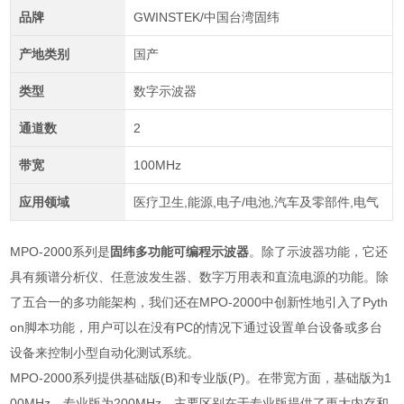
品牌
GWINSTEK/中国台湾固纬
产地类别
国产
类型
数字示波器
通道数
2
带宽
100MHz
应用领域
医疗卫生,能源,电子/电池,汽车及零部件,电气
MPO-2000系列是
固纬多功能可编程示波器
。除了示波器功能，它还
具有频谱分析仪、任意波发生器、数字万用表和直流电源的功能。除
了五合一的多功能架构，我们还在MPO-2000中创新性地引入了Pyth
on脚本功能，用户可以在没有PC的情况下通过设置单台设备或多台
设备来控制小型自动化测试系统。
MPO-2000
系列提供基础版
(B)
和专业版
(P)
。在带宽方面，基础版为
1
00MHz
，专业版为
200MHz
，主要区别在于专业版提供了更大内存和