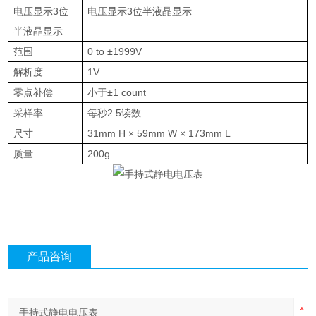
电压显示
3
位
电压显示
3
位半液晶显示
半液晶显示
范围
0 to ±1999V
解析度
1V
零点补偿
小于
±1 count
采样率
每秒
2.5
读数
尺寸
31mm H × 59mm W × 173mm L
质量
200g
产品咨询