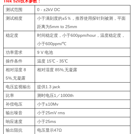
Trek 520技术参数：
测试范围
0 - ±2kV DC
测试精度
小于满刻度的
±5
％，推荐使用探针到被测，平面
距离为
5mm to 25mm
稳定度
时间稳定度，小于
600ppm/hour
，温度稳定度，
小于
600ppm/℃
功率需求
9 V
电池
操作条件
温度
15℃ - 35℃
相对湿度
8
相对湿度
85%,
无凝露
5%,
无凝露
电压监视输出
提供
1.3 jack
比率
测时电压
1
／
1000th
补偿电压
小于
±10Mv
输出噪音
小于
25mV rms
响应速度
小于
25ms
输出阻抗
电压显示
47Ω