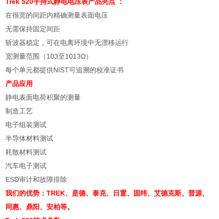
Trek 520
手持式静电电压表
产品亮点 ：
在很宽的间距内精确测量表面电压
无需保持固定间距
斩波器稳定，可在电离环境中无漂移运行
宽测量范围（103至1013Ω）
每个单元都提供NIST可追溯的校准证书
产品应用
静电表面电荷积聚的测量
制造工艺
电子组装测试
半导体材料测试
耗散材料测试
汽车电子测试
ESD审计和故障排除
我们的优势：TREK、是德、泰克、日置、固纬、艾德克斯、普源、
同惠、鼎阳、安柏等。