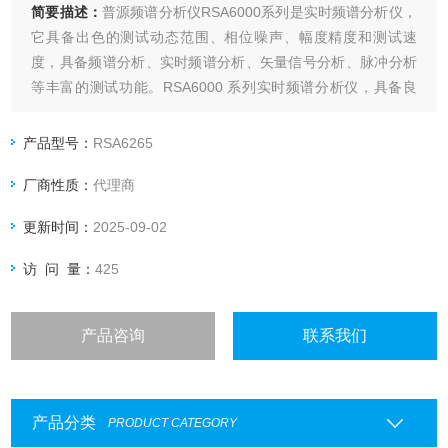
简要描述：
普源频谱分析仪RSA6000系列是实时频谱分析仪，
它具备出色的测试动态范围、相位噪声、幅度精度和测试速
度，具备频谱分析、实时频谱分析、矢量信号分析、脉冲分析
等丰富的测试功能。RSA6000 系列实时频谱分析仪，具备良
好的扩展能力，可通过多种数字和模拟输出接口构建测试系统
或进行二次开发。凭借优秀性能与灵活应用的匹配，可满足您
产品型号：
RSA6265
在无线通信、汽车电子、物联网等领域信号及设备快速生产的
厂商性质：
代理商
测试需求。
更新时间：
2025-09-02
访 问 量：
425
产品咨询
联系我们
产品分类
PRODUCT CATEGORY