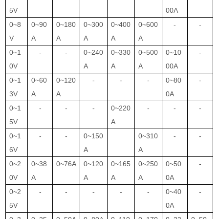
5V
00A
0~8
0~90
0~180
0~300
0~400
0~600
-
-
V
A
A
A
A
A
0~1
-
-
0~240
0~330
0~500
0~10
-
0V
A
A
A
00A
0~1
0~60
0~120
-
-
-
0~80
-
3V
A
A
0A
0~1
-
-
-
0~220
-
-
-
5V
A
0~1
-
-
0~150
0~310
-
-
6V
A
A
0~2
0~38
0~76A
0~120
0~165
0~250
0~50
-
0V
A
A
A
A
0A
0~2
-
-
-
-
-
0~40
-
5V
0A