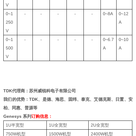
V
0~1
-
-
-
-
-
0~8A
0~12
250
A
V
0~1
-
-
-
-
-
0~6.7
0~10
500
A
A
V
TDK代理商：苏州威锐科电子有限公司
我们的优势：TDK、是德、海思、固纬、泰克、艾德克斯、日置、安
柏、同惠、普源等
Genesys 系列
订购信息：
1U半宽型
1U全宽型
2U全宽型
750W机型
1500W机型
2400W机型