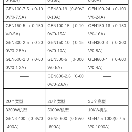
0-9.5A）
0-25A）
0-30A）
GEN100-7.5（0-10
GEN80-19（0-80V/
GEN100-24（0-100
0V/0-7.5A）
0-19A）
V/0-24A）
GEN150-5（0-150
GEN100-15（0-10
GEN150-16（0-150
V/0-5A）
0V/0-15A）
V/0-16A）
GEN300-2.5（0-30
GEN150-10（0-15
GEN300-8（0-300
0V/0-2.5A）
0V/0-10A）
V/0-8A）
GEN600-1.3（0-60
GEN300-5（0-300
GEN600-4（0-600
0V/0-1.3A）
V/0-5A）
V/0-4A）
——
GEN600-2.6（0-60
——
0V/0-2.6A）
2U全宽型
2U全宽型
3U全宽型
3300W机型
5000W机型
10KW机型
GEN8-400（0-8V/0
GEN8-600（0-8V/0
GEN7.5-1000(0-7.5
-400A）
-600A）
V/0-1000A）