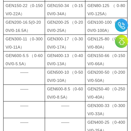
GEN150-22（0-150
GEN150-34（0-15
GEN80-125（0-80
V/0-22A）
0V/0-34A）
V/0-125A）
GEN200-16.5(0-20
GEN200-25（0-20
GEN100-100（0-10
0V/0-16.5A）
0V/0-25A）
0V/0-100A）
GEN300-11（0-300
GEN300-17（0-30
GEN125-80（0-125
V/0-11A）
0V/0-17A）
V/0-80A）
GEN600-5.5（0-60
GEN400-13（0-40
GEN150-66（0-150
0V/0-5.5A）
0V/0-13A）
V/0-66A）
——
GEN500-10（0-50
GEN200-50（0-200
0V/0-10A）
V/0-50A）
——
GEN600-8.5（0-60
GEN250-40（0-250
0V/0-8.5A）
V/0-40A）
——
——
GEN300-33（0-300
V/0-33A）
——
——
GEN400-25（0-400
V/0-25A）