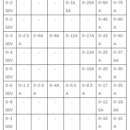
0~2
-
-
-
0~16.
0~25A
0~50
0~75
00V
5A
A
A
0~2
-
-
-
-
-
0~40
0~60
50V
A
A
0~3
0~2.5
0~5A
0~8A
0~11A
0~17A
0~33
0~50
00V
A
A
A
0~4
-
-
-
-
0~13A
0~25
0~37.
00V
A
5A
0~5
-
-
-
-
0~10A
0~20
0~30
00V
A
A
0~6
0~1.3
0~2.6
0~4A
0~5.5
0~8.5
0~17
0~25
00V
A
A
A
A
A
A
0~8
-
-
-
-
-
0~12.
0~18.
00V
5A
8A
0~1
-
-
-
-
-
0~10
0~15
000
A
A