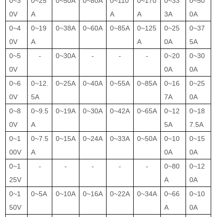
0~3
0~25
0~50A
0~80A
0~110
0~170
0~33
0~50
0V
A
A
A
3A
0A
0~4
0~19
0~38A
0~60A
0~85A
0~125
0~25
0~37
0V
A
A
0A
5A
0~5
-
0~30A
-
-
-
0~20
0~30
0V
0A
0A
0~6
0~12.
0~25A
0~40A
0~55A
0~85A
0~16
0~25
0V
5A
7A
0A
0~8
0~9.5
0~19A
0~30A
0~42A
0~65A
0~12
0~18
0V
A
5A
7.5A
0~1
0~7.5
0~15A
0~24A
0~33A
0~50A
0~10
0~15
00V
A
0A
0A
0~1
-
-
-
-
-
0~80
0~12
25V
A
0A
0~1
0~5A
0~10A
0~16A
0~22A
0~34A
0~66
0~10
50V
A
0A