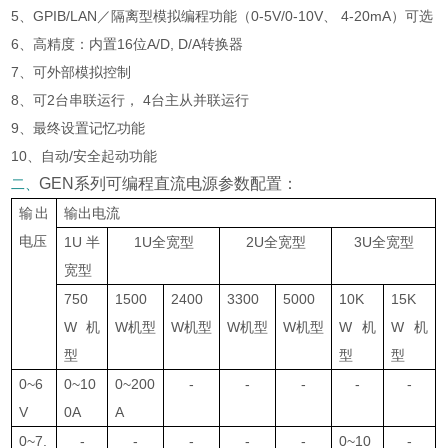
5、GPIB/LAN／隔离型模拟编程功能（0-5V/0-10V、 4-20mA）可选
6、高精度：内置16位A/D, D/A转换器
7、可外部模拟控制
8、可2台串联运行， 4台主从并联运行
9、最终设置记忆功能
10、自动/安全起动功能
GEN系列可编程直流电源参数配置：
二、
输出
输出电流
电压
1U半
1U全宽型
2U全宽型
3U全宽型
宽型
750
1500
2400
3300
5000
10K
15K
W机
W机型
W机型
W机型
W机型
W机
W机
型
型
型
0~6
0~10
0~200
-
-
-
-
-
V
0A
A
0~7.
-
-
-
-
-
0~10
-