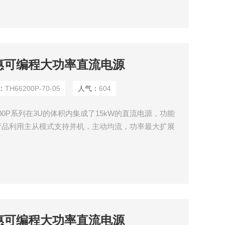
05同惠可编程大功率直流电源
：
TH66200P-70-05
人气：
604
00P系列在3U的体积内集成了15kW的直流电源，功能
列产品利用主从模式支持并机，主动均流，功率最大扩展
以自由产生任意波形，并可以通过USB接口导入LIST生成
置功能和丰富的测量功能。
15同惠可编程大功率直流电源