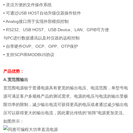
• 灵活方便的文件操作系统
• 可通过
USB HOST
自动升级仪器操作软件
•
Analog
接口用于实现外部模拟控制
•
RS232
、
USB HOST
、
USB Device
、
LAN
、
GPIB
可方便
与
PC
进行数据通讯以及对仪器的远程控制
• 自带硬件
OVP
、
OCP
、
OPP
、
OTP
保护
• 支持
SCPI
和
MODBUS
协议
产品优势：
A.
宽范围输出
宽范围电源较于普通电源具有更宽的输出电压、电流范围，单型号电
源可满足客户多规格产品的测试需求。电源的电压与电流的输出受极
限功率的限制，减少输出电流可获得更高的电压或者通过减少输出电
压可以获得更大的输出电流，因此要比传统的“矩阵"电源更加灵活。
如图所示：