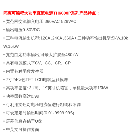
同惠可编程大功率直流电源
TH6600P系列产品特点：
• 宽范围交流输入电压
:360VAC-528VAC
• 输出电压
0-80VDC
• 三种电流输出机型
:120A ,240A ,360A
• 三种功率输出机型
:5kW,10k
W,15kW
• 宽范围定功率输出
,
可最大扩展至
480kW
• 具有电源模式下
CV
、
CC
、
CR
、
CP
• 内置各种函数发生器
•
7
寸
24
位色
TFT LCD
电容型触摸屏
• 高功率密度
: 3U
高、
19
英寸机箱宽，单机最大功率
15kW
• 功率因数高达
0.99
• 可利用旋钮对电压电流值进行粗调和细调
• 可设定定时输出时间
(0.01-9999.99S)
• 屏幕信息存储于
U
盘
• 中英文可操作界面