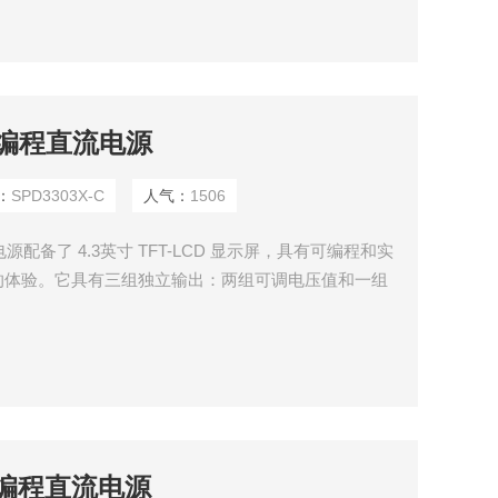
阳可编程直流电源
：
SPD3303X-C
人气：
1506
电源配备了 4.3英寸 TFT-LCD 显示屏，具有可编程和实
的体验。它具有三组独立输出：两组可调电压值和一组
V、和 5V，同时具有输出短路和过载保护，可以在不同类型
阳可编程直流电源