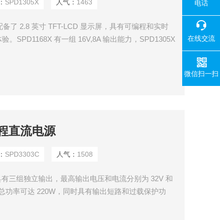
：
SPD1305X
人气：
1463
电话
备了 2.8 英寸 TFT-LCD 显示屏，具有可编程和实时
在线交流
D1168X 有一组 16V,8A 输出能力，SPD1305X
时具有四线补偿模式功能， 输出短路和过载保护，可以在
微信扫一扫
编程直流电源
：
SPD3303C
人气：
1508
C具有三组独立输出，最高输出电压和电流分别为 32V 和
mA，总功率可达 220W，同时具有输出短路和过载保护功
究中使用。