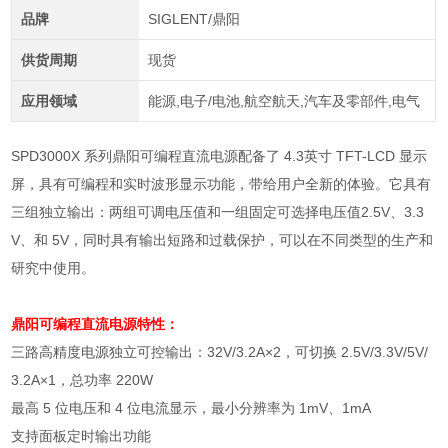
品牌
SIGLENT/鼎阳
供货周期
现货
应用领域
能源,电子/电池,航空航天,汽车及零部件,电气
SPD3000X 系列鼎阳可编程直流电源配备了 4.3英寸 TFT-LCD 显示
屏，具有可编程和实时波形显示功能，带给用户全新的体验。它具有
三组独立输出：两组可调电压值和一组固定可选择电压值2.5V、3.3
V、和 5V，同时具有输出短路和过载保护，可以在不同类型的生产和
研究中使用。
鼎阳可编程直流电源
特性：
三路高精度电源独立可控输出：
32V/3.2A×2
，可切换
2.5V/3.3V/5V/
3.2A×1
，总功率
220W
最高
5
位电压和
4
位电流显示，最小分辨率为
1mV
、
1mA
支持面板定时输出功能