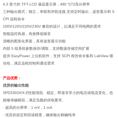
4.3
英寸的
TFT-LCD
液晶显示屏，
480 *272
高分辨率
三种输出模式：独立，串联和并联连接
;
支持定时输出，波形显示和
S
CPI
远程命令
100V/120V/220V/230V
兼容的设计，以满足不同电网的需求
智能温控风扇，有效降低噪音
清晰的图形化界面，具有波形显示功能
内部 5 组系统参数保存/调取，支持数据存储空间扩展
提供 EasyPower 上位机软件，支持 SCPI 程控命令集和 LabView 驱
动包，满足远程控制和通信需求
产品优势：
优异的输出性能
SPD3303X/X-E
性能强劲、稳定，即使非常小的电压或电流变化，也
能够准确模拟，满足负载的供电要求。
·
超高的分辨率：
1 mV
，
1 mA
·
优良的设定和回读精度，确保输出精确纯净