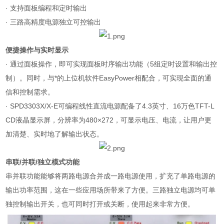
·
支持面板编程和定时输出
·
三路高精度电源独立可控输出
便捷操作与实时显示
·
通过面板操作，即可实现面板时序输出功能（
5
组定时设置和输出控
制）。同时，与*的上位机软件
EasyPower
相配合，可实现全面的通
信和控制需求。
· SPD3303X/X-E
可编程线性直流电源配备了
4.3
英寸、
16
万色
TFT-L
CD
液晶显示屏，分辨率为
480×272
，可显示电压、电流，让用户更
加清楚、实时地了解输出状态。
串联
/
并联
/
独立模式功能
串并联功能能够将两路电源合并成一路电源使用，扩充了单路电源的
输出功率范围，这在一些应用场所带来了方便。三路独立电源均可单
独控制输出开关，也可同时打开或关断，使用起来非常方便。