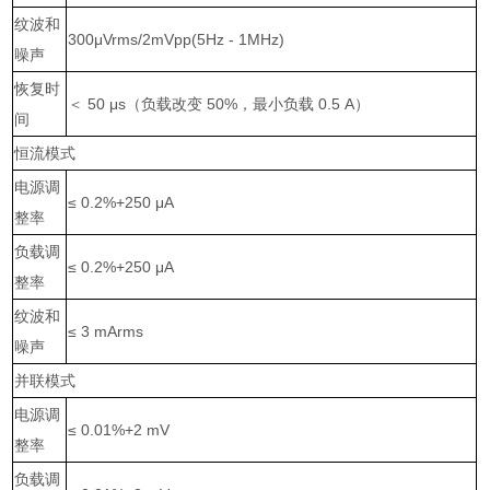
纹波和
300μVrms/2mVpp(5Hz - 1MHz)
噪声
恢复时
＜
50 μs
（负载改变
50%
，最小负载
0.5 A
）
间
恒流模式
电源调
≤ 0.2%+250 μA
整率
负载调
≤ 0.2%+250 μA
整率
纹波和
≤ 3 mArms
噪声
并联模式
电源调
≤ 0.01%+2 mV
整率
负载调