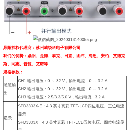
鼎阳授权代理商：苏州威锐科电子有限公司
我们的优势：鼎阳、是德、泰克、日置、固纬、海思、安柏、艾德克
斯、同惠、普源、艾诺等
规格参数：
CH1
输出电压：
0
～
32 V
，输出电流：
0
～
3.2 A
通道输
CH2
输出电压：
0
～
32 V
，输出电流：
0
～
3.2 A
出
CH3
输出电压：
2.5/3.3/5.0 V
，输出电流
3.2 A
SPD3303X-E
：
4.3
英寸真彩
TFT-LCD
四位电压、三位电流
显示
显示
SPD3303X
：
4.3
英寸真彩
TFT-LCD
五位电压、四位电流显