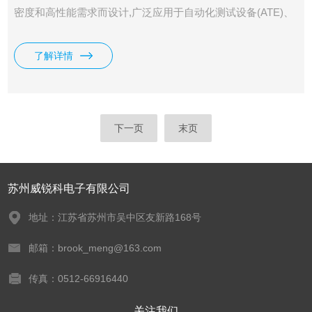
密度和高性能需求而设计,广泛应用于自动化测试设备(ATE)、
研发实验室、半导体测试及电力电子领域。全系列提供1000W
和1500W两种功率规格,电压范围从32V至1500V,适应各种测试
了解详情
需求。紧凑的1/2 2U机架设计使其在有限空间内提供*功率输
出。
下一页
末页
苏州威锐科电子有限公司
地址：江苏省苏州市吴中区友新路168号
邮箱：brook_meng@163.com
传真：0512-66916440
关注我们