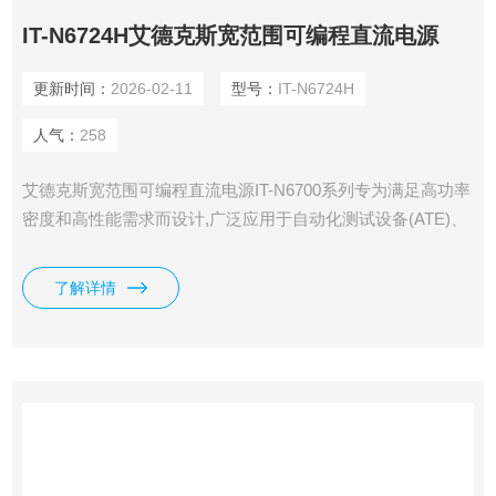
IT-N6724H艾德克斯宽范围可编程直流电源
更新时间：
2026-02-11
型号：
IT-N6724H
人气：
258
艾德克斯宽范围可编程直流电源IT-N6700系列专为满足高功率
密度和高性能需求而设计,广泛应用于自动化测试设备(ATE)、
研发实验室、半导体测试及电力电子领域。全系列提供1000W
和1500W两种功率规格,电压范围从32V至1500V,适应各种测试
了解详情
需求。紧凑的1/2 2U机架设计使其在有限空间内提供*功率输
出。