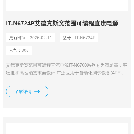
IT-N6724P艾德克斯宽范围可编程直流电源
更新时间：
2026-02-11
型号：
IT-N6724P
人气：
305
艾德克斯宽范围可编程直流电源IT-N6700系列专为满足高功率
密度和高性能需求而设计,广泛应用于自动化测试设备(ATE)、
研发实验室、半导体测试及电力电子领域。全系列提供1000W
和1500W两种功率规格,电压范围从32V至1500V,适应各种测试
了解详情
需求。紧凑的1/2 2U机架设计使其在有限空间内提供*功率输
出。