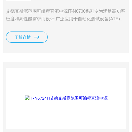
艾德克斯宽范围可编程直流电源IT-N6700系列专为满足高功率
密度和高性能需求而设计,广泛应用于自动化测试设备(ATE)、
研发实验室、半导体测试及电力电子领域。全系列提供1000W
和1500W两种功率规格,电压范围从32V至1500V,适应各种测试
了解详情
需求。紧凑的1/2 2U机架设计使其在有限空间内提供*功率输
出。