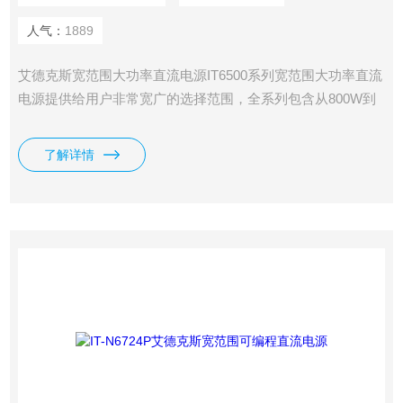
人气：
1889
艾德克斯宽范围大功率直流电源IT6500系列宽范围大功率直流
电源提供给用户非常宽广的选择范围，全系列包含从800W到
6kW，以及高达1000V、240A的输出范围，同时拥有超宽的电
压、电流使用范围。不但有丰富测量功能、高速响应的
了解详情
IT6500C系列，同时也提供高性能、稳定输出的IT6500D系
列，用户可以根据需求，轻松选择。其应用领域包括汽车、绿
色能源、高速测试、大功率测试等多个方面。