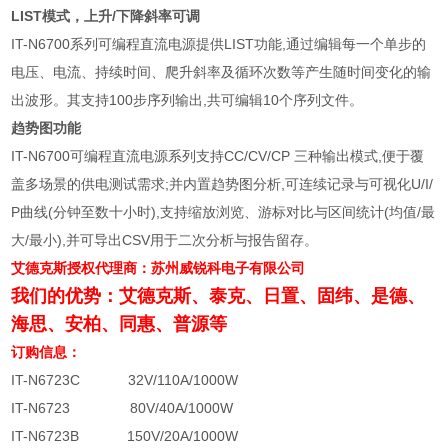
LIST模式，上升/下降斜率可调
IT-N6700系列可编程直流电源提供LIST功能,通过编辑每一个单步的
电压、电流、持续时间、爬升斜率及循环次数等产生随时间变化的输
出波形。其支持100步序列输出,共可编辑10个序列文件。
趋势图功能
IT-N6700可编程直流电源系列支持CC/CV/CP 三种输出模式,便于覆
盖多场景的供电测试需求;并内置趋势图分析,可连续记录与可视化U/I/
P曲线(分钟至数十小时),支持缩放浏览、游标对比与区间统计(均值/最
大/最小),并可导出CSV用于二次分析与报告留存。
艾德克斯授权代理商：苏州威锐科电子有限公司
我们的优势：艾德克斯、泰克、日置、固纬、是德、
海思、安柏、同惠、普源等
订购信息：
IT-N6723C 32V/110A/1000W
IT-N6723 80V/40A/1000W
IT-N6723B 150V/20A/1000W