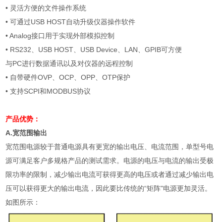
• 灵活方便的文件操作系统
• 可通过
USB HOST
自动升级仪器操作软件
•
Analog
接口用于实现外部模拟控制
•
RS232
、
USB HOST
、
USB Device
、
LAN
、
GPIB
可方便
与
PC
进行数据通讯以及对仪器的远程控制
• 自带硬件
OVP
、
OCP
、
OPP
、
OTP
保护
• 支持
SCPI
和
MODBUS
协议
产品优势：
A.
宽范围输出
宽范围电源较于普通电源具有更宽的输出电压、电流范围，单型号电
源可满足客户多规格产品的测试需求。电源的电压与电流的输出受极
限功率的限制，减少输出电流可获得更高的电压或者通过减少输出电
压可以获得更大的输出电流，因此要比传统的“矩阵"电源更加灵活。
如图所示：