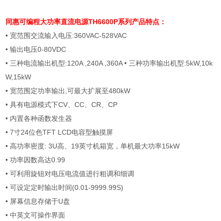
同惠可编程大功率直流电源
TH6600P系列产品特点：
• 宽范围交流输入电压
:360VAC-528VAC
• 输出电压
0-80VDC
• 三种电流输出机型
:120A ,240A ,360A
• 三种功率输出机型
:5kW,10k
W,15kW
• 宽范围定功率输出
,
可最大扩展至
480kW
• 具有电源模式下
CV
、
CC
、
CR
、
CP
• 内置各种函数发生器
•
7
寸
24
位色
TFT LCD
电容型触摸屏
• 高功率密度
: 3U
高、
19
英寸机箱宽，单机最大功率
15kW
• 功率因数高达
0.99
• 可利用旋钮对电压电流值进行粗调和细调
• 可设定定时输出时间
(0.01-9999.99S)
• 屏幕信息存储于
U
盘
• 中英文可操作界面