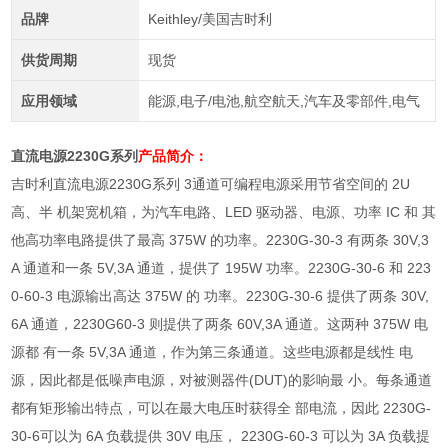
品牌
Keithley/美国吉时利
供货周期
现货
应用领域
能源,电子/电池,航空航天,汽车及零部件,电气
直流电源2230G系列
产品简介：
吉时利直流电源2230G系列 3
通道可编程电源采用节省空间的
2U
高、半 机架宽机箱，为汽车电路、
LED
驱动器、电源、功率
IC
和 其
他高功率电路提供了最高
375W
的功率。
2230G-30-3
有两条
30V,3
A
通道和一条
5V,3A
通道，提供了
195W
功率。
2230G-30-6
和
223
0-60-3
电源输出高达
375W
的 功率。
2230G-30-6
提供了两条
30V,
6A
通道，
2230G60-3
则提供了两条
60V,3A
通道。这两种
375W
电
源都 有一条
5V,3A
通道，作为第三条通道。这些电源都是线性 电
源，因此都是低噪声电源，对被测器件
(DUT)
的影响最 小。每条通道
都有矩形输出特点，可以在最大电压时获得全 部电流，因此
2230G-
30-6
可以为
6A
负载提供
30V
电压，
2230G-60-3
可以为
3A
负载提