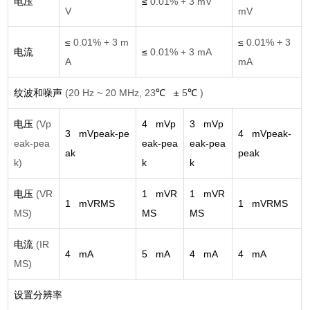
电压
≤
0.01% + 3 mV
V
mV
≤
0.01% + 3 m
≤
0.01% + 3
电流
≤
0.01% + 3 mA
A
mA
纹波和噪声
(20 Hz ~ 20 MHz, 23
℃
±
5
℃
)
电压
(Vp
4 mVp
3 mVp
3 mVpeak-pe
4 mVpeak-
eak-pea
eak-pea
eak-pea
ak
peak
k)
k
k
电压
(VR
1 mVR
1 mVR
1 mVRMS
1 mVRMS
MS)
MS
MS
电流
(IR
4 mA
5 mA
4 mA
4 mA
MS)
设置分辨率