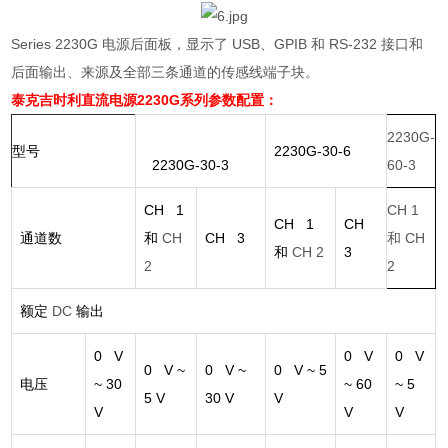
Series 2230G
电源后面板，显示了
USB
、
GPIB
和
RS-232
接口和
后面输出、来源及全部三条通道的传感线端子块。
泰克吉时利直流电源
2230G系列
参数配置：
2230G-
型号
2230G-30-6
2230G-30-3
60-3
CH 1
CH 1
CH 1
CH
通道数
和
CH
CH 3
和
CH
和
CH 2
3
2
2
额定
DC
输出
0 V
0 V
0 V
0 V ~
0 V ~
0 V ~ 5
电压
~ 30
~ 60
~ 5
5 V
30 V
V
V
V
V