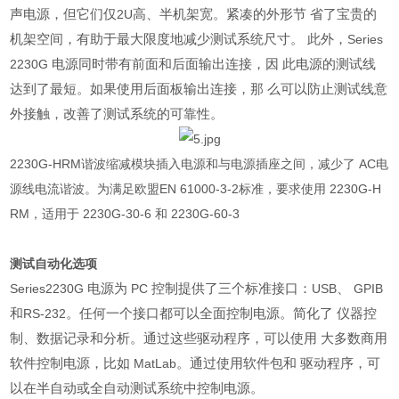
声电源，但它们仅
高、半机架宽。紧凑的外形节 省了宝贵的
2U
机架空间，有助于最大限度地减少测试系统尺寸。 此外，
Series
电源同时带有前面和后面输出连接，因 此电源的测试线
2230G
达到了最短。如果使用后面板输出连接，那 么可以防止测试线意
外接触，改善了测试系统的可靠性。
2230G-HRM
谐波缩减模块插入电源和与电源插座之间，减少了
AC
电
源线电流谐波。为满足欧盟
EN 61000-3-2
标准，要求使用
2230G-H
RM
，适用于
2230G-30-6
和
2230G-60-3
测试自动化选项
电源为
控制提供了三个标准接口：
、
Series2230G
PC
USB
GPIB
和
。任何一个接口都可以全面控制电源。简化了 仪器控
RS-232
制、数据记录和分析。通过这些驱动程序，可以使用 大多数商用
软件控制电源，比如
。通过使用软件包和 驱动程序，可
MatLab
以在半自动或全自动测试系统中控制电源。