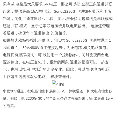
果测试 电路最大只要求
电压，那么可以把 全部三条通道并联
5V
起来，提供最高
的电流。
电源拥有显示和 控制
15A
Series2230G
功能，简化了通道串联和并联。显 示屏会指明选择的是串联模式
还是并联 模式，显示总串联电压或并联电流输出。 电源还管理
着通道，确保每个通道输出 的值相等。
如果想为双极模拟电路供电，可以把
电源的通道
Series2230G
1
和通道
、
和
通道连接起来，为正电路 和负电路供电。
2
30V
60V
电源拥有跟踪模式，可 以使用一个控制操作，同时改变两台电
源的输出。在电压变化时，跟踪的两条 通道的幅度可以一起变
化，也可以按用 户规定的比率变化。因此，可以简便地 在电压
工作范围内测试双极电路、 模块或器件。
串联
30V
通道，把电压输出扩展到
60 V
。 并联通道，扩大电流输出容
量。例如，把
2230G-30-6
的全部三条通道并联起来，输 出最高
15 A
的电流。