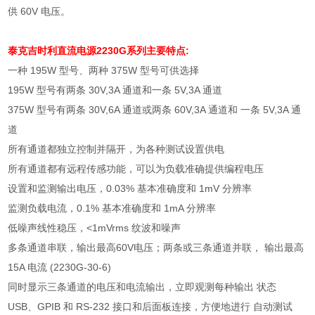
供
60V
电压。
泰克吉时利直流电源
2230G系列主要特点:
一种
195W
型号、两种
375W
型号可供选择
195W
型号有两条
30V,3A
通道和一条
5V,3A
通道
375W
型号有两条
30V,6A
通道或两条
60V,3A
通道和 一条
5V,3A
通
道
所有通道都独立控制并隔开，为各种测试设置供电
所有通道都有远程传感功能，可以为负载准确提供编程电压
设置和监测输出电压，
0.03%
基本准确度和
1mV
分辨率
监测负载电流，
0.1%
基本准确度和
1mA
分辨率
低噪声线性稳压，
<1mVrms
纹波和噪声
多条通道串联，输出最高
60V
电压；两条或三条通道并联， 输出最高
15A
电流
(2230G-30-6)
同时显示三条通道的电压和电流输出，立即观测每种输出 状态
USB
、
GPIB
和
RS-232
接口和后面板连接，方便地进行 自动测试