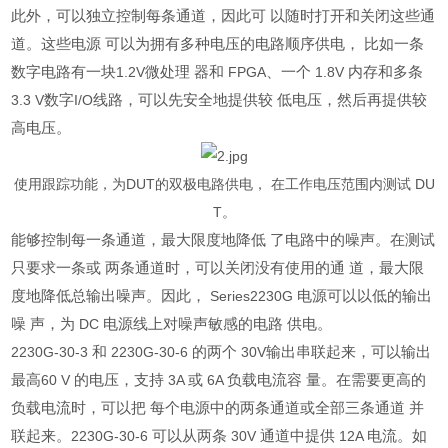
此外，可以独立控制每条通道，因此可 以随时打开和关闭这些通
道。这些电源 可以为拥有多种电压的电路顺序供电， 比如一条
数字电路有一块
微处理 器和
、一个
内存和多条
1.2V
FPGA
1.8V
数字
线路，可以先安全地提供较 低电压，然后再提供较
3.3 V
I/O
高电压。
使用跟踪功能，为
DUT
的双极电路供电， 在工作电压范围内测试
DU
T
。
能够控制每一条通道，最大限度地降低 了电路中的噪声。在测试
只要求一条或 两条通道时，可以关闭没有使用的通 道，最大限
度地降低总输出噪声。因此，
电源可以以低的输出
Series2230G
噪 声，为
电源线上对噪声敏感的电路 供电。
DC
和
的两个
输出串联起来，可以输出
2230G-30-3
2230G-30-6
30V
最高
的电压，支持
或
负载电流容 量。在需要更高的
60 V
3A
6A
负载电流时，可以把 每个电源中的两条通道或全部三条通道 并
联起来。
可以从两条
通道中提供
电流。如
2230G-30-6
30V
12A