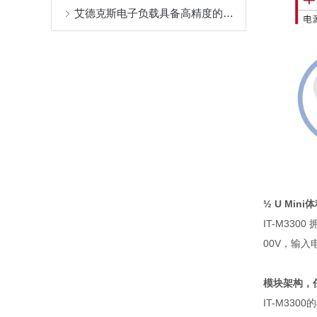
艾德克斯电子负载具备高精度的输出和量测
½ U Mini
体
IT-M3300
00V
，输入
模块架构，
IT-M3300
的