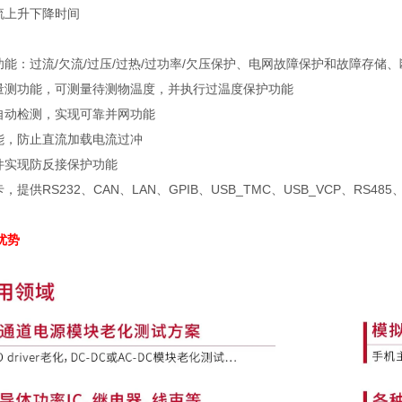
流上升下降时间
功能：过流
/
欠流
/
过压
/
过热
/
过功率
/
欠压保护、电网故障保护和故障存储、
量测功能，可测量待测物温度，并执行过温度保护功能
自动检测，实现可靠并网功能
能，防止直流加载电流过冲
件实现防反接保护功能
卡，提供
RS232
、
CAN
、
LAN
、
GPIB
、
USB_TMC
、
USB_VCP
、
RS485
与优势