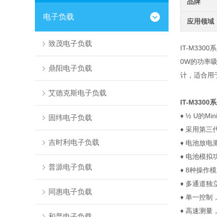
品牌
电子负载
应用领域
致茂电子负载
IT-M3300
0W的功率
鼎阳电子负载
计，适合用
艾德克斯电子负载
IT-M3300
♦
½ U
的
Min
固纬电子负载
♦
采用第三
吉时利电子负载
♦
电池放电
♦
电池模拟
普源电子负载
♦
8
种操作模
♦
多通道独
同惠电子负载
♦
单一控制
♦
高速测量
和普电子负载