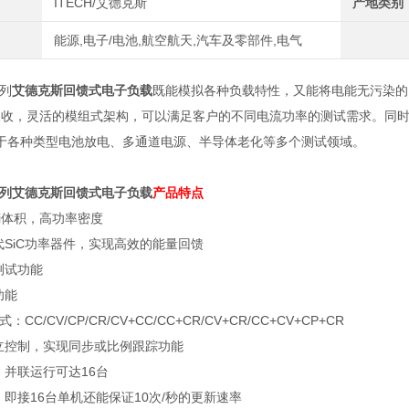
ITECH/艾德克斯
产地类别
能源,电子/电池,航空航天,汽车及零部件,电气
系列
艾德克斯回馈式电子负载
既能模拟各种负载特性，又能将电能无污染的
吸收，灵活的模组式架构，可以满足客户的不同电流功率的测试需求。同
于各种类型电池放电、多通道电源、半导体老化等多个测试领域。
系列
艾德克斯回馈式电子负载
产品特点
i
体积，高功率密度
代
SiC
功率器件，实现高效的能量回馈
测试功能
功能
式：
CC/CV/CP/CR/CV+CC/CC+CR/CV+CR/CC+CV+CP+CR
立控制，实现同步或比例跟踪功能
，并联运行可达
16
台
，即接
16
台单机还能保证
10
次
/
秒的更新速率