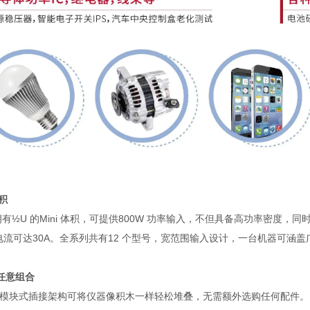
积
拥有
½U
的
Mini
体积，可提供
800W
功率输入，不但具备高功率密度，同
电流可达
30A
。全系列共有
12
个型号，宽范围输入设计，一台机器可涵盖
任意组合
模块式插接架构可将仪器像积木一样轻松堆叠，无需额外选购任何配件。