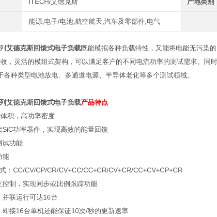
ITECH/艾德克斯
产地类别
能源,电子/电池,航空航天,汽车及零部件,电气
系列
艾德克斯回馈式电子负载
既能模拟各种负载特性，又能将电能无污染的
吸收，灵活的模组式架构，可以满足客户的不同电流功率的测试需求。同
于各种类型电池放电、多通道电源、半导体老化等多个测试领域。
系列
艾德克斯回馈式电子负载
产品特点
i
体积，高功率密度
代
SiC
功率器件，实现高效的能量回馈
测试功能
功能
式：
CC/CV/CP/CR/CV+CC/CC+CR/CV+CR/CC+CV+CP+CR
立控制，实现同步或比例跟踪功能
，并联运行可达
16
台
，即接
16
台单机还能保证
10
次
/
秒的更新速率