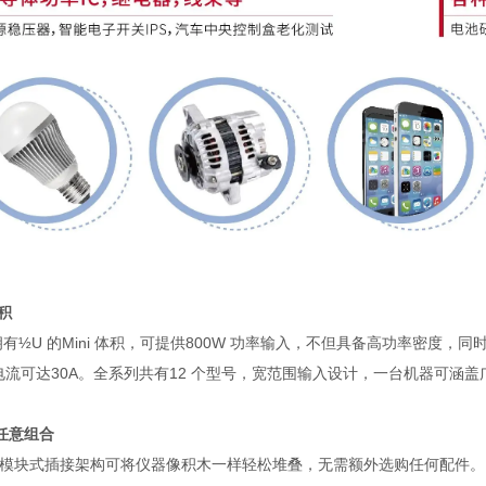
积
拥有
½U
的
Mini
体积，可提供
800W
功率输入，不但具备高功率密度，同
电流可达
30A
。全系列共有
12
个型号，宽范围输入设计，一台机器可涵盖
任意组合
模块式插接架构可将仪器像积木一样轻松堆叠，无需额外选购任何配件。