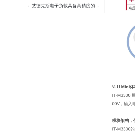
艾德克斯电子负载具备高精度的输出和量测
½ U Mini
体
IT-M3300
00V
，输入
模块架构，
IT-M3300
的