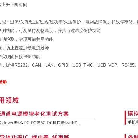
流上升下降时间
功能：过流
/
欠流
/
过压
/
过热
/
过功率
/
欠压保护、电网故障保护和故障存储、
量测功能，可测量待测物温度，并执行过温度保护功能
自动检测，实现可靠并网功能
能，防止直流加载电流过冲
件实现防反接保护功能
卡，提供
RS232
、
CAN
、
LAN
、
GPIB
、
USB_TMC
、
USB_VCP
、
RS485
与优势