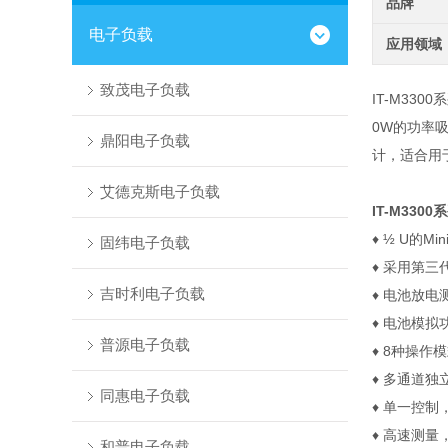
品牌
电子负载
应用领域
致茂电子负载
IT-M3300
0W的功率
鼎阳电子负载
计，适合用
艾德克斯电子负载
IT-M3300
♦
½ U
的
Min
固纬电子负载
♦
采用第三
吉时利电子负载
♦
电池放电
♦
电池模拟
普源电子负载
♦
8
种操作模
♦
多通道独
同惠电子负载
♦
单一控制
♦
高速测量
和普电子负载