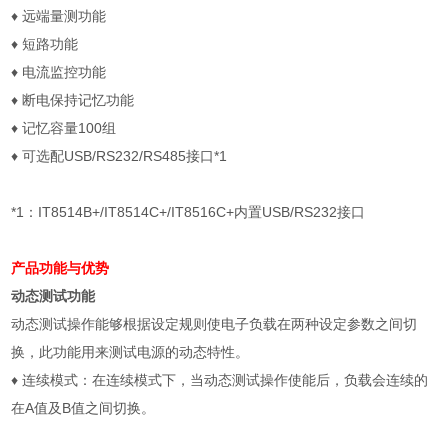
♦
远端量测功能
♦
短路功能
♦
电流监控功能
♦
断电保持记忆功能
♦
记忆容量
100
组
♦
可选配
USB/RS232/RS485
接口
*1
*1
：
IT8514B+/IT8514C+/IT8516C+
内置
USB/RS232
接口
产品功能与优势
动态测试功能
动态测试操作能够根据设定规则使电子负载在两种设定参数之间切
换，此功能用来测试电源的动态特性。
♦
连续模式：在连续模式下，当动态测试操作使能后，负载会连续的
在
A
值及
B
值之间切换。