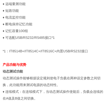
♦
远端量测功能
♦
短路功能
♦
电流监控功能
♦
断电保持记忆功能
♦
记忆容量
100
组
♦
可选配
USB/RS232/RS485
接口
*1
*1
：
IT8514B+/IT8514C+/IT8516C+
内置
USB/RS232
接口
产品功能与优势
动态测试功能
动态测试操作能够根据设定规则使电子负载在两种设定参数之间切
换，此功能用来测试电源的动态特性。
♦
连续模式：在连续模式下，当动态测试操作使能后，负载会连续的
在
A
值及
B
值之间切换。