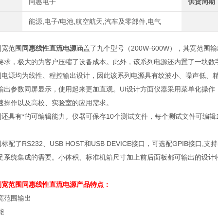
同惠电子
供货周期
能源,电子/电池,航空航天,汽车及零部件,电气
系列宽范围
同惠线性直流电源
涵盖了九个型号（200W-600W），其宽范
要求，极大的为客户压缩了设备成本。此外，该系列电源还内置了一块数
列电源均为线性、程控输出设计，因此该系列电源具有纹波小、噪声低、
输出参数同屏显示，使用起来更加直观。
UI
设计方面仪器采用菜单化操作
速操作以及高校、实验室的应用需求。
列还具有*的可编辑能力。仪器可保存
10
个测试文件，每个测试文件可编辑
列标配了
RS232
、
USB HOST
和
USB DEVICE
接口，可选配
GPIB
接口
,
支持
足系统集成的需要。小体积、标准机箱尺寸加上前后面板都可输出的设计
系列宽范围
同惠线性直流电源
产品特点：
宽范围输出
能