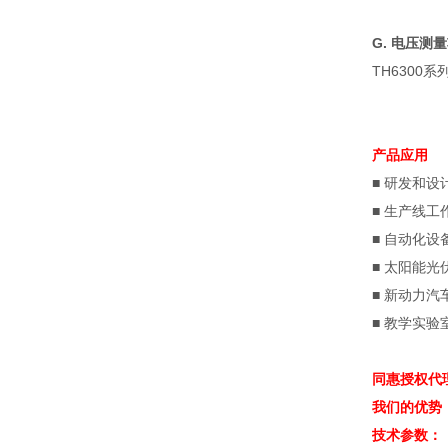
G.
电压测量
TH6300
系
产品应用
■
研发和设
■
生产线工
■
自动化设
■
太阳能光
■
新动力汽
■
教学实验
同惠授权代
我们的优势
技术参数：