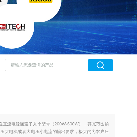
线性直流电源涵盖了九个型号（200W-600W），其宽范围输
电压大电流或者大电压小电流的输出要求，极大的为客户压