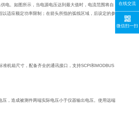
在线交流
出供电。如图所示，当电源电压达到最大值时，电流范围将自
程以适应额定功率限制；在箭头所指的弧线区域，后设定的参
微信扫一扫
标准机箱尺寸，配备齐全的通讯接口，支持
SCPI
和
MODBUS
电压，造成被测件两端实际电压小于仪器输出电压。使用远端