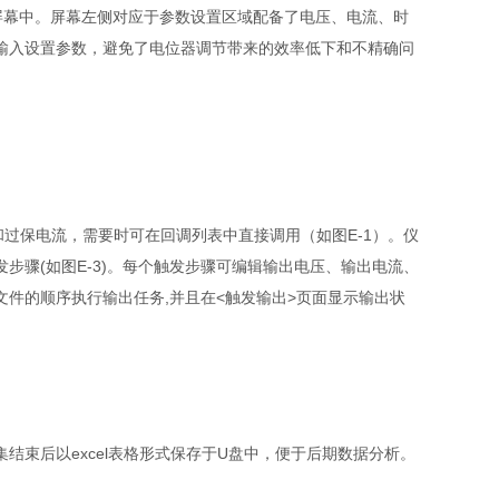
屏幕中。屏幕左侧对应于参数设置区域配备了电压、电流、时
输入设置参数，避免了电位器调节带来的效率低下和不精确问
和过保电流，需要时可在回调列表中直接调用（如图
E-1
）。仪
发步骤
(
如图
E-3)
。每个触发步骤可编辑输出电压、输出电流、
文件的顺序执行输出任务
,
并且在
<
触发输出
>
页面显示输出状
集结束后以
excel
表格形式保存于
U
盘中，便于后期数据分析。