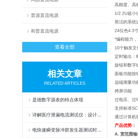
高精度、高
1/2 2U
超小
普源直流电源
简洁的系统
24
位色
4.3
和普直流电源
*编程能力，
查看全部
10
个触发文
定时输出：
旋钮和数字
相关文章
面板功能按
远端测量功
RELATED ARTICLES
拷屏功能
是德数字源表的特点体现
过电压、过
支持标准
SC
详解医疗泄漏电流测试仪：设计亮点、安全保障与精准测试
通过计算机
产品优势：
电快速瞬变脉冲群发生器测试时干扰施加方式
A.
宽范围输