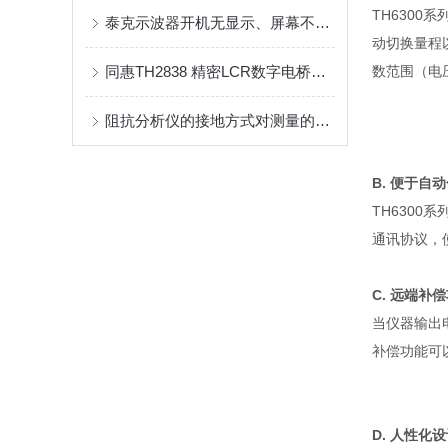
TH6300
系
泰克示波器开机无显示、屏幕不亮？自查与解决步骤详解
动切换量程
同惠TH2838 精密LCR数字电桥使用方法
数范围（电
阻抗分析仪的接地方式对测量的影响
B.
便于自动
TH6300
系
通讯协议，
C.
远端补偿
当仪器输出
补偿功能可
D.
人性化设