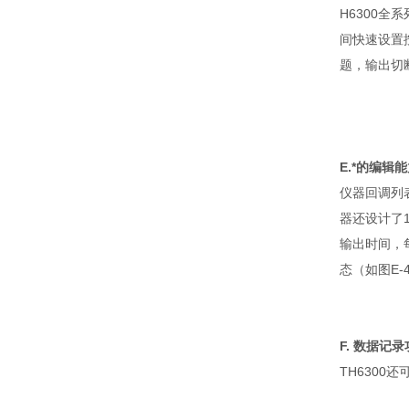
H6300
全系
间快速设置
题，输出切
E.
*的编辑能
仪器回调列
器还设计了
输出时间，
态（如图
E-
F.
数据记录
TH6300
还