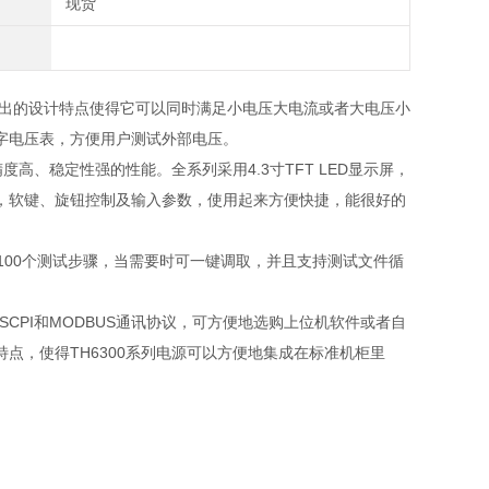
现货
围输出的设计特点使得它可以同时满足小电压大电流或者大电压小
字电压表，方便用户测试外部电压。
精度高、稳定性强的性能。全系列采用
4.3
寸
TFT LED
显示屏，
，软键、旋钮控制及输入参数，使用起来方便快捷，能很好的
100
个测试步骤，当需要时可一键调取，并且支持测试文件循
SCPI
和
MODBUS
通讯协议，可方便地选购上位机软件或者自
特点，使得
TH6300
系列电源可以方便地集成在标准机柜里