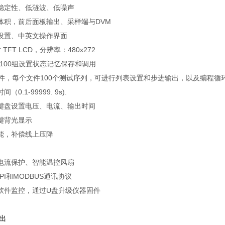
稳定性、低涟波、低噪声
体积，前后面板输出、采样端与
DVM
设置、中英文操作界面
寸
TFT LCD
，分辨率：
480x272
100
组设置状态记忆保存和调用
件，每个文件
100
个测试序列，可进行列表设置和步进输出，以及编程循
时间（
0.1-99999. 9s).
键盘设置电压、电流、输出时间
键背光显示
能，补偿线上压降
电流保护、智能温控风扇
PI
和
MODBUS
通讯协议
软件监控，通过
U
盘升级仪器固件
出