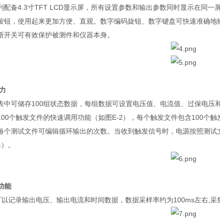
列配备
4.3
寸
TFT LCD
显示屏，所有设置参数和输出参数同时显示在同一
按钮，使用起来更加方便、直观。数字编码旋钮、数字键盘可快速准确地
断开关可有效保护被测件和仪器本身。
力
表中可储存
100
组状态数据，每组数据可设置电压值、电流值、过保电压
100
个触发文件的快速调用功能（如图
E-2
），每个触发文件包含
100
个触
每个测试文件可编辑循环输出的次数。当收到触发信号时，电源按照测试
4
）。
功能
可以记录输出电压、输出电流和时间数据，数据采样率约为
100ms
左右
,
采