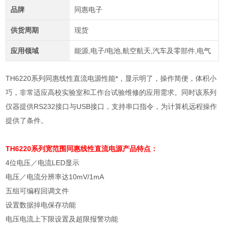
品牌
同惠电子
供货周期
现货
应用领域
能源,电子/电池,航空航天,汽车及零部件,电气
TH6220系列同惠线性直流电源性能*，显示明了，操作简便，体积小
巧，非常适应高校实验室和工作台试验维修的应用需求。同时该系列
仪器提供RS232接口与USB接口，支持串口指令，为计算机远程操作
提供了条件。
TH6220系列宽范围
同惠线性直流电源
产品特点：
4
位电压／电流
LED
显示
电压／电流分辨率达
10mV/1mA
五组可编程回调文件
设置数据掉电保存功能
电压电流上下限设置及超限报警功能