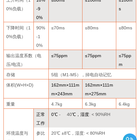
0%
负载）
-9
s
0%
下降时间（
1
90%
≤70ms
≤80ms
≤80ms
0%
负载）
-1
0%
输出温度系数（电
≤75ppm
≤75ppm
≤75pp
压
/
电流）
m
存储
5
组（
M1-M5
），掉电自动记忆
体积
(W×H×D)
162mm×111m
162mm×111m
m×243mm
m×275mm
重量
4.7kg
6.3kg
6.4kg
正常
0
℃
- 40
℃，湿度
: < 90%RH
工作
环境温度与
参比
20
℃
±8
℃，湿度
: < 80%RH