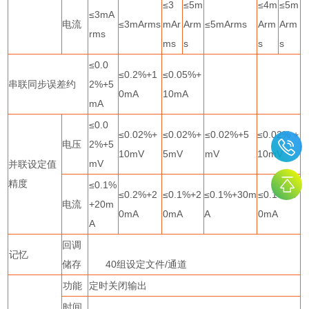
≤
3
≤
5m
≤
4m
≤
5m
≤
3mA
电流
≤
3mArms
mAr
Arm
≤
5mArms
Arm
Arm
rms
ms
s
s
s
≤
0.0
≤
0.2%+1
≤
0.05%+
串联同步误差约
2%+5
0mA
10mA
mA
≤
0.0
≤
0.02%+
≤
0.02%+
≤
0.02%+5
≤
0.02% +
电压
2%+5
10mV
5mV
mV
10mV
mV
并联设定值
精度
≤
0.1%
≤
0.2%+2
≤
0.1%+2
≤
0.1%+30m
≤
0.1%+3
电流
+20m
0mA
0mA
A
0mA
A
回调
记忆
储存
40
组设定文件
/
通道
功能
定时关闭输出
时间