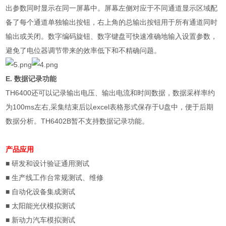
出参数同时显示在同一屏幕中。屏幕左侧对应于不同通道显示区域配
备了每个通道单独输出按钮，右上角的总输出按钮用于所有通道同时
输出或关闭。数字编码旋钮、数字键盘可快速准确地输入设置参数，
避免了电位器调节带来的效率低下和不精确问题。
E.
数据记录功能
TH6400
还可以记录输出电压、输出电流和时间数据，数据采样率约
为
100ms
左右
,
采集结束后以
excel
表格形式保存于
U
盘中，便于后期
数据分析。
TH6402B
暂不支持数据记录功能。
产品应用
■
研发和设计验证通用测试
■
生产线工作台常规测试、维修
■
自动化设备集成测试
■
太阳能光伏模拟测试
■
新动力汽车模拟测试