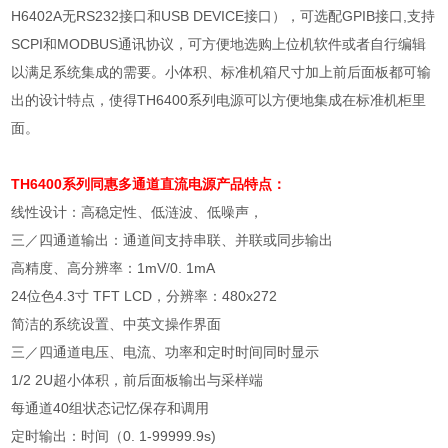
H6402A无RS232接口和USB DEVICE接口），可选配GPIB接口,支持
SCPI和MODBUS通讯协议，可方便地选购上位机软件或者自行编辑
以满足系统集成的需要。小体积、标准机箱尺寸加上前后面板都可输
出的设计特点，使得TH6400系列电源可以方便地集成在标准机柜里
面。
TH6400系列同惠多通道
直流电源
产品特点：
线性设计：高稳定性、低涟波、低噪声，
三／四通道输出：通道间支持串联、并联或同步输出
高精度、高分辨率：
1mV/0. 1mA
24
位色
4.3
寸
TFT LCD
，分辨率：
480x272
简洁的系统设置、中英文操作界面
三／四通道电压、电流、功率和定时时间同时显示
1/2 2U
超小体积，前后面板输出与采样端
每通道
40
组状态记忆保存和调用
定时输出：时间（
0. 1-99999.9s)