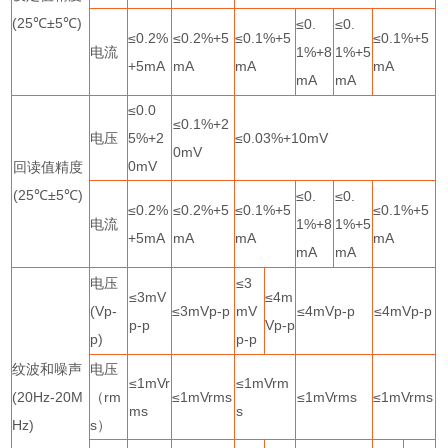
(25
℃±
5
℃
)
≤
0.
≤
0.
≤
0.2%
≤
0.2%+5
≤
0.1%+5
≤
0.1%+5
电流
1%+8
1%+5
+5mA
mA
mA
mA
mA
mA
≤
0.0
≤
0.1%+2
电压
5%+2
≤
0.03%+10mV
0mV
0mV
回读值精度
(25
℃±
5
℃
)
≤
0.
≤
0.
≤
0.2%
≤
0.2%+5
≤
0.1%+5
≤
0.1%+5
电流
1%+8
1%+5
+5mA
mA
mA
mA
mA
mA
电压
≤
3
≤
3mV
≤
4m
(Vp-
≤
3mVp-p
mV
≤
4mVp-p
≤
4mVp-p
p-p
Vp-p
p)
p-p
纹波和噪声
电压
≤
1mVr
≤
1mVrm
(20Hz-20M
（
rm
≤
1mVrms
≤
1mVrms
≤
1mVrms
ms
s
Hz)
s
）