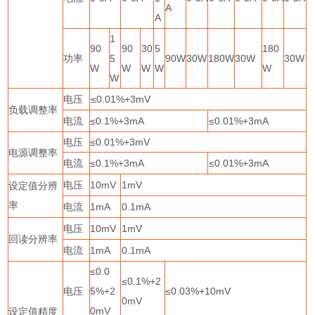
A
A
1
90
90
30
5
180
功率
5
90W
30W
180W
30W
30W
W
W
W
W
W
W
电压
≤
0.01%+3mV
负载调整率
电流
≤
0.1%+3mA
≤
0.01%+3mA
电压
≤
0.01%+3mV
电源调整率
电流
≤
0.1%+3mA
≤
0.01%+3mA
电压
10mV
1mV
设定值分辨
率
电流
1mA
0.1mA
电压
10mV
1mV
回读分辨率
电流
1mA
0.1mA
≤
0.0
≤
0.1%+2
电压
5%+2
≤
0.03%+10mV
0mV
0mV
设定值精度