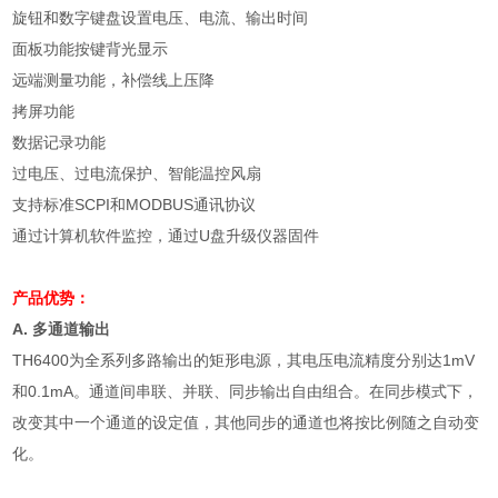
旋钮和数字键盘设置电压、电流、输出时间
面板功能按键背光显示
远端测量功能，补偿线上压降
拷屏功能
数据记录功能
过电压、过电流保护、智能温控风扇
支持标准
SCPI
和
MODBUS
通讯协议
通过计算机软件监控，通过U盘升级仪器固件
产品优势：
A.
多通道输出
TH6400
为全系列多路输出的矩形电源，其电压电流精度分别达
1mV
和
0.1mA
。通道间串联、并联、同步输出自由组合。在同步模式下，
改变其中一个通道的设定值，其他同步的通道也将按比例随之自动变
化。