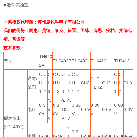
■
教学实验室
同惠授权代理商：苏州威锐科电子有限公司
我们的优势：同惠、是德、泰克、日置、固纬、海思、安柏、艾德克
斯、普源等
技术参数：
TH640
型号
TH6402B
TH6402
TH6412
TH6413
2A
C
C
C
C
C
C
C
C
C
C
C
通道
/
C
C
H
H
H
H
H
H
H
H
H
CH3
CH3
H
H
CH3
范围
H1
H2
1
2
3
1
2
3
4
1
2
1
2
0-
0-
0-
0-3
0-3
0-30
0-30
0-60
电压
5
10
5
0-6V
0-6V
0-6V
0V
0V
V
V
V
额定输出
V
V
V
(0
℃
-40
℃
)
0-
0-3
电流
0-3A
0-3A
1
0-5A
0-6A
0-5A
0-3A
0-5A