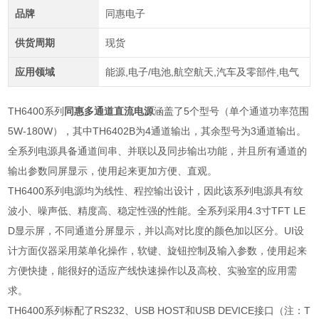
品牌
同惠电子
供货周期
现货
应用领域
能源,电子/电池,航空航天,汽车及零部件,电气
TH6400系列
同惠多通道直流电源
涵盖了5个型号（单个通道功率范围
5W-180W），其中TH6402B为4通道输出，其余型号为3通道输出。
全系列电源具备通道间串、并联以及同步输出功能，并且所有通道的
输出参数同屏显示，使用起来更加方便、直观。
TH6400
系列电源均为线性、程控输出设计，因此该系列电源具有纹
波小、噪声低、精度高、稳定性强的性能。全系列采用
4.3
寸
TFT LE
D
显示屏，不同通道分屏显示，并以高对比度的颜色加以区分。
UI
设
计方面仪器采用菜单化操作，软键、旋钮控制及输入参数，使用起来
方便快捷，能很好的适应产线快速操作以及高校、实验室的应用需
求。
TH6400系列标配了RS232、USB HOST和USB DEVICE接口（注：T