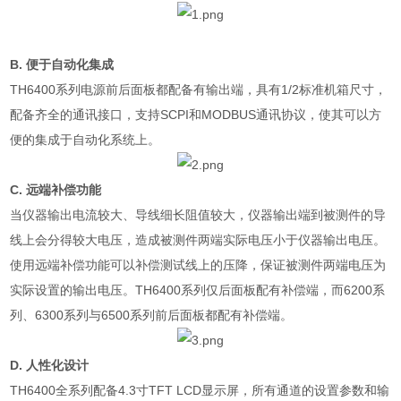
B.
便于自动化集成
TH6400
系列电源前后面板都配备有输出端，具有
1/2
标准机箱尺寸，
配备齐全的通讯接口，支持
SCPI
和
MODBUS
通讯协议，使其可以方
便的集成于自动化系统上。
C.
远端补偿功能
当仪器输出电流较大、导线细长阻值较大，仪器输出端到被测件的导
线上会分得较大电压，造成被测件两端实际电压小于仪器输出电压。
使用远端补偿功能可以补偿测试线上的压降，保证被测件两端电压为
实际设置的输出电压。
TH6400
系列仅后面板配有补偿端，而
6200
系
列、
6300
系列与
6500
系列前后面板都配有补偿端。
D.
人性化设计
TH6400
全系列配备
4.3
寸
TFT LCD
显示屏，所有通道的设置参数和输