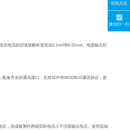
在线交流
微信扫一扫
电压电流的回读值解析度高达
0.1mV
和
0.01mA
。电源输出时
，配备齐全的通讯接口，支持
SCPI
和
MODBUS
通讯协议，使
电压，造成被测件两端实际电压小于仪器输出电压。使用远端