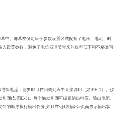
屏幕中。屏幕左侧对应于参数设置区域配备了电压、电流、时
输入设置参数，避免了电位器调节带来的效率低下和不精确问
和过保电流，需要时可在回调列表中直接调用（如图
E-1
）。仪
发步骤
(
如图
E-3)
。每个触发步骤可编辑输出电压、输出电流、
文件的顺序执行输出任务
,
并且在
<
触发输出
>
页面显示输出状