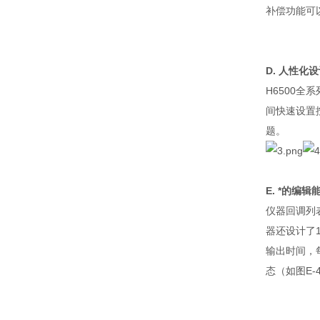
补偿功能可
D.
人性化设
H6500
全系
间快速设置
题。
E.
*的编辑
仪器回调列
器还设计了
输出时间，
态（如图
E-