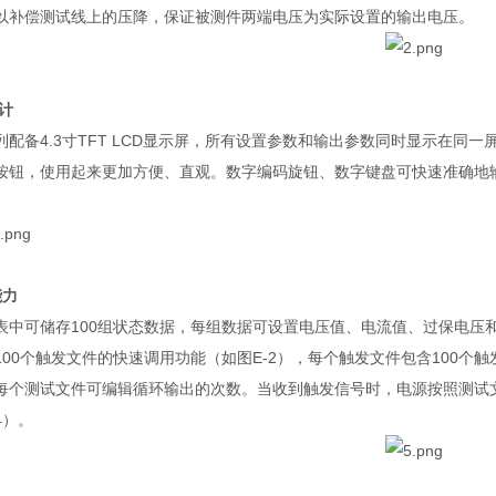
以补偿测试线上的压降，保证被测件两端电压为实际设置的输出电压。
计
列配备
4.3
寸
TFT LCD
显示屏，所有设置参数和输出参数同时显示在同一
按钮，使用起来更加方便、直观。数字编码旋钮、数字键盘可快速准确地
能力
表中可储存
100
组状态数据，每组数据可设置电压值、电流值、过保电压
100
个触发文件的快速调用功能（如图
E-2
），每个触发文件包含
100
个触
每个测试文件可编辑循环输出的次数。当收到触发信号时，电源按照测试
4
）。