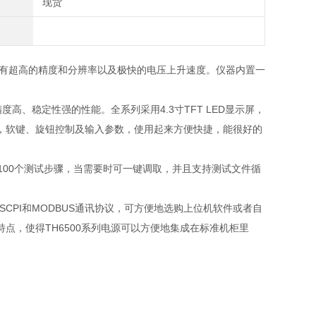
现货
是具有超高的精度和分辨率以及极快的电压上升速度。仪器内置一
精度高、稳定性强的性能。全系列采用
4.3
寸
TFT LED
显示屏，
，软键、旋钮控制及输入参数，使用起来方便快捷，能很好的
100
个测试步骤，当需要时可一键调取，并且支持测试文件循
SCPI
和
MODBUS
通讯协议，可方便地选购上位机软件或者自
特点，使得
TH6500
系列电源可以方便地集成在标准机柜里