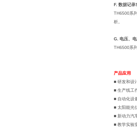
F.
数据记录
TH6500
系
析。
G.
电压、电
TH6500
系
产品应用
■
研发和设
■
生产线工
■
自动化设
■
太阳能光
■
新动力汽
■
教学实验