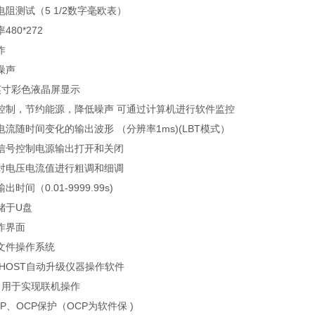
电阻测试（
5 1/2
数字毫欧表）
率
480*272
作
噪声
英寸彩色液晶屏显示
控制，节约能源，降低噪声 可通过计算机进行软件监控
电流随时间变化的输出波形 （分辨率
1ms)(LBT
模式）
信号控制电源输出打开和关闭
对电压电流值进行粗调和细调
输出时间（
0.01-9999.99s)
储于
U
盘
作界面
文件操作系统
 HOST
自动升级仪器操作软件
口用于实现联机操作
P
、
OCP
保护（
OCP
为软件保
)