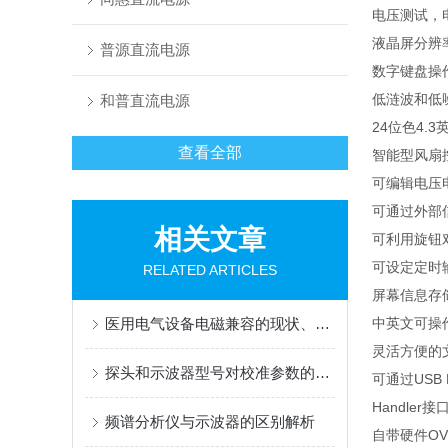
电压测试，
液晶屏分辨
普源直流电源
数字键盘操
低涟波和低
和普直流电源
24
位色
4.3
查看全部
智能型风扇
可编辑电压
可通过外部
相关文章
可利用旋钮
可设定定时
RELATED ARTICLES
屏幕信息存
医用电气设备电磁兼容的现状、发展动向及专业医用电磁兼容试验室的建设
中英文可操
灵活方便的
探头和示波器型号对校准参数的影响
可通过
USB
Handler
接
频谱分析仪与示波器的区别解析
自带硬件
OV