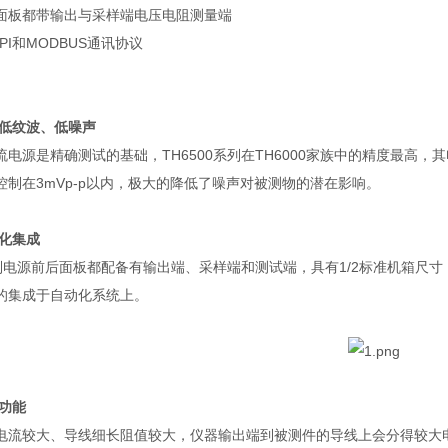
面板都带输出与采样端电压电阻测量端
PI
和
MODBUS
通讯协议
低纹波、低噪声
流电源是精确测试的基础，
TH6500
系列在
TH6000
家族中的精度最高，其
控制在
3mVp-p
以内，极大的降低了噪声对被测物的潜在影响。
化集成
列电源前后面板都配备有输出端、采样端和测试端，具有
1/2
标准机箱尺寸
的集成于自动化系统上。
功能
电流较大、导线细长阻值较大，仪器输出端到被测件的导线上会分得较大