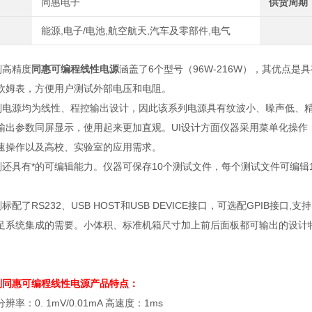
同惠电子
供货周期
能源,电子/电池,航空航天,汽车及零部件,电气
系列高精度
同惠可编程线性电源
涵盖了6个型号（96W-216W），其优点
欧姆表，方便用户测试外部电压和电阻。
列电源均为线性、程控输出设计，因此该系列电源具有纹波小、噪声低、
输出参数同屏显示，使用起来更加直观。
UI
设计方面仪器采用菜单化操作
速操作以及高校、实验室的应用需求。
列还具有*的可编辑能力。仪器可保存
10
个测试文件，每个测试文件可编辑
列标配了
RS232
、
USB HOST
和
USB DEVICE
接口，可选配
GPIB
接口
,
支持
足系统集成的需要。小体积、标准机箱尺寸加上前后面板都可输出的设计
系列同惠可编程线性
电源
产品特点：
分辨率：
0. 1mV/0.01mA
高速度：
1ms