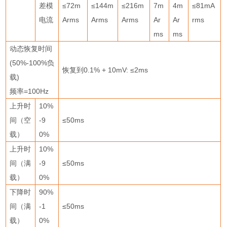
差模
≤
72m
≤
144m
≤
216m
7m
4m
≤
81mA
电流
Arms
Arms
Arms
Ar
Ar
rms
ms
ms
动态恢复时间
(50%-100%
负
恢复到
0.1% + 10mV:
≤
2ms
载
)
频率
=100Hz
上升时
10%
间（空
-9
≤
50ms
载）
0%
上升时
10%
间（满
-9
≤
50ms
载）
0%
下降时
90%
间（满
-1
≤
50ms
载）
0%