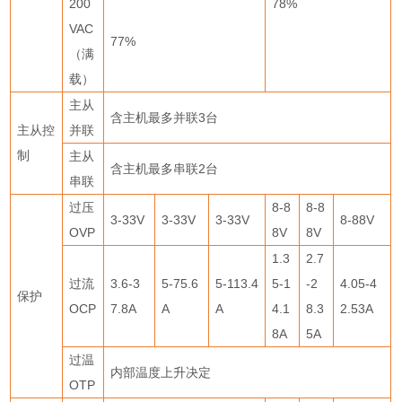
200
78%
VAC
77%
（满
载）
主从
含主机最多并联
3
台
主从控
并联
制
主从
含主机最多串联
2
台
串联
过压
8-8
8-8
3-33V
3-33V
3-33V
8-88V
OVP
8V
8V
1.3
2.7
过流
3.6-3
5-75.6
5-113.4
5-1
-2
4.05-4
保护
OCP
7.8A
A
A
4.1
8.3
2.53A
8A
5A
过温
内部温度上升决定
OTP