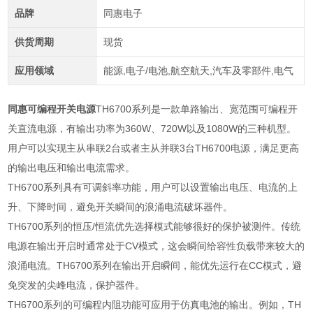
品牌
同惠电子
供货周期
现货
应用领域
能源,电子/电池,航空航天,汽车及零部件,电气
同惠可编程开关电源
TH6700系列是一款单路输出、宽范围可编程开
关直流电源，有输出功率为360W、720W以及1080W的三种机型。
用户可以实现主从串联2台或者主从并联3台TH6700电源，满足更高
的输出电压和输出电流需求。
TH6700
系列具有可调斜率功能，用户可以设置输出电压、电流的上
升、下降时间，避免开关瞬间的浪涌电流破坏器件。
TH6700
系列的恒压
/
恒流优先选择模式能够很好的保护被测件。传统
电源在输出开启时通常处于
CV
模式，这会瞬间给容性负载带来较大的
浪涌电流。
TH6700
系列在输出开启瞬间，能优先运行在
CC
模式，避
免突发的尖峰电流，保护器件。
TH6700
系列的可编程内阻功能可应用于仿真电池的输出。例如，
TH