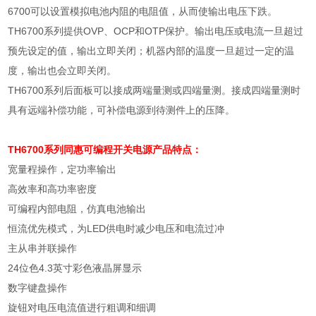
6700
可以设置模拟电池内阻的电阻值，从而使输出电压下跌。
TH6700
系列提供
OVP
、
OCP
和
OTP
保护。输出电压或电流一旦超过
预先设定的值，输出立即关闭；机器内部的温度一旦超过一定的温
度，输出也会立即关闭。
TH6700
系列后面板可以接成两端量测或四端量测。接成四端量测时
具有远端补偿功能，可补偿电源到待测件上的压降。
TH6700系列同惠可编程开关
电源
产品特点：
宽量程操作，定功率输出
高效率和高功率密度
可编程内部电阻，仿真电池输出
恒流优先模式，为
LED
供电时减少电压和电流过冲
主从串并联操作
24
位色
4.3
英寸彩色液晶屏显示
数字键盘操作
旋钮对电压电流值进行粗调和细调