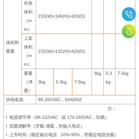
外形
体积
215(W)×146(H)×420(D)
（
m
m
）
上架
体积和
体积
重量
215(W)×132(H)×420(D)
（
m
m
）
重量
3kg
5.3
7.5kg
（净
3kg
5.3kg
7.5kg
kg
重）
供电电源
88-265VAC
，
50/60HZ
注：
l
电源调节率（
88-132VAC
或
170-265VAC
，恒载）
l
负载调解率（空载
-
满载，恒输入电压）
l
上升时间（额定输出电压
10%-90%
，带额定电阻负载）