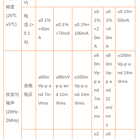
V)
精度
≤
0.
≤
0.
≤
0.1%+
(25
℃
电
≤
0.1%
1%
1%
50mA
±
5
℃
)
流
(>
≤
0.1%
≤
0.1%+
+40m
+2
+4
0.1
+70mA
100mA
A
0m
0m
A)
A
A
≤
6
≤
8
≤
100m
0m
0m
Vp-p a
Vp-
Vp-
nd 14m
≤
60m
≤
80mV
≤
100m
p a
p a
Vrms
差模
Vp-p a
p-p an
Vp-p a
nd
nd
纹波与
电压
nd 7m
d 11m
nd 14m
7m
11
噪声
Vrms
Vrms
Vrms
Vr
mV
(20Hz-
ms
rm
2MHz)
s
≤
2
≤
5