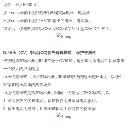
记录，最大
5000
次。
接上
sense
端则记录被测件两端实际电压、电流值；
不接
sense
端则记录
TH6700
输出的电压、电流值。
结束后，仪器数据将以
CSV
后缀名保存至
U
盘
CSV
文件夹下。
D.
恒压（
CV
）
/
恒流
(CC)
优先选择模式 – 保护被测件
传统电源在输出开启时通常处于
CV
模式，这会瞬间给电容性负载带来
一个较大的浪涌电流。
恒压优先模式，用于在输出开启时获取较快的电压爬升速度，以便针
对需要电压高速的测试场景。
恒流优先模式是指在输出开启瞬间，优先运行在
CC
模式
,
可以
:
1.
避免突发的尖峰电流，保护器件免遭浪涌电流损坏。
2.
输出电流无过冲，用来测试恒流工作特性的待测物