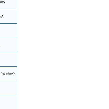
5mV
mA
s
.2%+6mΩ