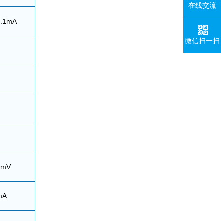
在线交流
0.1mA
微信扫一扫
0mV
mA