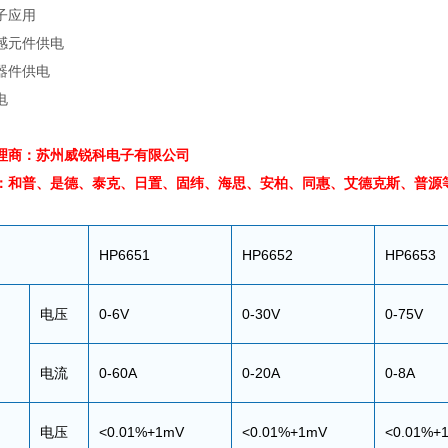
子应用
感元件供电
器件供电
电
理商：苏州威锐科电子有限公司
：和普、是德、泰克、日置、固纬、海思、安柏、
同惠、
艾德克斯、普源
HP6651
HP6652
HP6653
电压
0-6V
0-30V
0-75V
电流
0-60A
0-20A
0-8A
电压
<0.01%+1mV
<0.01%+1mV
<0.01%+