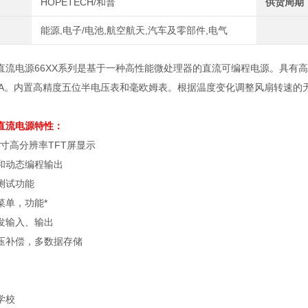
HOPETECH/和普
供货周期
能源,电子/电池,航空航天,汽车及零部件,电气
直流电源66XX系列是基于一种高性能微处理器的直流可编程电源。具有高
.01mA。内置高精度五位半电压表和毫欧姆表。根据温度变化调整风扇转速
直流电源
特性：
寸高分辨率
TFT
屏显示
和动态编程输出
测试功能
菜单，功能*
发输入、输出
压补偿，多数据存储
学校