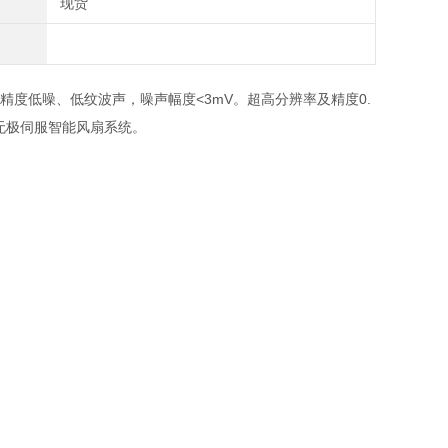
现货
精度低噪、低纹波声，噪声幅度<3mV。超高分辨率及精度0.
的无极伺服智能风扇系统。