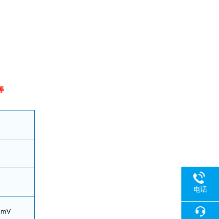
等
电话
1mV