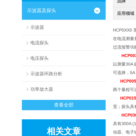
品牌
示波器及探头
应用领域
示波器
HCP0XX0 
在电流测量
电流探头
过流报警功
HCP00
电压探头
以测量
30A
可选择，
5A
示波器环路分析
HCP00
功率放大器
两个量程可
HCP01
查看全部
宽；探头具
HCP03
具有
300A (
相关文章
动器、电子