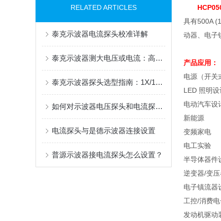
RELATED ARTICLES
HCP05
具有
500A (
泰克示波器电流探头校准详解
动器、电子
泰克示波器测大电压或电流：高压差分探头与电流探头选配指南
产品应用：
电源（开关
泰克示波器探头选型指南：1X/10X、差分与电流探头的应用解析
LED
照明设
电动汽车设
如何对示波器电压探头和电流探头进行偏移校正？
新能源
电流探头与是德示波器连接设置
变频家电
电工实验
普源示波器接电流探头怎么设置？
半导体器件
逆变器
/
变压
电子镇流器
工控
/
消费电
发动机驱动