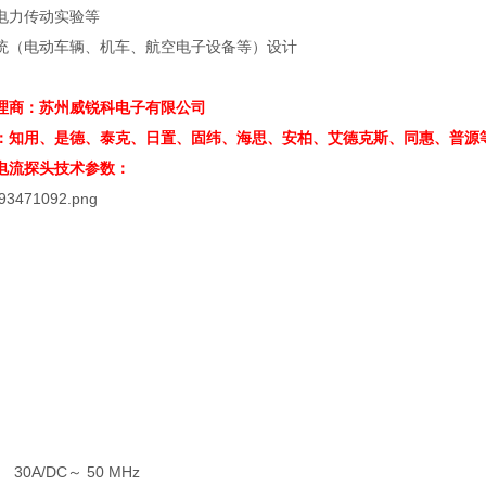
电力传动实验等
统（电动车辆、机车、航空电子设备等）设计
理商：苏州威锐科电子有限公司
：知用、是德、泰克、日置、固纬、海思、安柏、艾德克斯、同惠、普源
电流探头
技术参数：
 30A/DC
～
50 MHz