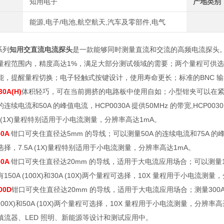
知用电子
产地类别
能源,电子/电池,航空航天,汽车及零部件,电气
系列
知用交直流电流探头
是一款能够同时测量直流和交流的高频电流探头
量程范围内，精度高达1%，满足大部分测试领域的需要；两个量程可供
能，提醒量程切换；电子轻触式按键设计，使用寿命更长；标准的BNC 
30A(H)
体积轻巧，可在当前拥挤的电路板中使用自如；小型钳夹可以在
的连续电流和
50A
的峰值电流，
HCP0030A
提供
50MHz
的带宽
,HCP003
 (1X)
量程特别适用于小电流测量，分辨率高达
1mA
。
50A
钳口可夹住直径达
5mm
的导线；可以测量
50A
的连续电流和
75A
的
选择，
7.5A (1X)
量程特别适用于小电流测量，分辨率高达
1mA
。
50A
钳口可夹住直径达
20mm
的导线，适用于大电流应用场合；可以测量
有
150A (100X)
和
30A (10X)
两个量程可选择，
10X
量程用于小电流测量，
00D
钳口可夹住直径达
20mm
的导线，适用于大电流应用场合；测量
300
100X)
和
50A (10X)
两个量程可选择，
10X
量程用于小电流测量，分辨率高
镇流器、
LED
照明、新能源等设计和测试应用中。