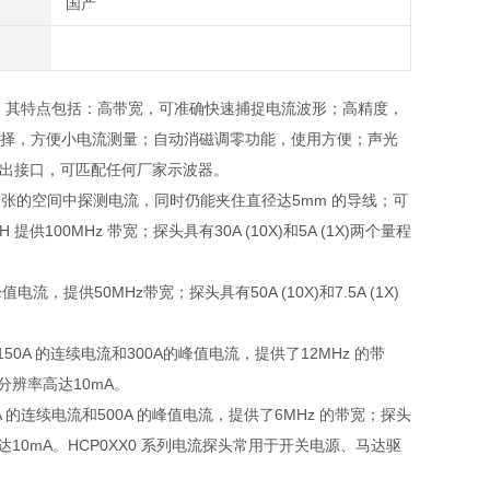
国产
。其特点包括：高带宽，可准确快速捕捉电流波形；高精度，
选择，方便小电流测量；自动消磁调零功能，使用方便；声光
输出接口，可匹配任何厂家示波器。
紧张的空间中探测电流，同时仍能夹住直径达
5mm
的导线；可
0H
提供
100MHz
带宽；探头具有
30A (10X)
和
5A (1X)
两个量程
峰值电流，提供
50MHz
带宽；探头具有
50A (10X)
和
7.5A (1X)
150A
的连续电流和
300A
的峰值电流，提供了
12MHz
的带
分辨率高达
10mA
。
A
的连续电流和
500A
的峰值电流，提供了
6MHz
的带宽；探头
达
10mA
。
HCP0XX0
系列电流探头常用于开关电源、马达驱