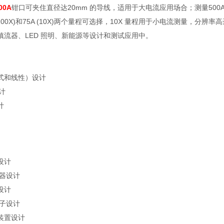
00A
钳口可夹住直径达
20mm
的导线，适用于大电流应用场合；测量
500
100X)
和
75A (10X)
两个量程可选择，
10X
量程用于小电流测量，分辨率高
镇流器、
LED
照明、新能源等设计和测试应用中。
式和线性）设计
计
计
设计
器设计
设计
子设计
装置设计