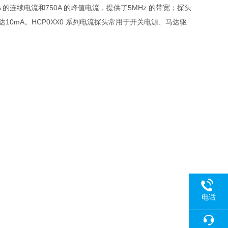
A
的连续电流和
750A
的峰值电流，提供了
5MHz
的带宽；探头
达
10mA
。
HCP0XX0
系列电流探头常用于开关电源、马达驱
电话