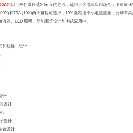
00A
钳口可夹住直径达
20mm
的导线，适用于大电流应用场合；测量
500
100X)
和
75A (10X)
两个量程可选择，
10X
量程用于小电流测量，分辨率高
镇流器、
LED
照明、新能源等设计和测试应用中。
式和线性）设计
计
计
设计
器设计
设计
子设计
装置设计