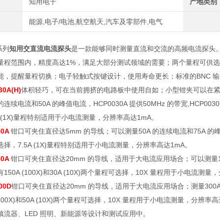
知用电子
产地类别
能源,电子/电池,航空航天,汽车及零部件,电气
系列
知用交直流电流探头
是一款能够同时测量直流和交流的高频电流探头
量程范围内，精度高达1%，满足大部分测试领域的需要；两个量程可供
能，提醒量程切换；电子轻触式按键设计，使用寿命更长；标准的BNC 
30A(H)
体积轻巧，可在当前拥挤的电路板中使用自如；小型钳夹可以在
的连续电流和
50A
的峰值电流，
HCP0030A
提供
50MHz
的带宽
,HCP003
 (1X)
量程特别适用于小电流测量，分辨率高达
1mA
。
50A
钳口可夹住直径达
5mm
的导线；可以测量
50A
的连续电流和
75A
的
选择，
7.5A (1X)
量程特别适用于小电流测量，分辨率高达
1mA
。
50A
钳口可夹住直径达
20mm
的导线，适用于大电流应用场合；可以测量
有
150A (100X)
和
30A (10X)
两个量程可选择，
10X
量程用于小电流测量，
00D
钳口可夹住直径达
20mm
的导线，适用于大电流应用场合；测量
300
100X)
和
50A (10X)
两个量程可选择，
10X
量程用于小电流测量，分辨率高
镇流器、
LED
照明、新能源等设计和测试应用中。