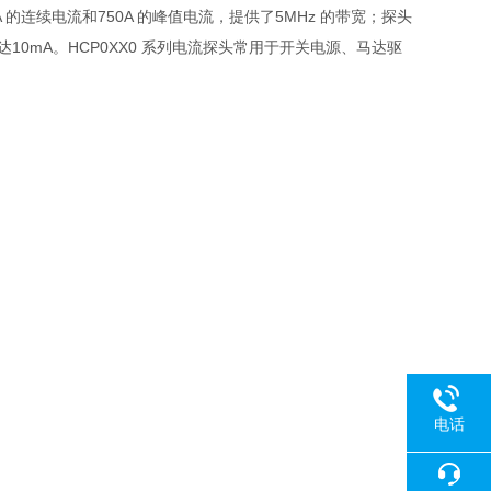
A
的连续电流和
750A
的峰值电流，提供了
5MHz
的带宽；探头
达
10mA
。
HCP0XX0
系列电流探头常用于开关电源、马达驱
电话