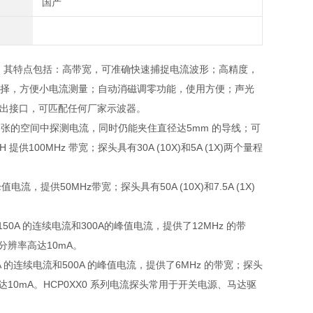
国产
。其特点包括：高带宽，可准确快速捕捉电流波形；高精度，
选择，方便小电流测量；自动消磁调零功能，使用方便；声光
输出接口，可匹配任何厂家示波器。
紧张的空间中探测电流，同时仍能夹住直径达
5mm
的导线；可
0H
提供
100MHz
带宽；探头具有
30A (10X)
和
5A (1X)
两个量程
峰值电流，提供
50MHz
带宽；探头具有
50A (10X)
和
7.5A (1X)
150A
的连续电流和
300A
的峰值电流，提供了
12MHz
的带
分辨率高达
10mA
。
A
的连续电流和
500A
的峰值电流，提供了
6MHz
的带宽；探头
达
10mA
。
HCP0XX0
系列电流探头常用于开关电源、马达驱