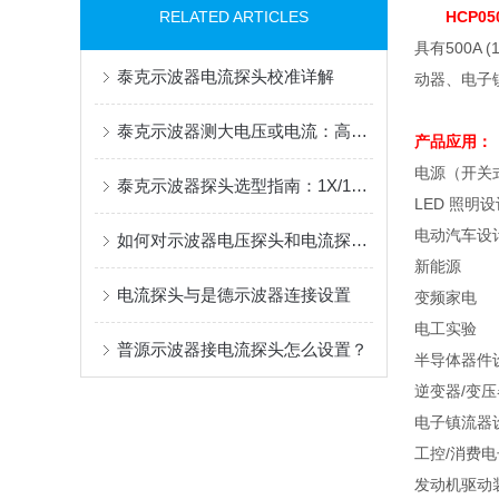
RELATED ARTICLES
HCP05
具有
500A (
泰克示波器电流探头校准详解
动器、电子
泰克示波器测大电压或电流：高压差分探头与电流探头选配指南
产品应用：
电源（开关
泰克示波器探头选型指南：1X/10X、差分与电流探头的应用解析
LED
照明设
电动汽车设
如何对示波器电压探头和电流探头进行偏移校正？
新能源
电流探头与是德示波器连接设置
变频家电
电工实验
普源示波器接电流探头怎么设置？
半导体器件
逆变器
/
变压
电子镇流器
工控
/
消费电
发动机驱动