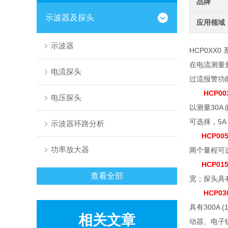
品牌
示波器及探头
应用领域
示波器
HCP0XX0 
在电流测量
电流探头
过流报警功
HCP00
电压探头
以测量
30A
可选择，
5A
示波器环路分析
HCP00
功率放大器
两个量程可
HCP01
查看全部
宽；探头具
HCP03
具有
300A (
相关文章
动器、电子