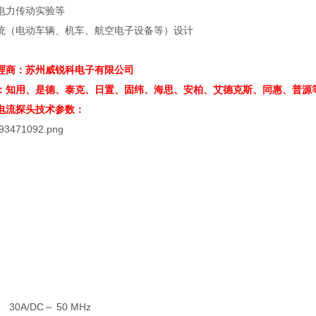
电力传动实验等
统（电动车辆、机车、航空电子设备等）设计
理商：苏州威锐科电子有限公司
：知用、是德、泰克、日置、固纬、海思、安柏、艾德克斯、同惠、普源
电流探头
技术参数：
 30A/DC
～
50 MHz