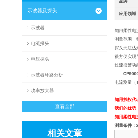
品牌
示波器及探头
应用领域
示波器
知用柔性电
测量范围，
电流探头
探头无法达
很方便实现
电压探头
过流报警功
CP9000
示波器环路分析
电流测量（
功率放大器
知用授权代
查看全部
我们的优势
知用柔性电
测量条件：
相关文章