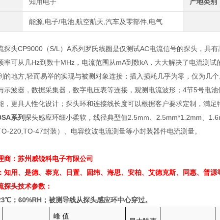
知用电子
产地类别
能源,电子/电池,航空航天,汽车及零部件,电气
流探头CP9000（S/L）A系列罗氏线圈是仅测试AC电流信号的探头，
频率可从几Hz到数十MHz，电流范围从mA到数kA，大大解决了电流测
到的地方,轻而易举的实现与被测对象连接；插入损耗几乎为零，仅为几个
与示波器，数据采集器，数字电压表等连接，观测电流波形；4节5号电池供
能，更具人性化设计；探头环和连接线长度可以根据客户要求定制，满足
SA
系列
探头感应环细小柔软，线径典型值
2.5mm
、
2.5mm*1.2mm
、
1.
TO-220,TO-47
封装）
、电容纹波电流测量等小封装器件电流测量。
理商：苏州威锐科电子有限公司
：知用、是德、泰克、日置、固纬、海思、安柏、艾德克斯、同惠、普源
流探头
技术参数：
23
℃；
60%RH
；被测导线从探头感应环中心穿过。
峰
值