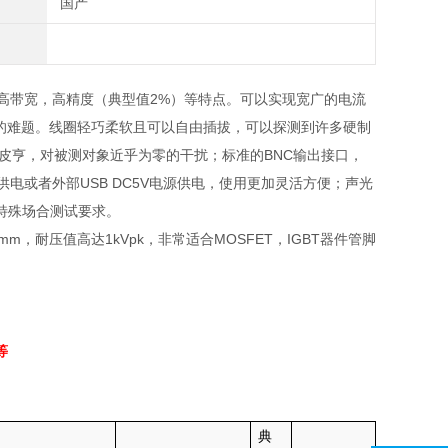
国产
具有高带宽，高精度（典型值2%）等特点。可以实现宽广的电流
试的难题。线圈轻巧柔软且可以自由插拔，可以探测到许多硬制
皮亨，对被测对象近乎为零的干扰；标准的BNC输出接口，
电或者外部USB DC5V电源供电，使用更加灵活方便；声光
特殊场合测试要求。
6mm
，耐压值高达
1kVpk
，非常适合
MOSFET
，
IGBT
器件管脚
等
典