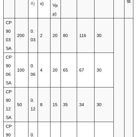
值
A)
s)
Vp
p)
CP
90
0.
200
2
20
80
116
30
03
03
SA
CP
90
0.
100
4
20
65
67
30
06
06
SA
CP
90
0.
50
8
15
35
34
30
12
12
SA
CP
90
0.