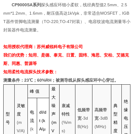
CP9000SA
系列
探头感应环细小柔软，线径典型值
2.5mm
、
2.5
mm*1.2mm
、
1.6mm
，耐压值高达
1kVpk
，非常适合
MOSFET
，
IGB
T
器件管脚电流测量（
TO-220,TO-47
封装）
、电容纹波电流测量等小
封装器件电流测量。
知用授权代理商：苏州威锐科电子有限公司
我们的优势：知用、是德、泰克、日置、固纬、海思、安柏、艾德克
斯、同惠、普源等
知用柔性电流探头
技术参数：
测量条件：
23
℃；
60%RH
；被测导线从探头感应环中心穿过。
最
峰
值
大
绝
灵敏
噪
衰减
典
低频带
高频带
缘
电
dI/d
型
度
声
特性
型
宽
-3d
宽
-3dB
电
流
t (k
号
(m
(m
(%/m
精
B(Hz)
(MHz)
压
(k
A/µ
V/A)
V
s)
度