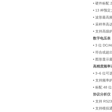
•
硬件标配
• 13
种预定
•
波形最高
•
采样率高
•
支持高级
数字电压表
• 3
位
DC/A
•
符合或超
•
图形显示
高精度频率
• 3~6
位可
•
支持频率
•
标配
48
位
协议分析仪
•
支持
RS23
•
支持模拟