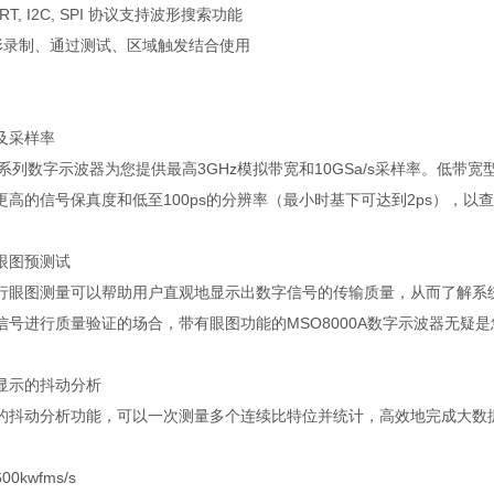
RT, I2C, SPI
协议支持波形搜索功能
形录制、通过测试、区域触发结合使用
及采样率
系列数字示波器为您提供最高
3GHz
模拟带宽和
10GSa/s
采样率。低带宽
更高的信号保真度和低至
100ps
的分辨率（最小时基下可达到
2ps
），以查
眼图预测试
行眼图测量可以帮助用户直观地显示出数字信号的传输质量，从而了解系
信号进行质量验证的场合，带有眼图功能的
MSO8000A
数字示波器无疑是
显示的抖动分析
的抖动分析功能，可以一次测量多个连续比特位并统计，高效地完成大数
600kwfms/s