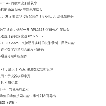
 wfms/s
的最大波形捕获率
均标配
500 MHz
无源电压探头
.5 GHz
带宽型号标配两条
1.5 GHz
无 源低阻探头
数字通道，选配一条
RPL2316
逻辑分析 仪探头
通道波形存储深度达
62.5 Mpts
率
1.25 GSa/s •
支持硬件实时的波形录制、回放功能
通道和数字通道混合触发和解码
字通道分组和组操作
FT
，最大
1 Mpts
波形数据实时运算
范围：示波器模拟带宽
多达
4
组运算
的
FFT
彩色余辉显示
峰值的峰值搜索功能，事件列表可导出
生器（选配）