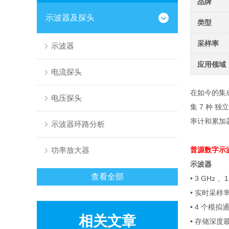
品牌
示波器及探头
类型
采样率
示波器
应用领域
电流探头
在如今的集
电压探头
集
7
种 独
率计和累加
示波器环路分析
功率放大器
普源数字示
示波器
查看全部
• 3 GHz
、
1
•
实时采样
• 4
个模拟
相关文章
•
存储深度