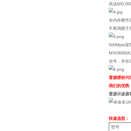
高达
600,00
全内存硬件
不再局限于
500Mpts
深
MSO80
信号，并在
普源授权代
我们的优势
普源示波器
快速选型：
型号