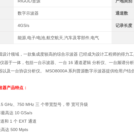
RIGOL/普源
产地类别
数字示波器
通道数
4GS/s
记录长度
能源,电子/电池,航空航天,汽车及零部件,电气
成设计领域，一款集成度较高的综合示波器 已经成为设计工程师的得力工
立仪器于一体，包括一台示波器、一台
16
通道逻辑 分析仪、一台频谱分
器以及一台协议分析仪。
MSO8000A
系列普源数字示波器提供给用户结
波器
产品特点：
.5 GHz
、
750 MHz
三 个带宽型号，带 宽可升级
率最高达
10 GSa/s
通道和
1
个
EXT
通道
最高达
500 Mpts