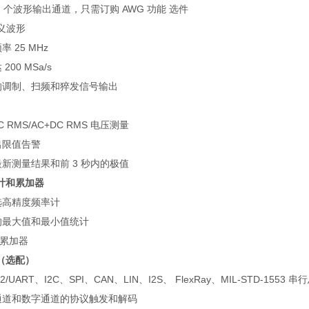
2
个波形输出通道，只需订购
AWG
功能 选件
义波形
频率
25 MHz
达
200 MSa/s
的调制、扫频和猝发信号输出
C RMS/AC+DC RMS
电压测量
出限值告警
最新测量结果和前
3
秒内的极值
计和累加器
选高精度频率计
的最大值和最小值统计
累加器
（选配）
2/UART
、
I2C
、
SPI
、
CAN
、
LIN
、
I2S
、
FlexRay
、
MIL-STD-1553
串行
通道和数字通道的协议触发和解码