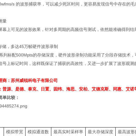
0wfms/s
的波形捕获率，可以减少死区时间，更容易发现信号中存在的毛
测量
屏幕上可见的波形效果，针对多周期的高频信号测试，依然能准确得到结
存储，多达
45
万帧硬件波形录制
00A系列标配500Mpts的存储深度，硬件波形录制功能采用了分段存储
信号上标记时间，这样既保证了捕获的高效性，又进一步扩展了波形观测
理商：苏州威锐科电子有限公司
：普源、是德、泰克、日置、固纬、海思、安柏、艾德克斯、同惠、艾诺
简单比较：
模拟带宽
模拟通道数
最高实时采样率
最大存储深度
最高波形