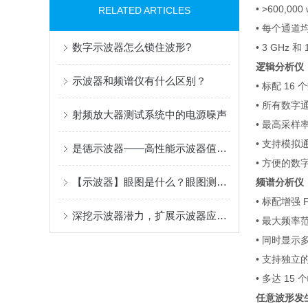
• >600,000
RELATED ARTICLES
•
每个通道
数字示波器怎么锁住波形?
• 3 GHz
和
1
逻辑分析仪
示波器和频谱仪有什么区别？
•
标配
16
个
•
所有数字
射频放大器测试系统中的电源噪声
•
最高采样
•
支持模拟
是德示波器——高性能示波器值得拥有
•
方便的数
【示波器】眼图是什么？眼图测试及意义
频谱分析仪
•
标配增强
F
深挖示波器潜力，扩展示波器应用范围
•
最大频率
•
同时显示
•
支持独立
•
多达
15
个
任意波形发