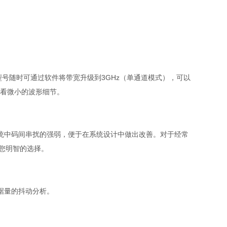
型号随时可通过软件将带宽升级到
3GHz
（单通道模式），可以
看微小的波形细节。
统中码间串扰的强弱，便于在系统设计中做出改善。对于经常
您明智的选择。
据量的抖动分析。