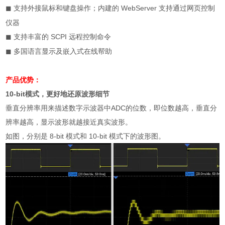
支持外接鼠标和键盘操作；内建的
WebServer
支持通过网页控制
◼
仪器
支持丰富的
SCPI
远程控制命令
◼
多国语言显示及嵌入式在线帮助
◼
产品优势：
10-bit
模式，更好地还原波形细节
垂直分辨率用来描述数字示波器中
ADC
的位数，即位数越高，垂直分
辨率越高，显示波形就越接近真实波形。
如图，分别是
8-bit
模式和
10-bit
模式下的波形图。