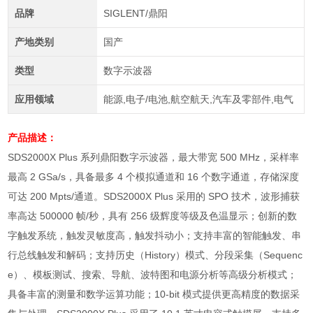
品牌
SIGLENT/鼎阳
产地类别
国产
类型
数字示波器
应用领域
能源,电子/电池,航空航天,汽车及零部件,电气
产品描述：
SDS2000X Plus
系列鼎阳数字示波器，最大带宽
500 MHz
，采样率
最高
2 GSa/s
，具备最多
4
个模拟通道和
16
个数字通道，存储深度
可达
200 Mpts/
通道。
SDS2000X Plus
采用的
SPO
技术，波形捕获
率高达
500000
帧
/
秒，具有
256
级辉度等级及色温显示；创新的数
字触发系统，触发灵敏度高，触发抖动小；支持丰富的智能触发、串
行总线触发和解码；支持历史（
History
）模式、分段采集（
Sequenc
e
）、模板测试、搜索、导航、波特图和电源分析等高级分析模式；
具备丰富的测量和数学运算功能；
10-bit
模式提供更高精度的数据采