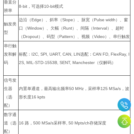
垂直分
8-bit
，可选择
10-bit
模式
辨率
边沿（
Edge
）、斜率（
Slope
）、脉宽（
Pulse width
）、窗
触发类
口（
Window
）、欠幅（
Runt
）、间隔（
Interval
）、超时
型
（
Dropout
）、码型（
Pattern
）、视频（
Video
）、串行触发
串行触
发和解
标配：
I2C, SPI, UART, CAN, LIN
选配：
CAN FD, FlexRay, I
码
2S, MIL-STD-1553B, SENT, Manchester
（仅解码）
信号发
生器
内置单通道，最高输出频率
50 MHz
，采样率
125 MSa/s
，波
（选
形长度
16 kpts
配）
数字通
道（选
16
路，
500 MSa/s
采样率
, 50 Mpts/ch
存储深度
配）