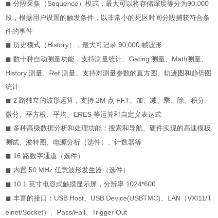
分段采集（
Sequence
）模式，最大可以将存储深度等分为
90,000
◼
段，根据用户设置的触发条件，以非常小的死区时间分段捕获符合条
件的事件
历史模式（
History
），最大可记录
90,000
帧波形
◼
数十种自动测量功能，支持测量统计、
Gating
测量、
Math
测量、
◼
History
测量、
Ref
测量。支持对测量参数的直方图、轨迹图和趋势图
统计
2
路独立的波形运算，支持
2M
点
FFT
、加、减、乘、除、积分、
◼
微分、平方根、平均、
ERES
等运算和自定义表达式
多种高级数据分析和处理功能：搜索和导航、硬件实现的高速模板
◼
测试、波特图、电源分析（选件）、计数器等
16
路数字通道（选件）
◼
内置
50 MHz
任意波形发生器（选件）
◼
10.1
英寸电容式触摸显示屏，分辨率
1024*600
◼
丰富的接口：
USB Host
、
USB Device(USBTMC)
、
LAN
（
VXI11/T
◼
elnet/Socket
）、
Pass/Fail
、
Trigger Out