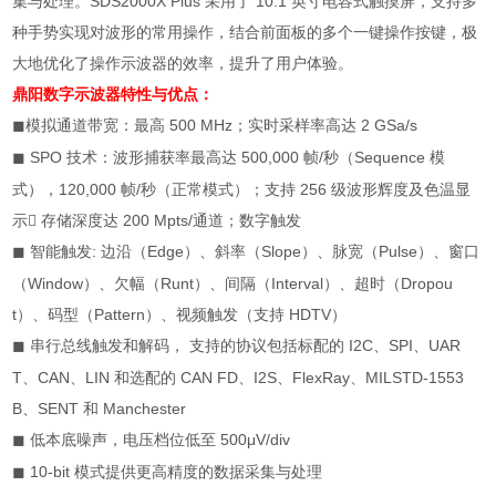
集与处理。
SDS2000X Plus
采用了
10.1
英寸电容式触摸屏，支持多
种手势实现对波形的常用操作，结合前面板的多个一键操作按键，极
大地优化了操作示波器的效率，提升了用户体验。
鼎阳数字示波器
特性与优点：
模拟通道带宽：最高
500 MHz
；实时采样率高达
2 GSa/s
◼
SPO
技术：波形捕获率最高达
500,000
帧
/
秒（
Sequence
模
◼
式），
120,000
帧
/
秒（正常模式）；支持
256
级波形辉度及色温显
示

存储深度达
200 Mpts/
通道；数字触发
智能触发
:
边沿（
Edge
）、斜率（
Slope
）、脉宽（
Pulse
）、窗口
◼
（
Window
）、欠幅（
Runt
）、间隔（
Interval
）、超时（
Dropou
t
）、码型（
Pattern
）、视频触发（支持
HDTV
）
串行总线触发和解码， 支持的协议包括标配的
I2C
、
SPI
、
UAR
◼
T
、
CAN
、
LIN
和选配的
CAN FD
、
I2S
、
FlexRay
、
MILSTD-1553
B
、
SENT
和
Manchester
低本底噪声，电压档位低至
500μV/div
◼
10-bit
模式提供更高精度的数据采集与处理
◼