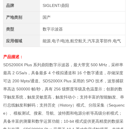
品牌
SIGLENT/鼎阳
产地类别
国产
类型
数字示波器
应用领域
能源,电子/电池,航空航天,汽车及零部件,电气
产品描述：
SDS2000X Plus
系列鼎阳数字示波器，最大带宽
500 MHz
，采样率
最高
2 GSa/s
，具备最多
4
个模拟通道和
16
个数字通道，存储深度
可达
200 Mpts/
通道。
SDS2000X Plus
采用的
SPO
技术，波形捕获
率高达
500000
帧
/
秒，具有
256
级辉度等级及色温显示；创新的数
字触发系统，触发灵敏度高，触发抖动小；支持丰富的智能触发、串
行总线触发和解码；支持历史（
History
）模式、分段采集（
Sequenc
e
）、模板测试、搜索、导航、波特图和电源分析等高级分析模式；
具备丰富的测量和数学运算功能；
10-bit
模式提供更高精度的数据采