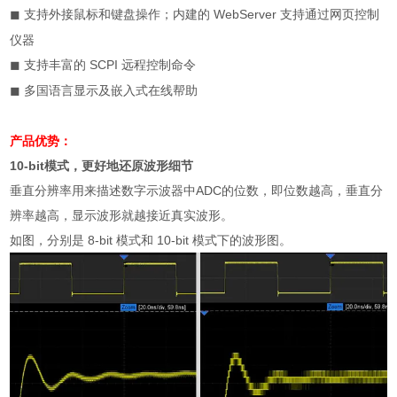
支持外接鼠标和键盘操作；内建的
WebServer
支持通过网页控制
◼
仪器
支持丰富的
SCPI
远程控制命令
◼
多国语言显示及嵌入式在线帮助
◼
产品优势：
10-bit
模式，更好地还原波形细节
垂直分辨率用来描述数字示波器中
ADC
的位数，即位数越高，垂直分
辨率越高，显示波形就越接近真实波形。
如图，分别是
8-bit
模式和
10-bit
模式下的波形图。