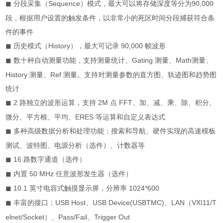
分段采集（
Sequence
）模式，最大可以将存储深度等分为
90,000
◼
段，根据用户设置的触发条件，以非常小的死区时间分段捕获符合条
件的事件
历史模式（
History
），最大可记录
90,000
帧波形
◼
数十种自动测量功能，支持测量统计、
Gating
测量、
Math
测量、
◼
History
测量、
Ref
测量。支持对测量参数的直方图、轨迹图和趋势图
统计
2
路独立的波形运算，支持
2M
点
FFT
、加、减、乘、除、积分、
◼
微分、平方根、平均、
ERES
等运算和自定义表达式
多种高级数据分析和处理功能：搜索和导航、硬件实现的高速模板
◼
测试、波特图、电源分析（选件）、计数器等
16
路数字通道（选件）
◼
内置
50 MHz
任意波形发生器（选件）
◼
10.1
英寸电容式触摸显示屏，分辨率
1024*600
◼
丰富的接口：
USB Host
、
USB Device(USBTMC)
、
LAN
（
VXI11/T
◼
elnet/Socket
）、
Pass/Fail
、
Trigger Out