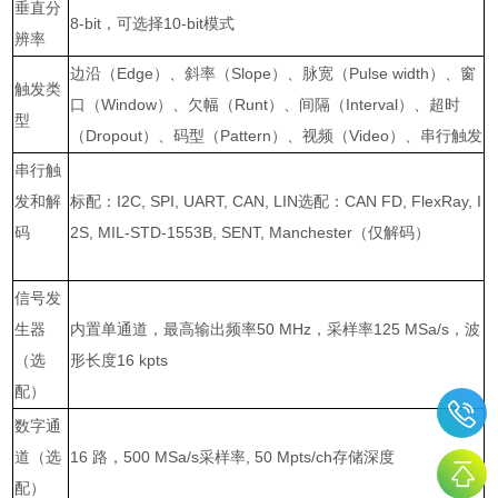
垂直分
8-bit
，可选择
10-bit
模式
辨率
边沿（
Edge
）、斜率（
Slope
）、脉宽（
Pulse width
）、窗
触发类
口（
Window
）、欠幅（
Runt
）、间隔（
Interval
）、超时
型
（
Dropout
）、码型（
Pattern
）、视频（
Video
）、串行触发
串行触
发和解
标配：
I2C, SPI, UART, CAN, LIN
选配：
CAN FD, FlexRay, I
码
2S, MIL-STD-1553B, SENT, Manchester
（仅解码）
信号发
生器
内置单通道，最高输出频率
50 MHz
，采样率
125 MSa/s
，波
（选
形长度
16 kpts
配）
数字通
道（选
16
路，
500 MSa/s
采样率
, 50 Mpts/ch
存储深度
配）