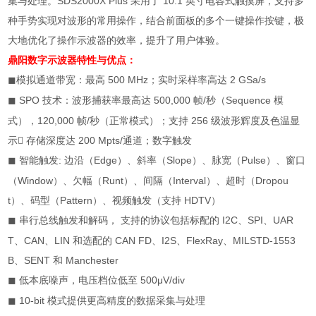
集与处理。
SDS2000X Plus
采用了
10.1
英寸电容式触摸屏，支持多
种手势实现对波形的常用操作，结合前面板的多个一键操作按键，极
大地优化了操作示波器的效率，提升了用户体验。
鼎阳数字示波器
特性与优点：
模拟通道带宽：最高
500 MHz
；实时采样率高达
2 GSa/s
◼
SPO
技术：波形捕获率最高达
500,000
帧
/
秒（
Sequence
模
◼
式），
120,000
帧
/
秒（正常模式）；支持
256
级波形辉度及色温显
示

存储深度达
200 Mpts/
通道；数字触发
智能触发
:
边沿（
Edge
）、斜率（
Slope
）、脉宽（
Pulse
）、窗口
◼
（
Window
）、欠幅（
Runt
）、间隔（
Interval
）、超时（
Dropou
t
）、码型（
Pattern
）、视频触发（支持
HDTV
）
串行总线触发和解码， 支持的协议包括标配的
I2C
、
SPI
、
UAR
◼
T
、
CAN
、
LIN
和选配的
CAN FD
、
I2S
、
FlexRay
、
MILSTD-1553
B
、
SENT
和
Manchester
低本底噪声，电压档位低至
500μV/div
◼
10-bit
模式提供更高精度的数据采集与处理
◼