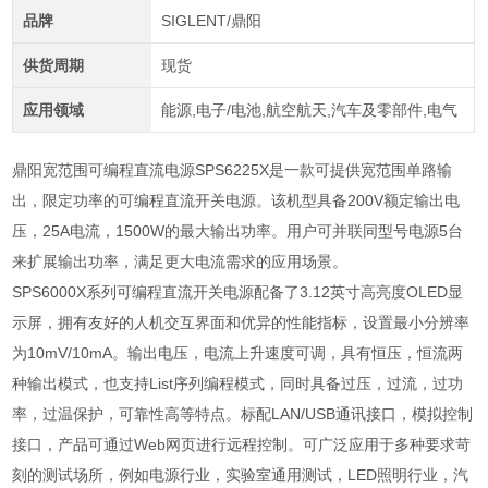
品牌
SIGLENT/鼎阳
供货周期
现货
应用领域
能源,电子/电池,航空航天,汽车及零部件,电气
鼎阳宽范围可编程直流电源SPS6225X是一款可提供宽范围单路输
出，限定功率的可编程直流开关电源。该机型具备200V额定输出电
压，25A电流，1500W的最大输出功率。用户可并联同型号电源5台
来扩展输出功率，满足更大电流需求的应用场景。
SPS6000X
系列可编程直流开关电源配备了
3.12
英寸高亮度
OLED
显
示屏，拥有友好的人机交互界面和优异的性能指标，设置最小分辨率
为
10mV/10mA
。输出电压，电流上升速度可调，具有恒压，恒流两
种输出模式，也支持
List
序列编程模式，同时具备过压，过流，过功
率，过温保护，可靠性高等特点。标配
LAN/USB
通讯接口，模拟控制
接口，产品可通过
Web
网页进行远程控制。可广泛应用于多种要求苛
刻的测试场所，例如电源行业，实验室通用测试，
LED
照明行业，汽