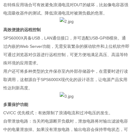
在特殊应用场合可有效避免浪涌电流对
DUT
的破坏，比如像电容器强
电流吸收器件的测试。降低浪涌电流对被测负载的危害。
高效便捷的远程控制
SPS6000X
具备
USB
，
LAN
通信接口，并可选配
USB-GPIB
模块。通
过内嵌的
Web Server
功能，无需安装繁杂的驱动软件和上位机软件即
可通过浏览器对仪器进行远程控制，可更方便地满足高压、高温等特
殊环境的应用需求。
用户还可将多种类型的文件保存至内外部存储器中，在需要时进行读
取调用，这都源自于
SPS6000X
现代化的设计语言，让电源产品实用
性达到新高度。
多重保护功能
CV/CC
优先模式：有效限制了浪涌电流和过冲电压的发生。
自带泄放电路：当关闭电源断开负载时，泄放电路将对输出滤波电容
中的电量泄放掉。如果没有泄放电路，输出电容会保持带电状态，可