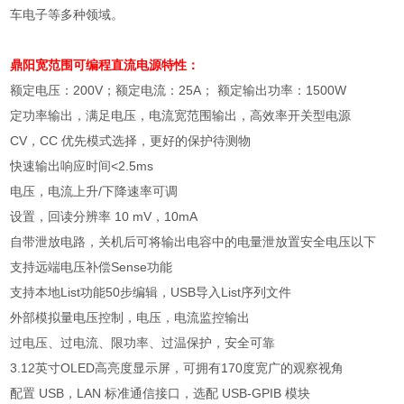
车电子等多种领域。
鼎阳宽范围可编程直流电源
特性：
额定电压：
200V
；额定电流：
25A
； 额定输出功率：
1500W
定功率输出，满足电压，电流宽范围输出，高效率开关型电源
CV
，
CC
优先模式选择，更好的保护待测物
快速输出响应时间
<2.5ms
电压，电流上升
/
下降速率可调
设置，回读分辨率
10 mV
，
10mA
自带泄放电路，关机后可将输出电容中的电量泄放置安全电压以下
支持远端电压补偿
Sense
功能
支持本地
List
功能
50
步编辑，
USB
导入
List
序列文件
外部模拟量电压控制，电压，电流监控输出
过电压、过电流、限功率、过温保护，安全可靠
3.12
英寸
OLED
高亮度显示屏，可拥有
170
度宽广的观察视角
配置
USB
，
LAN
标准通信接口，选配
USB-GPIB
模块