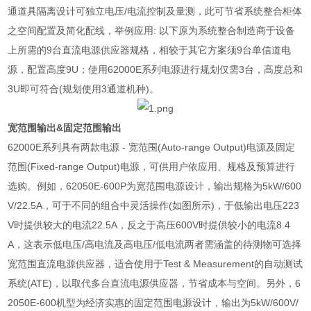
通道具隔离设计可独立电压
/
电流控制及量测，此可节省系统整合柜体
之空间配置及简化配线，举例应用
:
以下原为系统整合制造商于设备
上所需的
9
台直流电源供应器规格，相较于其它方案须
9
台单信道电
源，配置高度
9U
；使用
62000E
系列电源进行规划仅需
3
台，高度总和
3U
即可符合
(
规划使用
3
通道机种
)
。
宽范围输出
&
固定范围输出
62000E
系列具有两款电源
-
宽范围
(Auto-range Output)
电源及固定
范围
(Fixed-range Output)
电源，可供用户依应用、规格及预算进行
选购。例如，
62050E-600P
为宽范围电源设计，输出规格为
5kW/600
V/22.5A
，可于不同的组合中灵活操作
(
如图所示
)
，于低输出电压
223
V
时提供较大的电流
22.5A
，反之于高压
600V
时提供较小的电流
8.4
A
，这表示低电压
/
高电流及高电压
/
低电流两者需涵盖的待测物可选择
宽范围直流电源供应器，适合使用于
Test & Measurement
的自动测试
系统
(ATE)
，以取代多台直流电源供应器，节省成本与空间。另外，
6
2050E-600
机型为经济实惠的固定范围电源设计，输出为
5kW/600V/