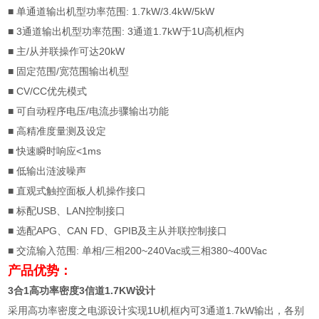
■
单通道输出机型功率范围
: 1.7kW/3.4kW/5kW
■ 3
通道输出机型功率范围
: 3
通道
1.7kW
于
1U
高机框内
■
主
/
从并联操作可达
20kW
■
固定范围
/
宽范围输出机型
■ CV/CC
优先模式
■
可自动程序电压
/
电流步骤输出功能
■
高精准度量测及设定
■
快速瞬时响应
<1ms
■
低输出涟波噪声
■
直观式触控面板人机操作接口
■
标配
USB
、
LAN
控制接口
■
选配
APG
、
CAN FD
、
GPIB
及主从并联控制接口
■
交流输入范围
:
单相
/
三相
200~240Vac
或三相
380~400Vac
产品优势：
3
合
1
高功率密度
3
信道
1.7KW
设计
采用高功率密度之电源设计实现
1U
机框内可
3
通道
1.7kW
输出，各别