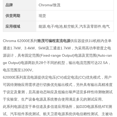
品牌
Chroma/致茂
供货周期
现货
应用领域
能源,电子/电池,航空航天,汽车及零部件,电气
Chroma 62000E系列
致茂可编程直流电源
供应器提供1U机框内含单
通道1.7kW、3.4kW、5kW及三通道1.7kW，为采用高功率密度之电
源设计，具有固定范围(Fixed-range Output)电源及宽范围(Auto-ran
ge Output)电源两款共28个不同的机型，输出电流范围可达22.5A，
电压范围至1200V。
62000E
系列直流电源提供定电压
(CV)
或定电流
(CC)
优先模式，用户
可因待测物应用需求进行切换优先输出模式，另外具有输出高精准度
于设定及量测，且高速动态响应及低输出噪声适宜多样性待测物测试
于实验室、生产设备电源及系统整合使用满足多元的测试应用。
此系列电源适宜于单信道及多信道应用场所，如
D2D
电源系统
ATE
测
试、汽车组件系统测试、航天卫星电源系统供电信赖性测试、主被动