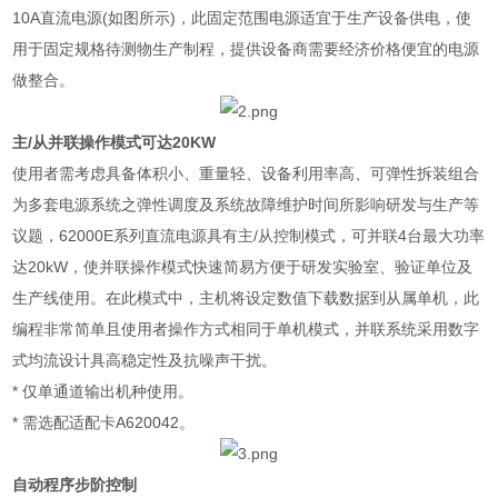
10A
直流电源
(
如图所示
)
，此固定范围电源适宜于生产设备供电，使
用于固定规格待测物生产制程，提供设备商需要经济价格便宜的电源
做整合。
主
/
从并联操作模式可达
20KW
使用者需考虑具备体积小、重量轻、设备利用率高、可弹性拆装组合
为多套电源系统之弹性调度及系统故障维护时间所影响研发与生产等
议题，
62000E
系列直流电源具有主
/
从控制模式，可并联
4
台最大功率
达
20kW
，使并联操作模式快速简易方便于研发实验室、验证单位及
生产线使用。在此模式中，主机将设定数值下载数据到从属单机，此
编程非常简单且使用者操作方式相同于单机模式，并联系统采用数字
式均流设计具高稳定性及抗噪声干扰。
*
仅单通道输出机种使用。
*
需选配适配卡
A620042
。
自动程序步阶控制