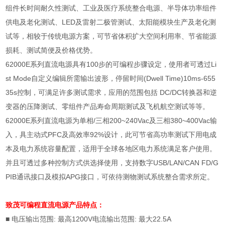
组件长时间耐久性测试、工业及医疗系统整合电源、半导体功率组件
供电及老化测试、
LED
及雷射二极管测试、太阳能模块生产及老化测
试等，相较于传统电源方案，可节省体积扩大空间利用率、节省能源
损耗、测试简便及价格优势。
62000E
系列直流电源具有
100
步的可编程步骤设定，使用者可透过
Li
st Mode
自定义编辑所需输出波形，停留时间
(Dwell Time)10ms-655
35s
控制，可满足许多测试需求，应用的范围包括
DC/DC
转换器和逆
变器的压降测试、零组件产品寿命周期测试及飞机航空测试等等。
62000E
系列直流电源为单相
/
三相
200~240Vac
及三相
380~400Vac
输
入，具主动式
PFC
及高效率
92%
设计，此可节省高功率测试下用电成
本及电力系统容量配置，适用于全球各地区电力系统满足客户使用。
并且可透过多种控制方式供选择使用，支持数字
USB/LAN/CAN FD/G
PIB
通讯接口及模拟
APG
接口，可依待测物测试系统整合需求所定。
致茂可编程直流电源
产品特点：
■ 电压输出范围
:
最高
1200V
电流输出范围
:
最大
22.5A