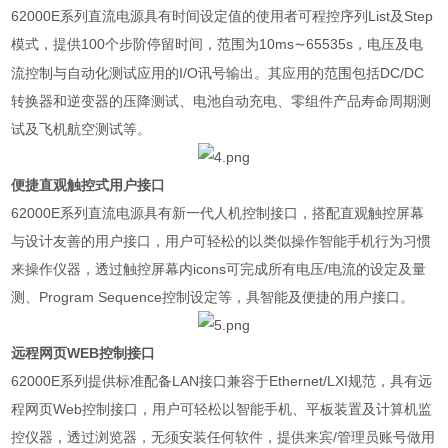
62000E
系列直流电源具有时间设定值的使用者可程控序列
List
及
Step
模式，提供
100
个步阶停留时间，范围为
10ms
65535s
，电压及电
∼
流控制与自动化测试应用的
I/O
讯号输出。其应用的范围包括
DC/DC
转换器和逆变器的压降测试、电池自动充电、零组件产品寿命周期测
试及飞机航空测试等。
便捷直观触控式用户接口
62000E
系列直流电源具有新一代人机控制接口，搭配直观触控屏幕
与设计友善的用户接口，用户可轻松的以类似操作智能手机行为习惯
来操作仪器，透过触控屏幕内
icons
可完成所有电压
/
电流的设定及量
测、
Program Sequence
控制设定等，具智能及便捷的用户接口。
远程网页
WEB
控制接口
62000E
系列提供标准配备
LAN
接口兼容于
Ethernet/LXI
规范，具有远
程网页
Web
控制接口，用户可轻松以智能手机、平板装置及计算机监
控仪器，透过浏览器，无须安装任何软件，提供来宾
/
管理员账号做用