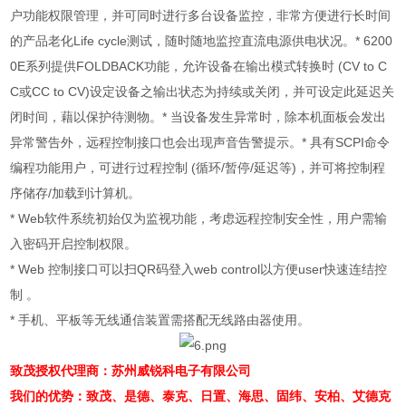
户功能权限管理，并可同时进行多台设备监控，非常方便进行长时间
的产品老化
Life cycle
测试，随时随地监控直流电源供电状况。
* 6200
0E
系列提供
FOLDBACK
功能，允许设备在输出模式转换时
(CV to C
C
或
CC to CV)
设定设备之输出状态为持续或关闭，并可设定此延迟关
闭时间，藉以保护待测物。
*
当设备发生异常时，除本机面板会发出
异常警告外，远程控制接口也会出现声音告警提示。
*
具有
SCPI
命令
编程功能用户，可进行过程控制
(
循环
/
暂停
/
延迟等
)
，并可将控制程
序储存
/
加载到计算机。
* Web
软件系统初始仅为监视功能，考虑远程控制安全性，用户需输
入密码开启控制权限。
* Web
控制接口可以扫
QR
码登入
web control
以方便
user
快速连结控
制 。
*
手机、平板等无线通信装置需搭配无线路由器使用。
致茂授权代理商：苏州威锐科电子有限公司
我们的优势：致茂、是德、泰克、日置、海思、固纬、安柏、艾德克